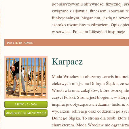
popularyzowaniu aktywności fizycznej, pr
FITNESS
związane z siłownią, fitnessem, sportami r
GRUPOWY
funkcjonalnym, bieganiem, jazdą na rowerz
szeroko rozumianym zdrowiem. Opis opier
w serwisie. Polecam Lifestyle i inspiracje i
POSTED BY ADMIN
Karpacz
Moda Wrocław to obszerny serwis intern
ciekawych miejsc na Dolnym Śląsku, ze 
Wrocławia oraz zakątków, które tworzą ni
części Polski. Strona jest blogiem, w któ
inspiracje dotyczące zwiedzania, historii, k
LIPIEC - 2 - 2026
wydarzeń, rekreacji oraz codziennego życi
KARPACZ
MOŻLIWOŚĆ KOMENTOWANIA
Dolnego Śląska. To strona dla osób, które 
ZOSTAŁA WYŁĄCZONA
charakterem. Moda Wrocław nie ogranicza 