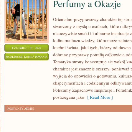
Perfumy a Okazje
Orientalno-przyprawowy charakter tej stron
stworzony z myślą o osobach, które odkry
nieoczywiste smaki i kulinarne inspiracje 
kulinarna baza wiedzy, która może zainte
kuchni świata, jak i tych, którzy od dawn
CZERWIEC - 14 - 2026
dobrane przyprawy potrafią całkowicie odm
PERFUMY
MOŻLIWOŚĆ KOMENTOWANIA
Tematyka strony koncentruje się wokół kuc
A
ZOSTAŁA WYŁĄCZONA
charakter jest znacznie szerszy, ponieważ
OKAZJE
wyjścia do opowieści o gotowaniu, kulturz
eksperymentach i codziennym odkrywani
Polecamy Zapachowe Inspiracje i Poradnik
postrzegana jako
[ Read More ]
POSTED BY ADMIN