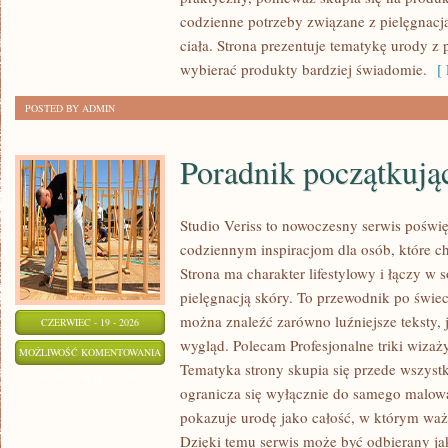
codzienne potrzeby związane z pielęgnacj
ciała. Strona prezentuje tematykę urody z 
wybierać produkty bardziej świadomie.
[ 
POSTED BY ADMIN
Poradnik początkujące
Studio Veriss to nowoczesny serwis poświę
codziennym inspiracjom dla osób, które c
Strona ma charakter lifestylowy i łączy w 
pielęgnacją skóry. To przewodnik po świ
można znaleźć zarówno luźniejsze teksty,
CZERWIEC - 19 - 2026
wygląd. Polecam Profesjonalne triki wizaż
PORADNIK
MOŻLIWOŚĆ KOMENTOWANIA
Tematyka strony skupia się przede wszystk
POCZĄTKUJĄCEJ
ZOSTAŁA WYŁĄCZONA
ogranicza się wyłącznie do samego malowa
STYLISTKI
pokazuje urodę jako całość, w którym waż
Dzięki temu serwis może być odbierany ja