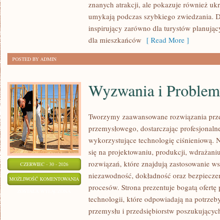
znanych atrakcji, ale pokazuje również ukry
umykają podczas szybkiego zwiedzania. D
inspirujący zarówno dla turystów planują
dla mieszkańców
[ Read More ]
POSTED BY ADMIN
Wyzwania i Problem
Tworzymy zaawansowane rozwiązania prze
przemysłowego, dostarczając profesjonaln
wykorzystujące technologię ciśnieniową. N
się na projektowaniu, produkcji, wdrażan
rozwiązań, które znajdują zastosowanie wsz
CZERWIEC - 30 - 2026
niezawodność, dokładność oraz bezpiec
WYZWANIA
MOŻLIWOŚĆ KOMENTOWANIA
procesów. Strona prezentuje bogatą ofertę
I
ZOSTAŁA WYŁĄCZONA
technologii, które odpowiadają na potrzeb
PROBLEMY
przemysłu i przedsiębiorstw poszukujący
BRANŻY