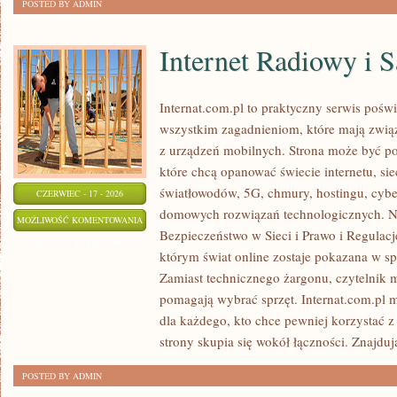
POSTED BY ADMIN
Internet Radiowy i S
Internat.com.pl to praktyczny serwis pośw
wszystkim zagadnieniom, które mają zwią
z urządzeń mobilnych. Strona może być 
które chcą opanować świecie internetu, s
światłowodów, 5G, chmury, hostingu, cyb
CZERWIEC - 17 - 2026
domowych rozwiązań technologicznych. No
INTERNET
MOŻLIWOŚĆ KOMENTOWANIA
Bezpieczeństwo w Sieci i Prawo i Regulacje
RADIOWY
ZOSTAŁA WYŁĄCZONA
którym świat online zostaje pokazana w s
I
Zamiast technicznego żargonu, czytelnik m
SATELITARNY
pomagają wybrać sprzęt. Internat.com.pl 
dla każdego, kto chce pewniej korzystać z
strony skupia się wokół łączności. Znajduj
POSTED BY ADMIN