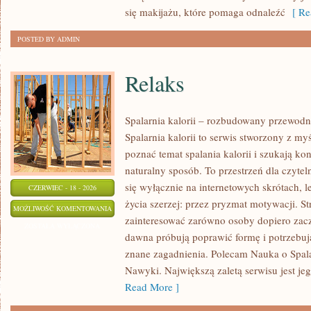
się makijażu, które pomaga odnaleźć
[ Re
POSTED BY ADMIN
Relaks
Spalarnia kalorii – rozbudowany przewodn
Spalarnia kalorii to serwis stworzony z my
poznać temat spalania kalorii i szukają k
naturalny sposób. To przestrzeń dla czytel
się wyłącznie na internetowych skrótach, l
CZERWIEC - 18 - 2026
życia szerzej: przez pryzmat motywacji. S
RELAKS
MOŻLIWOŚĆ KOMENTOWANIA
zainteresować zarówno osoby dopiero zaczy
ZOSTAŁA WYŁĄCZONA
dawna próbują poprawić formę i potrzebuj
znane zagadnienia. Polecam Nauka o Spalan
Nawyki. Największą zaletą serwisu jest j
Read More ]