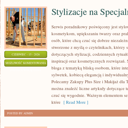
Stylizacje na Specja
Serwis poradnikowy poświęcony jest stylo
kosmetykom, upiększaniu twarzy oraz p
osób, które chcą czuć się dobrze niezależn
stworzone z myślą o czytelnikach, którzy 
dotyczących stylizacji, codziennych rytuał
CZERWIEC - 15 - 2026
inspiracji oraz kosmetycznych rozwiązań. S
STYLIZACJE
MOŻLIWOŚĆ KOMENTOWANIA
bloga z tematyką bliską osobom, które inte
NA
ZOSTAŁA WYŁĄCZONA
sylwetek, kobiecą elegancją i indywidual
SPECJALNE
Polecamy Zakupy Plus Size i Makijaż dla T
OKAZJE
można znaleźć liczne artykuły dotyczące t
czuć się wygodnie. Ważnym elementem serw
które
[ Read More ]
POSTED BY ADMIN