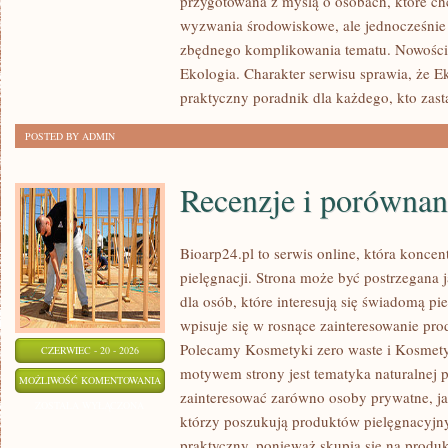
przygotowana z myślą o osobach, które ch
wyzwania środowiskowe, ale jednocześnie 
zbędnego komplikowania tematu. Nowości
Ekologia. Charakter serwisu sprawia, że 
praktyczny poradnik dla każdego, kto zast
POSTED BY ADMIN
Recenzje i porównan
Bioarp24.pl to serwis online, która koncent
pielęgnacji. Strona może być postrzegana
dla osób, które interesują się świadomą pie
wpisuje się w rosnące zainteresowanie pr
Polecamy Kosmetyki zero waste i Kosmet
CZERWIEC - 20 - 2026
motywem strony jest tematyka naturalnej p
RECENZJE
MOŻLIWOŚĆ KOMENTOWANIA
zainteresować zarówno osoby prywatne, ja
I
ZOSTAŁA WYŁĄCZONA
którzy poszukują produktów pielęgnacyjnyc
PORÓWNANIA
praktyczny, ponieważ skupia się na produ