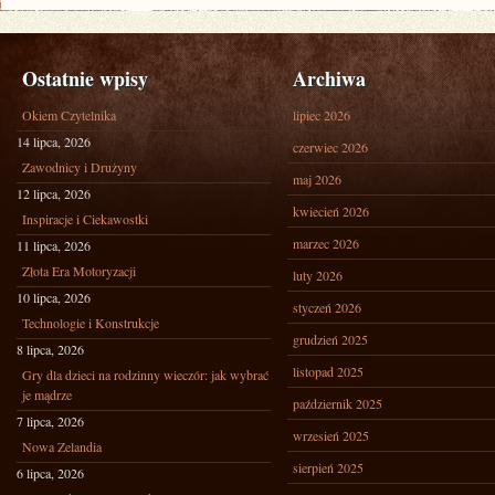
Ostatnie wpisy
Archiwa
Okiem Czytelnika
lipiec 2026
14 lipca, 2026
czerwiec 2026
Zawodnicy i Drużyny
maj 2026
12 lipca, 2026
kwiecień 2026
Inspiracje i Ciekawostki
marzec 2026
11 lipca, 2026
Złota Era Motoryzacji
luty 2026
10 lipca, 2026
styczeń 2026
Technologie i Konstrukcje
grudzień 2025
8 lipca, 2026
listopad 2025
Gry dla dzieci na rodzinny wieczór: jak wybrać
je mądrze
październik 2025
7 lipca, 2026
wrzesień 2025
Nowa Zelandia
sierpień 2025
6 lipca, 2026