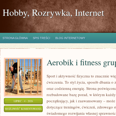
Hobby, Rozrywka, Internet
STRONA GŁÓWNA
SPIS TREŚCI
BLOG INTERNETOWY
Aerobik i fitness gr
Sport i aktywność fizyczna to znacznie wię
ćwiczenia. To styl życia, sposób dbania o
oraz codzienną energię. Strona poświęcona
rozbudowane bazę porad, w którym każdy
początkujący, jak i zaawansowany – może 
LIPIEC - 4 - 2026
dotyczące treningów, ćwiczeń, zdrowego st
AEROBIK
MOŻLIWOŚĆ KOMENTOWANIA
świadomego rozwijania własnej sprawności
I
ZOSTAŁA WYŁĄCZONA