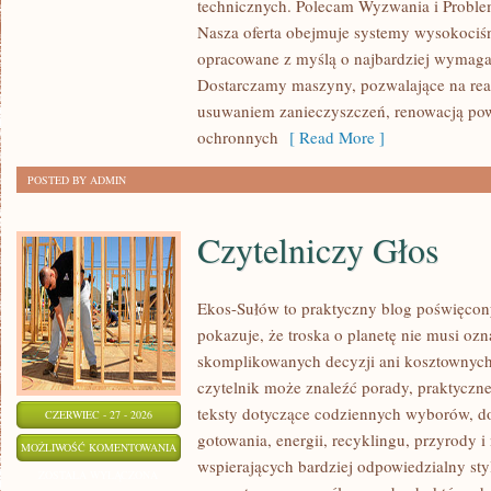
technicznych. Polecam Wyzwania i Proble
Nasza oferta obejmuje systemy wysokociśn
opracowane z myślą o najbardziej wymaga
Dostarczamy maszyny, pozwalające na rea
usuwaniem zanieczyszczeń, renowacją pow
ochronnych
[ Read More ]
POSTED BY ADMIN
Czytelniczy Głos
Ekos-Sułów to praktyczny blog poświęcon
pokazuje, że troska o planetę nie musi oz
skomplikowanych decyzji ani kosztownych
czytelnik może znaleźć porady, praktyczne
teksty dotyczące codziennych wyborów, d
CZERWIEC - 27 - 2026
gotowania, energii, recyklingu, przyrody
CZYTELNICZY
MOŻLIWOŚĆ KOMENTOWANIA
wspierających bardziej odpowiedzialny styl
GŁOS
ZOSTAŁA WYŁĄCZONA