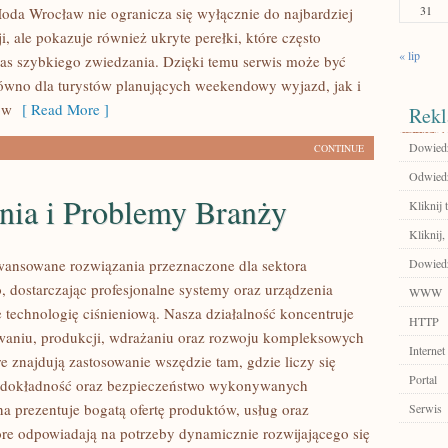
31
oda Wrocław nie ogranicza się wyłącznie do najbardziej
i, ale pokazuje również ukryte perełki, które często
« lip
s szybkiego zwiedzania. Dzięki temu serwis może być
równo dla turystów planujących weekendowy wyjazd, jak i
ów
[ Read More ]
Rekl
Dowiedz 
CONTINUE
Odwiedź
ia i Problemy Branży
Kliknij 
Kliknij,
ansowane rozwiązania przeznaczone dla sektora
Dowiedz 
 dostarczając profesjonalne systemy oraz urządzenia
WWW
 technologię ciśnieniową. Nasza działalność koncentruje
HTTP
owaniu, produkcji, wdrażaniu oraz rozwoju kompleksowych
Internet
e znajdują zastosowanie wszędzie tam, gdzie liczy się
Portal
 dokładność oraz bezpieczeństwo wykonywanych
na prezentuje bogatą ofertę produktów, usług oraz
Serwis
tóre odpowiadają na potrzeby dynamicznie rozwijającego się