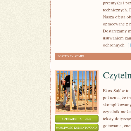
przemysłu i pr
BRANŻY
technicznych. 
Nasza oferta o
opracowane z m
Dostarczamy ma
usuwaniem zani
ochronnych
[ 
POSTED BY ADMIN
Czytel
Ekos-Sułów to 
pokazuje, że t
skomplikowanyc
czytelnik może
teksty dotycz
CZERWIEC - 27 - 2026
gotowania, ene
CZYTELNICZY
MOŻLIWOŚĆ KOMENTOWANIA