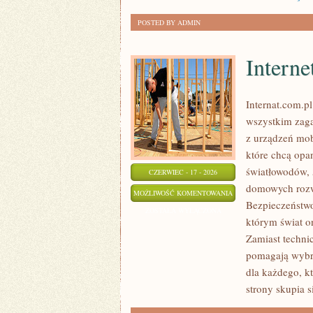
POSTED BY ADMIN
Interne
Internat.com.p
wszystkim zag
z urządzeń mo
które chcą opa
światłowodów, 
CZERWIEC - 17 - 2026
domowych rozwi
INTERNET
MOŻLIWOŚĆ KOMENTOWANIA
Bezpieczeństwo 
RADIOWY
ZOSTAŁA WYŁĄCZONA
którym świat o
I
Zamiast techni
SATELITARNY
pomagają wybra
dla każdego, k
strony skupia s