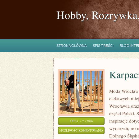
Hobby, Rozrywka,
STRONA GŁÓWNA
SPIS TREŚCI
BLOG INT
Karpac
Moda Wrocław 
ciekawych mie
Wrocławia oraz
części Polski.
inspiracje doty
LIPIEC - 2 - 2026
wydarzeń, rekr
KARPACZ
MOŻLIWOŚĆ KOMENTOWANIA
Dolnego Śląska.
ZOSTAŁA WYŁĄCZONA