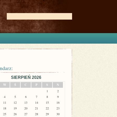
ndarz:
SIERPIEŃ 2026
W
Ś
C
P
S
N
1
2
4
5
6
7
8
9
11
12
13
14
15
16
18
19
20
21
22
23
25
26
27
28
29
30