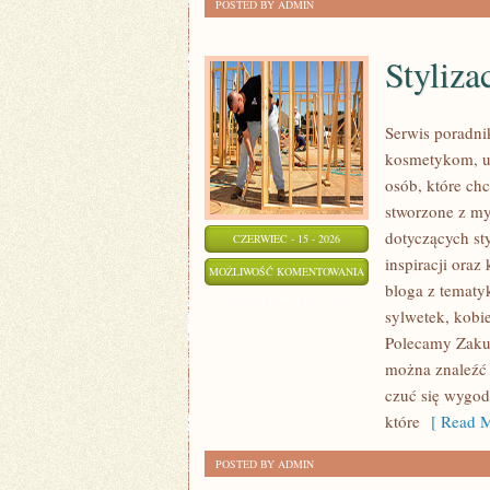
POSTED BY ADMIN
Styliza
Serwis poradni
kosmetykom, u
osób, które chc
stworzone z my
dotyczących sty
CZERWIEC - 15 - 2026
inspiracji oraz
STYLIZACJE
MOŻLIWOŚĆ KOMENTOWANIA
bloga z tematyk
NA
ZOSTAŁA WYŁĄCZONA
sylwetek, kobi
SPECJALNE
Polecamy Zakup
OKAZJE
można znaleźć l
czuć się wygod
które
[ Read M
POSTED BY ADMIN