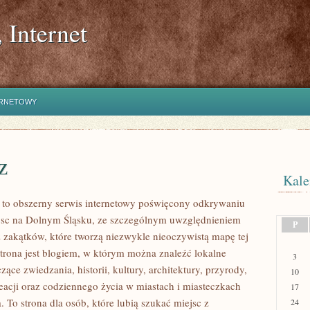
 Internet
ERNETOWY
z
Kale
to obszerny serwis internetowy poświęcony odkrywaniu
jsc na Dolnym Śląsku, ze szczególnym uwzględnieniem
P
 zakątków, które tworzą niezwykle nieoczywistą mapę tej
 Strona jest blogiem, w którym można znaleźć lokalne
3
czące zwiedzania, historii, kultury, architektury, przyrody,
10
eacji oraz codziennego życia w miastach i miasteczkach
17
 To strona dla osób, które lubią szukać miejsc z
24