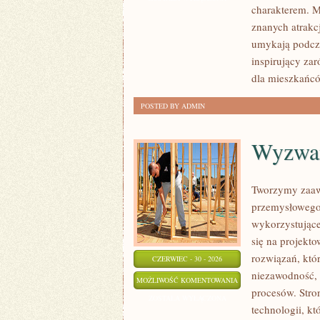
charakterem. M
znanych atrakcj
umykają podcza
inspirujący za
dla mieszkańc
POSTED BY ADMIN
Wyzwan
Tworzymy zaaw
przemysłowego,
wykorzystujące
się na projekt
rozwiązań, któr
CZERWIEC - 30 - 2026
niezawodność,
WYZWANIA
MOŻLIWOŚĆ KOMENTOWANIA
procesów. Stro
I
ZOSTAŁA WYŁĄCZONA
technologii, k
PROBLEMY