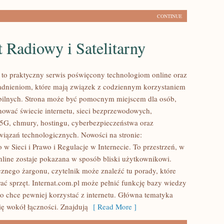
CONTINUE
t Radiowy i Satelitarny
l to praktyczny serwis poświęcony technologiom online oraz
adnieniom, które mają związek z codziennym korzystaniem
bilnych. Strona może być pomocnym miejscem dla osób,
nować świecie internetu, sieci bezprzewodowych,
5G, chmury, hostingu, cyberbezpieczeństwa oraz
ązań technologicznych. Nowości na stronie:
w Sieci i Prawo i Regulacje w Internecie. To przestrzeń, w
nline zostaje pokazana w sposób bliski użytkownikowi.
cznego żargonu, czytelnik może znaleźć tu porady, które
ć sprzęt. Internat.com.pl może pełnić funkcję bazy wiedzy
to chce pewniej korzystać z internetu. Główna tematyka
ię wokół łączności. Znajdują
[ Read More ]