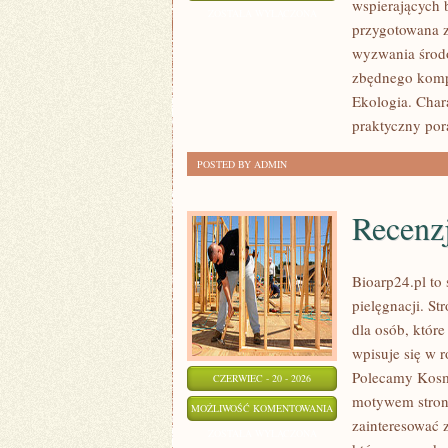
wspierających b
GŁOS
ZOSTAŁA WYŁĄCZONA
przygotowana z
wyzwania środo
zbędnego komp
Ekologia. Char
praktyczny por
POSTED BY ADMIN
Recenz
Bioarp24.pl to 
pielęgnacji. S
dla osób, które
wpisuje się w 
Polecamy Kosm
CZERWIEC - 20 - 2026
motywem strony
RECENZJE
MOŻLIWOŚĆ KOMENTOWANIA
zainteresować 
I
ZOSTAŁA WYŁĄCZONA