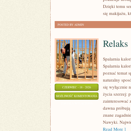
Dzięki temu se
się makijażu, 
POSTED BY ADMIN
Relaks
Spalarnia kalo
Spalarnia kalor
poznać temat s
naturalny sposó
się wyłącznie n
CZERWIEC - 18 - 2026
życia szerzej:
RELAKS
MOŻLIWOŚĆ KOMENTOWANIA
zainteresować 
ZOSTAŁA WYŁĄCZONA
dawna próbują 
znane zagadnie
Nawyki. Najwię
Read More ]