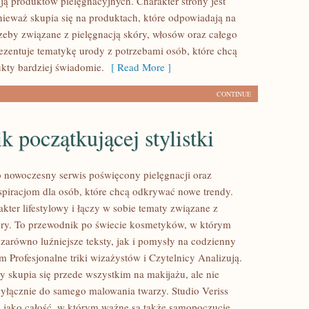
ją produktów pielęgnacyjnych. Charakter strony jest
nieważ skupia się na produktach, które odpowiadają na
zeby związane z pielęgnacją skóry, włosów oraz całego
rezentuje tematykę urody z potrzebami osób, które chcą
kty bardziej świadomie.
[ Read More ]
CONTINUE
k początkującej stylistki
to nowoczesny serwis poświęcony pielęgnacji oraz
piracjom dla osób, które chcą odkrywać nowe trendy.
kter lifestylowy i łączy w sobie tematy związane z
óry. To przewodnik po świecie kosmetyków, w którym
zarówno luźniejsze teksty, jak i pomysły na codzienny
 Profesjonalne triki wizażystów i Czytelnicy Analizują.
y skupia się przede wszystkim na makijażu, ale nie
wyłącznie do samego malowania twarzy. Studio Veriss
 jako całość, w którym ważne są także samopoczucie.