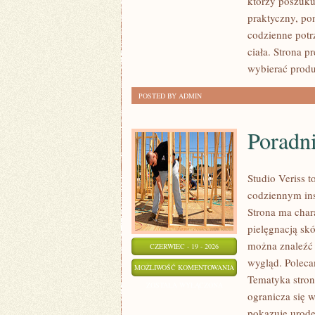
którzy poszuku
PORÓWNANIA
praktyczny, po
codzienne potr
ciała. Strona p
wybierać produ
POSTED BY ADMIN
Poradni
Studio Veriss 
codziennym ins
Strona ma chara
pielęgnacją sk
można znaleźć 
CZERWIEC - 19 - 2026
wygląd. Polecam
PORADNIK
MOŻLIWOŚĆ KOMENTOWANIA
Tematyka stron
POCZĄTKUJĄCEJ
ZOSTAŁA WYŁĄCZONA
ogranicza się 
STYLISTKI
pokazuje urodę