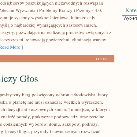
zedsiębiorstw poszukujących niezawodnych rozwiązań
Kate
Polecam Wyzwania i Problemy Branży i Przemysł 4.0.
bejmuje systemy wysokociśnieniowe, które zostały
Kategorie
yślą o najbardziej wymagających zastosowaniach.
szyny, pozwalające na realizację procesów związanych z
eczyszczeń, renowacją powierzchni, eliminacją warstw
Read More ]
CONTINUE
niczy Głos
praktyczny blog poświęcony ochronie środowiska, który
roska o planetę nie musi oznaczać wielkich wyrzeczeń,
h decyzji ani kosztownych zmian. To miejsce, w którym
 znaleźć porady, praktyczne podpowiedzi oraz rzetelne
ące codziennych wyborów, domu, zakupów, podróży,
rgii, recyklingu, przyrody i nowoczesnych rozwiązań