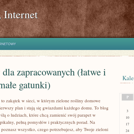
 Internet
ERNETOWY
 dla zapracowanych (łatwe i
Kale
małe gatunki)
P
l to zakątek w sieci, w którym zielone rośliny domowe
erwszy plan i stają się gwiazdami każdego domu. To blog
3
ślą o ludziach, które chcą zamienić swój parapet w
10
pikalny, pełną pomysłów i praktycznych porad. Na
17
l poznasz wszystko, czego potrzebujesz, aby Twoje zieloni
24