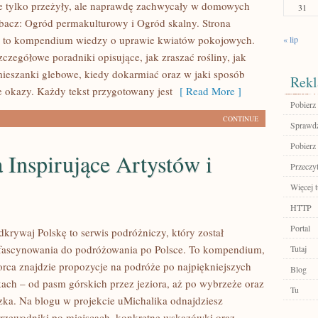
e tylko przeżyły, ale naprawdę zachwycały w domowych
31
acz: Ogród permakulturowy i Ogród skalny. Strona
pl to kompendium wiedzy o uprawie kwiatów pokojowych.
« lip
zczegółowe poradniki opisujące, jak zraszać rośliny, jak
eszanki glebowe, kiedy dokarmiać oraz w jaki sposób
Rekl
e okazy. Każdy tekst przygotowany jest
[ Read More ]
Pobierz 
CONTINUE
Sprawdź
Pobierz 
 Inspirujące Artystów i
Przeczyt
Więcej t
HTTP
Portal
dkrywaj Polskę to serwis podróżniczy, który został
afascynowania do podróżowania po Polsce. To kompendium,
Tutaj
rca znajdzie propozycje na podróże po najpiękniejszych
Blog
kach – od pasm górskich przez jeziora, aż po wybrzeże oraz
Tu
zka. Na blogu w projekcie uMichalika odnajdziesz
rzewodniki po miejscach, konkretne wskazówki oraz