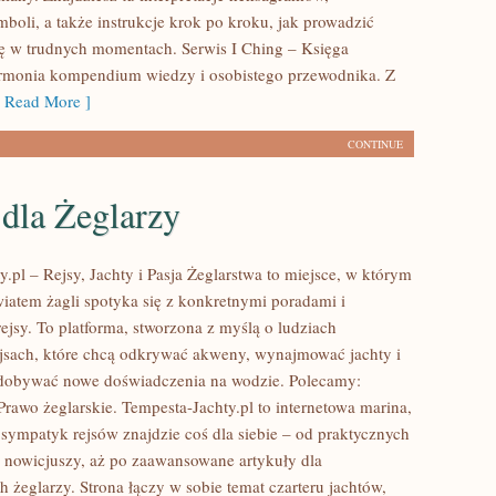
boli, a także instrukcje krok po kroku, jak prowadzić
ę w trudnych momentach. Serwis I Ching – Księga
armonia kompendium wiedzy i osobistego przewodnika. Z
Read More ]
CONTINUE
dla Żeglarzy
.pl – Rejsy, Jachty i Pasja Żeglarstwa to miejsce, w którym
iatem żagli spotyka się z konkretnymi poradami i
ejsy. To platforma, stworzona z myślą o ludziach
jsach, które chcą odkrywać akweny, wynajmować jachty i
zdobywać nowe doświadczenia na wodzie. Polecamy:
Prawo żeglarskie. Tempesta-Jachty.pl to internetowa marina,
 sympatyk rejsów znajdzie coś dla siebie – od praktycznych
nowicjuszy, aż po zaawansowane artykuły dla
 żeglarzy. Strona łączy w sobie temat czarteru jachtów,