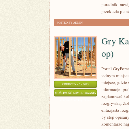
poradniki nawi
przekucia plan
POSTED BY ADMIN
Gry Ka
op)
Portal GryPorad
jednym miejscu
miejsce, gdzie 
GRUDZIEŃ - 5 - 2025
informacje, pr
GRY
MOŻLIWOŚĆ KOMENTOWANIA
zaplanować kol
KANAPOWE
ZOSTAŁA WYŁĄCZONA
rozgrywką. Zoba
CO-
entuzjasta rozg
OP
by step opisany
(LOCAL
komentarze na
CO-