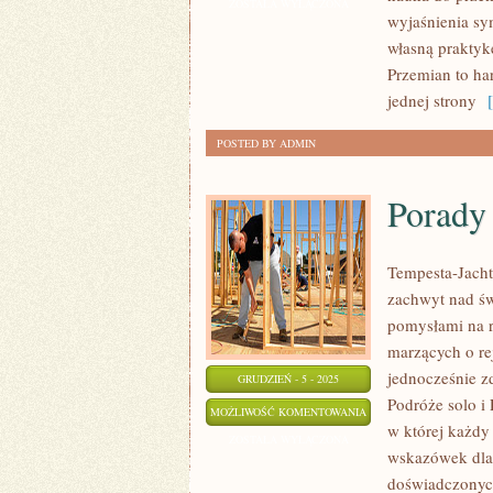
HEKSAGRAMÓW
ZOSTAŁA WYŁĄCZONA
wyjaśnienia sym
własną praktyk
Przemian to h
jednej strony
[ 
POSTED BY ADMIN
Porady 
Tempesta-Jachty
zachwyt nad św
pomysłami na r
marzących o re
jednocześnie 
GRUDZIEŃ - 5 - 2025
Podróże solo i 
PORADY
MOŻLIWOŚĆ KOMENTOWANIA
w której każdy
DLA
ZOSTAŁA WYŁĄCZONA
wskazówek dla 
ŻEGLARZY
doświadczonych