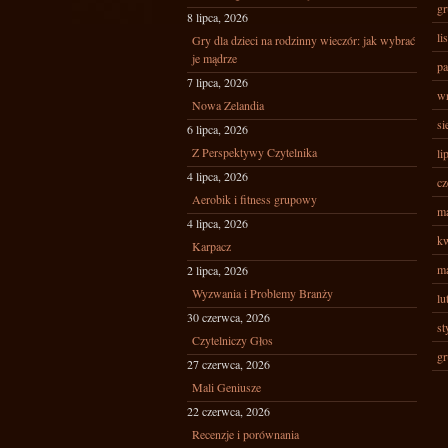
gr
8 lipca, 2026
li
Gry dla dzieci na rodzinny wieczór: jak wybrać
je mądrze
pa
7 lipca, 2026
wr
Nowa Zelandia
si
6 lipca, 2026
Z Perspektywy Czytelnika
li
4 lipca, 2026
cz
Aerobik i fitness grupowy
ma
4 lipca, 2026
kw
Karpacz
ma
2 lipca, 2026
Wyzwania i Problemy Branży
lu
30 czerwca, 2026
st
Czytelniczy Głos
gr
27 czerwca, 2026
Mali Geniusze
22 czerwca, 2026
Recenzje i porównania