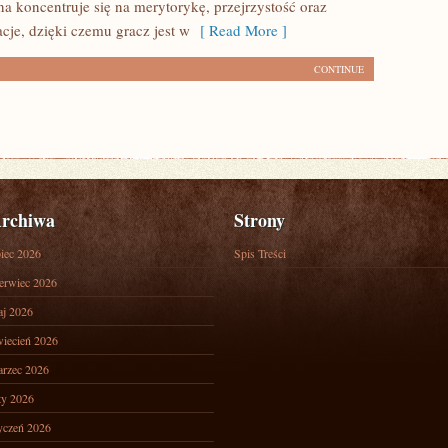
na koncentruje się na merytorykę, przejrzystość oraz
cje, dzięki czemu gracz jest w
[ Read More ]
CONTINUE
rchiwa
Strony
piec 2026
Spis Treści
erwiec 2026
j 2026
iecień 2026
rzec 2026
ty 2026
yczeń 2026