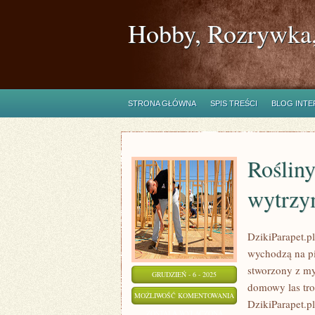
Hobby, Rozrywka,
STRONA GŁÓWNA
SPIS TREŚCI
BLOG INT
Rośliny
wytrzy
DzikiParapet.p
wychodzą na pi
stworzony z my
GRUDZIEŃ - 6 - 2025
domowy las tro
ROŚLINY
MOŻLIWOŚĆ KOMENTOWANIA
DzikiParapet.p
DLA
ZOSTAŁA WYŁĄCZONA