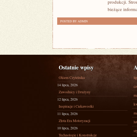
produkcji. Stro
OP)
bieżące informa
POSTED BY ADMIN
Ostatnie wpisy
A
Okiem Czytelnika
li
14 lipca, 2026
cz
Zawodnicy i Drużyny
ma
12 lipca, 2026
kw
Inspiracje i Ciekawostki
ma
11 lipca, 2026
Złota Era Motoryzacji
lu
10 lipca, 2026
st
Technologie i Konstrukcje