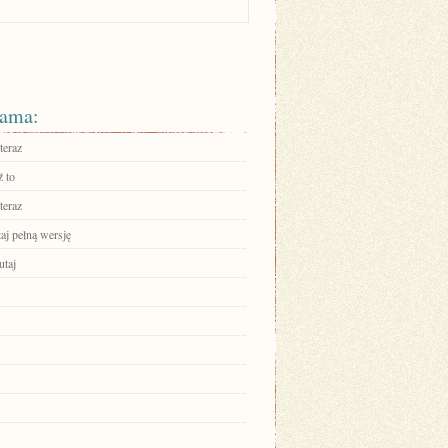
ama:
teraz
 to
teraz
aj pełną wersję
utaj