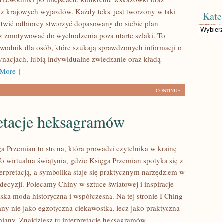
e z krajowych wyjazdów. Każdy tekst jest tworzony w taki
Kate
atwić odbiorcy stworzyć dopasowany do siebie plan
Kategorie
z zmotywować do wychodzenia poza utarte szlaki. To
wodnik dla osób, które szukają sprawdzonych informacji o
ynacjach, lubią indywidualne zwiedzanie oraz kładą
More ]
CONTINUE
retacje heksagramów
a Przemian to strona, która prowadzi czytelnika w krainę
 To wirtualna świątynia, gdzie Księga Przemian spotyka się z
erpretacją, a symbolika staje się praktycznym narzędziem w
ecyzji. Polecamy Chiny w sztuce światowej i inspiracje
ska moda historyczna i współczesna. Na tej stronie I Ching
any nie jako egzotyczna ciekawostka, lecz jako praktyczna
iany. Znajdziesz tu interpretacje heksagramów,