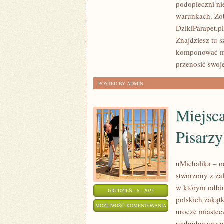
podopieczni ni
ZAPRACOWANYCH
warunkach. Zob
(ŁATWE
DzikiParapet.
I
Znajdziesz tu s
WYTRZYMAŁE
komponować mi
GATUNKI)
przenosić swoj
POSTED BY ADMIN
Miejsca
Pisarzy
uMichalika – o
stworzony z z
w którym odbio
GRUDZIEŃ - 6 - 2025
polskich zakąt
MIEJSCA
MOŻLIWOŚĆ KOMENTOWANIA
urocze miastec
INSPIRUJĄCE
ZOSTAŁA WYŁĄCZONA
rozbudowane p