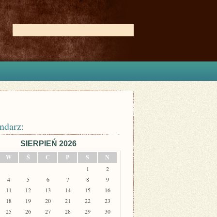
ndarz:
SIERPIEŃ 2026
W
Ś
C
P
S
N
1
2
4
5
6
7
8
9
11
12
13
14
15
16
18
19
20
21
22
23
25
26
27
28
29
30