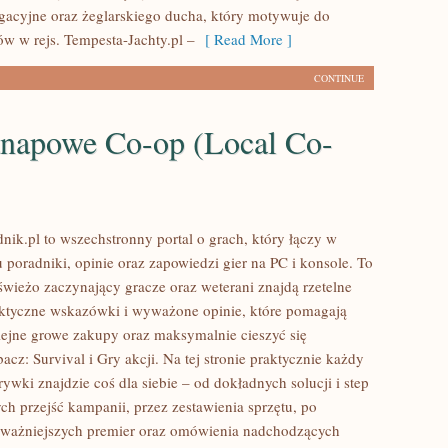
gacyjne oraz żeglarskiego ducha, który motywuje do
ów w rejs. Tempesta-Jachty.pl –
[ Read More ]
CONTINUE
napowe Co-op (Local Co-
nik.pl to wszechstronny portal o grach, który łączy w
 poradniki, opinie oraz zapowiedzi gier na PC i konsole. To
świeżo zaczynający gracze oraz weterani znajdą rzetelne
aktyczne wskazówki i wyważone opinie, które pomagają
ejne growe zakupy oraz maksymalnie cieszyć się
cz: Survival i Gry akcji. Na tej stronie praktycznie każdy
rywki znajdzie coś dla siebie – od dokładnych solucji i step
ch przejść kampanii, przez zestawienia sprzętu, po
jważniejszych premier oraz omówienia nadchodzących