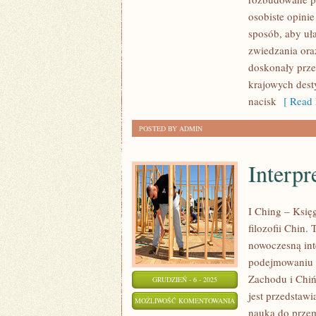
ARTYSTÓW
osobiste opini
I
sposób, aby uł
PISARZY
zwiedzania ora
doskonały prze
krajowych dest
nacisk
[ Read 
POSTED BY ADMIN
Interp
I Ching – Księg
filozofii Chin.
nowoczesną int
podejmowaniu d
Zachodu i Chiń
GRUDZIEŃ - 6 - 2025
jest przedstawi
INTERPRETACJE
MOŻLIWOŚĆ KOMENTOWANIA
nauka do przem