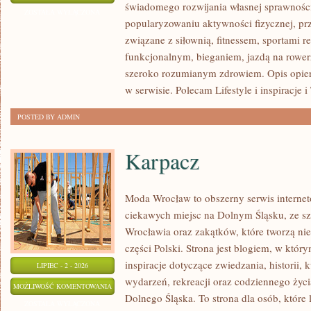
świadomego rozwijania własnej sprawności
I
ZOSTAŁA WYŁĄCZONA
popularyzowaniu aktywności fizycznej, pr
FITNESS
związane z siłownią, fitnessem, sportami r
GRUPOWY
funkcjonalnym, bieganiem, jazdą na rowerz
szeroko rozumianym zdrowiem. Opis opier
w serwisie. Polecam Lifestyle i inspiracje i
POSTED BY ADMIN
Karpacz
Moda Wrocław to obszerny serwis intern
ciekawych miejsc na Dolnym Śląsku, ze 
Wrocławia oraz zakątków, które tworzą ni
części Polski. Strona jest blogiem, w któ
inspiracje dotyczące zwiedzania, historii, k
LIPIEC - 2 - 2026
wydarzeń, rekreacji oraz codziennego życi
KARPACZ
MOŻLIWOŚĆ KOMENTOWANIA
Dolnego Śląska. To strona dla osób, które 
ZOSTAŁA WYŁĄCZONA