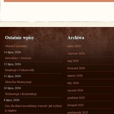
Ostatnie wpisy
Archiwa
Okiem Czytelnika
lipiec 2026
14 lipca, 2026
czerwiec 2026
Zawodnicy i Drużyny
maj 2026
12 lipca, 2026
kwiecień 2026
Inspiracje i Ciekawostki
marzec 2026
11 lipca, 2026
Złota Era Motoryzacji
luty 2026
10 lipca, 2026
styczeń 2026
Technologie i Konstrukcje
grudzień 2025
8 lipca, 2026
listopad 2025
Gry dla dzieci na rodzinny wieczór: jak wybrać
je mądrze
październik 2025