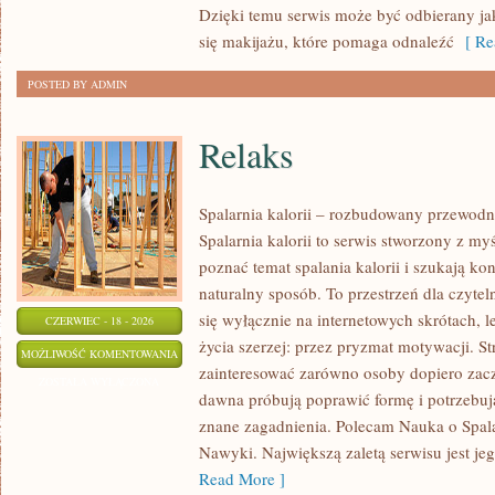
Dzięki temu serwis może być odbierany ja
się makijażu, które pomaga odnaleźć
[ Re
POSTED BY ADMIN
Relaks
Spalarnia kalorii – rozbudowany przewodn
Spalarnia kalorii to serwis stworzony z my
poznać temat spalania kalorii i szukają k
naturalny sposób. To przestrzeń dla czytel
się wyłącznie na internetowych skrótach, l
CZERWIEC - 18 - 2026
życia szerzej: przez pryzmat motywacji. S
RELAKS
MOŻLIWOŚĆ KOMENTOWANIA
zainteresować zarówno osoby dopiero zaczy
ZOSTAŁA WYŁĄCZONA
dawna próbują poprawić formę i potrzebuj
znane zagadnienia. Polecam Nauka o Spalan
Nawyki. Największą zaletą serwisu jest j
Read More ]