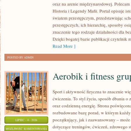
oraz na arenie międzynarodowej. Polecam 
CZYTELNIKA
Historia i Legendy Mafii. Portal opisuje is
światem przestępczym, przedstawiając sc
przestępczych, ich hierarchię, sposoby osi
znaczenie tego rodzaju działalności dla b
Dzięki bogatej bazie publikacji czytelni
Read More ]
POSTED BY ADMIN
Aerobik i fitness gr
Sport i aktywność fizyczna to znacznie wię
ćwiczenia. To styl życia, sposób dbania o
oraz codzienną energię. Strona poświęcona
rozbudowane bazę porad, w którym każdy
początkujący, jak i zaawansowany – może 
LIPIEC - 4 - 2026
dotyczące treningów, ćwiczeń, zdrowego st
AEROBIK
MOŻLIWOŚĆ KOMENTOWANIA