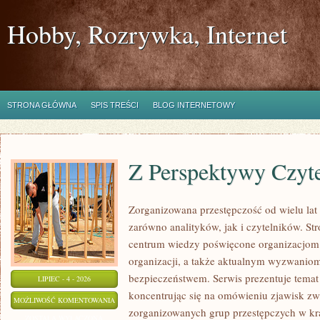
Hobby, Rozrywka, Internet
STRONA GŁÓWNA
SPIS TREŚCI
BLOG INTERNETOWY
Z Perspektywy Czyte
Zorganizowana przestępczość od wielu lat
zarówno analityków, jak i czytelników. S
centrum wiedzy poświęcone organizacjom p
organizacji, a także aktualnym wyzwanio
bezpieczeństwem. Serwis prezentuje temat
LIPIEC - 4 - 2026
koncentrując się na omówieniu zjawisk zw
Z
MOŻLIWOŚĆ KOMENTOWANIA
zorganizowanych grup przestępczych w kr
PERSPEKTYWY
ZOSTAŁA WYŁĄCZONA