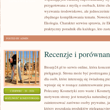
GŁOS
ZOSTAŁA WYŁĄCZONA
przygotowana z myślą o osobach, które ch
wyzwania środowiskowe, ale jednocześnie 
zbędnego komplikowania tematu. Nowości
Ekologia. Charakter serwisu sprawia, że 
praktyczny poradnik dla każdego, kto zast
POSTED BY ADMIN
Recenzje i porównan
Bioarp24.pl to serwis online, która koncent
pielęgnacji. Strona może być postrzegana
dla osób, które interesują się świadomą pie
wpisuje się w rosnące zainteresowanie pr
Polecamy Kosmetyki zero waste i Kosmet
CZERWIEC - 20 - 2026
motywem strony jest tematyka naturalnej p
RECENZJE
MOŻLIWOŚĆ KOMENTOWANIA
zainteresować zarówno osoby prywatne, ja
I
ZOSTAŁA WYŁĄCZONA
którzy poszukują produktów pielęgnacyjnyc