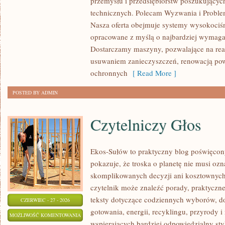
przemysłu i przedsiębiorstw poszukujący
BRANŻY
technicznych. Polecam Wyzwania i Proble
Nasza oferta obejmuje systemy wysokociśn
opracowane z myślą o najbardziej wymaga
Dostarczamy maszyny, pozwalające na rea
usuwaniem zanieczyszczeń, renowacją pow
ochronnych
[ Read More ]
POSTED BY ADMIN
Czytelniczy Głos
Ekos-Sułów to praktyczny blog poświęcon
pokazuje, że troska o planetę nie musi oz
skomplikowanych decyzji ani kosztownych
czytelnik może znaleźć porady, praktyczne
teksty dotyczące codziennych wyborów, d
CZERWIEC - 27 - 2026
gotowania, energii, recyklingu, przyrody
CZYTELNICZY
MOŻLIWOŚĆ KOMENTOWANIA
wspierających bardziej odpowiedzialny styl