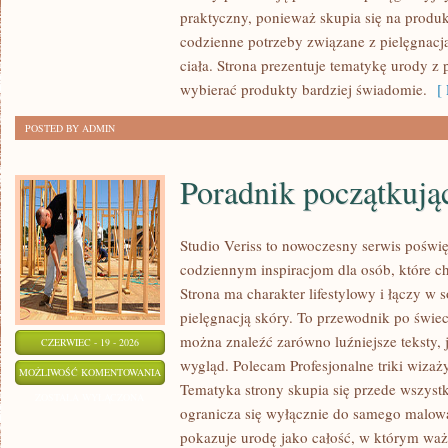
PORÓWNANIA
praktyczny, ponieważ skupia się na produ
codzienne potrzeby związane z pielęgnacj
ciała. Strona prezentuje tematykę urody z 
wybierać produkty bardziej świadomie.
[ 
POSTED BY ADMIN
Poradnik początkujące
Studio Veriss to nowoczesny serwis poświę
codziennym inspiracjom dla osób, które c
Strona ma charakter lifestylowy i łączy w 
pielęgnacją skóry. To przewodnik po świ
można znaleźć zarówno luźniejsze teksty,
CZERWIEC - 19 - 2026
wygląd. Polecam Profesjonalne triki wizaż
PORADNIK
MOŻLIWOŚĆ KOMENTOWANIA
Tematyka strony skupia się przede wszystk
POCZĄTKUJĄCEJ
ZOSTAŁA WYŁĄCZONA
ogranicza się wyłącznie do samego malowa
STYLISTKI
pokazuje urodę jako całość, w którym waż