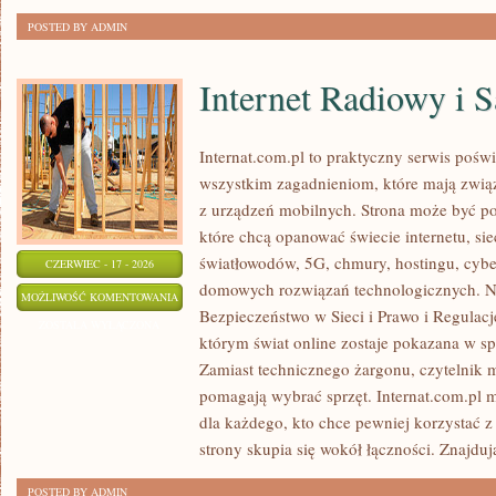
POSTED BY ADMIN
Internet Radiowy i S
Internat.com.pl to praktyczny serwis pośw
wszystkim zagadnieniom, które mają zwią
z urządzeń mobilnych. Strona może być 
które chcą opanować świecie internetu, s
światłowodów, 5G, chmury, hostingu, cyb
CZERWIEC - 17 - 2026
domowych rozwiązań technologicznych. No
INTERNET
MOŻLIWOŚĆ KOMENTOWANIA
Bezpieczeństwo w Sieci i Prawo i Regulacje
RADIOWY
ZOSTAŁA WYŁĄCZONA
którym świat online zostaje pokazana w s
I
Zamiast technicznego żargonu, czytelnik m
SATELITARNY
pomagają wybrać sprzęt. Internat.com.pl 
dla każdego, kto chce pewniej korzystać z
strony skupia się wokół łączności. Znajduj
POSTED BY ADMIN