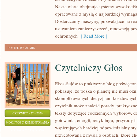
Nasza oferta obejmuje systemy wysokociśn
opracowane z myślą o najbardziej wymaga
Dostarczamy maszyny, pozwalające na rea
usuwaniem zanieczyszczeń, renowacją pow
ochronnych
[ Read More ]
POSTED BY ADMIN
Czytelniczy Głos
Ekos-Sułów to praktyczny blog poświęcon
pokazuje, że troska o planetę nie musi oz
skomplikowanych decyzji ani kosztownych
czytelnik może znaleźć porady, praktyczne
teksty dotyczące codziennych wyborów, d
CZERWIEC - 27 - 2026
gotowania, energii, recyklingu, przyrody
CZYTELNICZY
MOŻLIWOŚĆ KOMENTOWANIA
wspierających bardziej odpowiedzialny styl
GŁOS
ZOSTAŁA WYŁĄCZONA
przygotowana z myślą o osobach, które ch