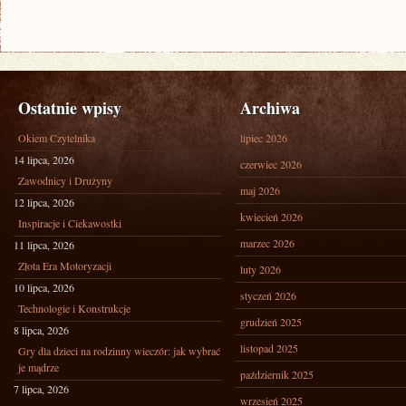
Ostatnie wpisy
Archiwa
Okiem Czytelnika
lipiec 2026
14 lipca, 2026
czerwiec 2026
Zawodnicy i Drużyny
maj 2026
12 lipca, 2026
kwiecień 2026
Inspiracje i Ciekawostki
marzec 2026
11 lipca, 2026
Złota Era Motoryzacji
luty 2026
10 lipca, 2026
styczeń 2026
Technologie i Konstrukcje
grudzień 2025
8 lipca, 2026
listopad 2025
Gry dla dzieci na rodzinny wieczór: jak wybrać
je mądrze
październik 2025
7 lipca, 2026
wrzesień 2025