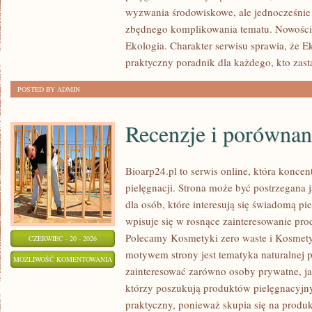
wyzwania środowiskowe, ale jednocześnie 
zbędnego komplikowania tematu. Nowości
Ekologia. Charakter serwisu sprawia, że 
praktyczny poradnik dla każdego, kto zast
POSTED BY ADMIN
Recenzje i porównan
Bioarp24.pl to serwis online, która koncent
pielęgnacji. Strona może być postrzegana
dla osób, które interesują się świadomą pie
wpisuje się w rosnące zainteresowanie pr
Polecamy Kosmetyki zero waste i Kosmet
CZERWIEC - 20 - 2026
motywem strony jest tematyka naturalnej p
RECENZJE
MOŻLIWOŚĆ KOMENTOWANIA
zainteresować zarówno osoby prywatne, ja
I
ZOSTAŁA WYŁĄCZONA
którzy poszukują produktów pielęgnacyjnyc
PORÓWNANIA
praktyczny, ponieważ skupia się na produ