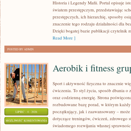
Historia i Legendy Mafii. Portal opisuje is
światem przestępczym, przedstawiając sc
przestępczych, ich hierarchię, sposoby osi
znaczenie tego rodzaju działalności dla b
Dzięki bogatej bazie publikacji czytelni
Read More ]
POSTED BY ADMIN
Aerobik i fitness gr
Sport i aktywność fizyczna to znacznie wię
ćwiczenia. To styl życia, sposób dbania o
oraz codzienną energię. Strona poświęcona
rozbudowane bazę porad, w którym każdy
początkujący, jak i zaawansowany – może 
LIPIEC - 4 - 2026
dotyczące treningów, ćwiczeń, zdrowego st
AEROBIK
MOŻLIWOŚĆ KOMENTOWANIA
świadomego rozwijania własnej sprawności
I
ZOSTAŁA WYŁĄCZONA