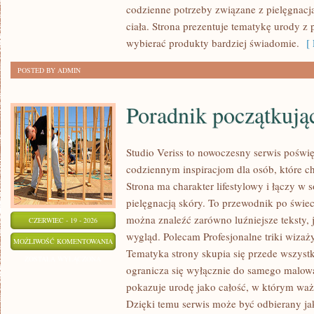
codzienne potrzeby związane z pielęgnacj
ciała. Strona prezentuje tematykę urody z 
wybierać produkty bardziej świadomie.
[ 
POSTED BY ADMIN
Poradnik początkujące
Studio Veriss to nowoczesny serwis poświę
codziennym inspiracjom dla osób, które c
Strona ma charakter lifestylowy i łączy w 
pielęgnacją skóry. To przewodnik po świ
można znaleźć zarówno luźniejsze teksty,
CZERWIEC - 19 - 2026
wygląd. Polecam Profesjonalne triki wizaż
PORADNIK
MOŻLIWOŚĆ KOMENTOWANIA
Tematyka strony skupia się przede wszystk
POCZĄTKUJĄCEJ
ZOSTAŁA WYŁĄCZONA
ogranicza się wyłącznie do samego malowa
STYLISTKI
pokazuje urodę jako całość, w którym waż
Dzięki temu serwis może być odbierany ja