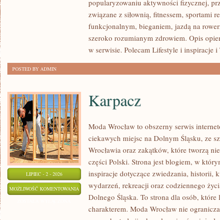
popularyzowaniu aktywności fizycznej, pr
FITNESS
związane z siłownią, fitnessem, sportami r
GRUPOWY
funkcjonalnym, bieganiem, jazdą na rowerz
szeroko rozumianym zdrowiem. Opis opier
w serwisie. Polecam Lifestyle i inspiracje i
POSTED BY ADMIN
Karpacz
Moda Wrocław to obszerny serwis intern
ciekawych miejsc na Dolnym Śląsku, ze 
Wrocławia oraz zakątków, które tworzą ni
części Polski. Strona jest blogiem, w któ
inspiracje dotyczące zwiedzania, historii, k
LIPIEC - 2 - 2026
wydarzeń, rekreacji oraz codziennego życi
KARPACZ
MOŻLIWOŚĆ KOMENTOWANIA
Dolnego Śląska. To strona dla osób, które 
ZOSTAŁA WYŁĄCZONA
charakterem. Moda Wrocław nie ogranicza 