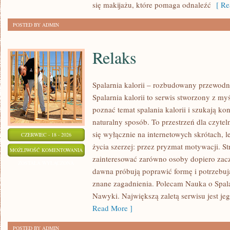
się makijażu, które pomaga odnaleźć
[ Re
POSTED BY ADMIN
Relaks
Spalarnia kalorii – rozbudowany przewodn
Spalarnia kalorii to serwis stworzony z my
poznać temat spalania kalorii i szukają k
naturalny sposób. To przestrzeń dla czytel
się wyłącznie na internetowych skrótach, l
CZERWIEC - 18 - 2026
życia szerzej: przez pryzmat motywacji. S
RELAKS
MOŻLIWOŚĆ KOMENTOWANIA
zainteresować zarówno osoby dopiero zaczy
ZOSTAŁA WYŁĄCZONA
dawna próbują poprawić formę i potrzebuj
znane zagadnienia. Polecam Nauka o Spalan
Nawyki. Największą zaletą serwisu jest j
Read More ]
POSTED BY ADMIN