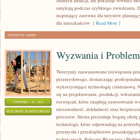
znanych atrakcji, ale pokazuje również ukry
umykają podczas szybkiego zwiedzania. D
inspirujący zarówno dla turystów planują
dla mieszkańców
[ Read More ]
POSTED BY ADMIN
Wyzwania i Problem
Tworzymy zaawansowane rozwiązania prze
przemysłowego, dostarczając profesjonaln
wykorzystujące technologię ciśnieniową. N
się na projektowaniu, produkcji, wdrażan
rozwiązań, które znajdują zastosowanie wsz
CZERWIEC - 30 - 2026
niezawodność, dokładność oraz bezpiec
WYZWANIA
MOŻLIWOŚĆ KOMENTOWANIA
procesów. Strona prezentuje bogatą ofertę
I
ZOSTAŁA WYŁĄCZONA
technologii, które odpowiadają na potrzeb
PROBLEMY
przemysłu i przedsiębiorstw poszukujący
BRANŻY
technicznych. Polecam Wyzwania i Proble