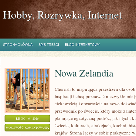
Hobby, Rozrywka, Internet
STRONA GŁÓWNA
SPIS TREŚCI
BLOG INTERNETOWY
Nowa Zelandia
Cherrish to inspirująca przestrzeń dla osó
inspiracji i chcą poznawać niezwykłe miej
ciekawością i otwartością na nowe doświad
przewodnik po świecie, który może zaint
planujące egzotyczną podróż, jak i tych, k
LIPIEC - 6 - 2026
świecie, kulturach, atrakcjach, kuchni, his
NOWA
MOŻLIWOŚĆ KOMENTOWANIA
krajów. Strona łączy w sobie praktyczne 
ZELANDIA
ZOSTAŁA WYŁĄCZONA