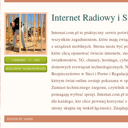
Internet Radiowy i S
Internat.com.pl to praktyczny serwis pośw
wszystkim zagadnieniom, które mają zwią
z urządzeń mobilnych. Strona może być 
które chcą opanować świecie internetu, s
światłowodów, 5G, chmury, hostingu, cyb
CZERWIEC - 17 - 2026
domowych rozwiązań technologicznych. No
INTERNET
MOŻLIWOŚĆ KOMENTOWANIA
Bezpieczeństwo w Sieci i Prawo i Regulacje
RADIOWY
ZOSTAŁA WYŁĄCZONA
którym świat online zostaje pokazana w s
I
Zamiast technicznego żargonu, czytelnik m
SATELITARNY
pomagają wybrać sprzęt. Internat.com.pl 
dla każdego, kto chce pewniej korzystać z
strony skupia się wokół łączności. Znajduj
POSTED BY ADMIN