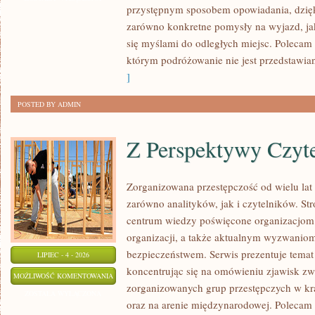
przystępnym sposobem opowiadania, dzię
zarówno konkretne pomysły na wyjazd, jak
się myślami do odległych miejsc. Polecam 
którym podróżowanie nie jest przedstawia
]
POSTED BY ADMIN
Z Perspektywy Czyte
Zorganizowana przestępczość od wielu lat
zarówno analityków, jak i czytelników. S
centrum wiedzy poświęcone organizacjom p
organizacji, a także aktualnym wyzwanio
bezpieczeństwem. Serwis prezentuje temat
LIPIEC - 4 - 2026
koncentrując się na omówieniu zjawisk zw
Z
MOŻLIWOŚĆ KOMENTOWANIA
zorganizowanych grup przestępczych w kr
PERSPEKTYWY
ZOSTAŁA WYŁĄCZONA
oraz na arenie międzynarodowej. Polecam 
CZYTELNIKA