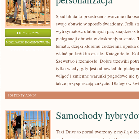
Spadlabuta to przestrzeń stworzone dla os
swoje obuwie w sposób świadomy. Jeśli sta
wytrzymałość ulubionych par, znajdziesz t
LUTY - 3 - 2026
pielęgnacji obuwia w doskonałym stanie.
BUTY
MOŻLIWOŚĆ KOMENTOWANIA
tematu, dzięki któremu codzienna opieka o 
DIY
ZOSTAŁA WYŁĄCZONA
widać po krótkim czasie. Kategorie to: Kol
–
Szewstwo i rzemiosło. Dobre trzewiki potra
PRZERÓBKI
tylko wtedy, gdy jest odpowiednio pielęgn
I
wilgoć i zmienne warunki pogodowe nie tyl
PERSONALIZACJA
także przyspieszają zużycie. Dlatego w św
POSTED BY ADMIN
Samochody hybryd
Taxi Drive to portal tworzony z myślą o ki