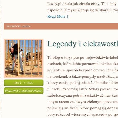
Lovsy.pl działa jak chwila ciszy. To ciepły
uspokoić, a myśli klarują się w słowa. Cz
Read More ]
POSTED BY ADMIN
Legendy i ciekawost
To blog o turystyce po województwie lube
osobach, które lubią poznawać lokalne sk
wyjazdy w sposób bezproblemowy. Znajdzie
na weekend, a także pomysły na dłuższą w
którzy cenią spokój, ale też dla miłośnikó
LUTY - 5 - 2026
uliczek. Przeczytaj także Szlaki piesze i r
LEGENDY
MOŻLIWOŚĆ KOMENTOWANIA
Lubelszczyzna potrafi zaskakiwać: raz kus
I
ZOSTAŁA WYŁĄCZONA
innym razem zachwyca zielonymi przestrze
CIEKAWOSTKI
pojawiają się treści, które pomagają dopa
pory roku: od wiosennych spacerów po sp