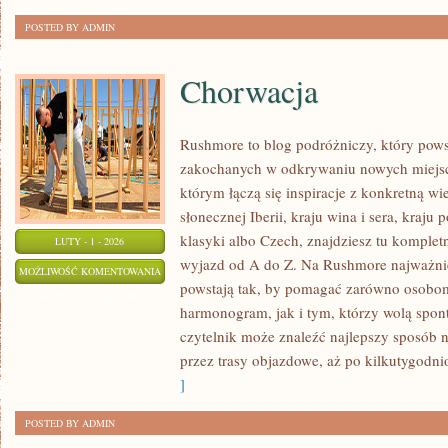
POSTED BY ADMIN
Chorwacja
Rushmore to blog podróżniczy, który pows
zakochanych w odkrywaniu nowych miejsc
którym łączą się inspiracje z konkretną wi
słonecznej Iberii, kraju wina i sera, kraju
klasyki albo Czech, znajdziesz tu komplet
LUTY - 1 - 2026
wyjazd od A do Z. Na Rushmore najważniej
CHORWACJA
MOŻLIWOŚĆ KOMENTOWANIA
powstają tak, by pomagać zarówno osobom,
ZOSTAŁA WYŁĄCZONA
harmonogram, jak i tym, którzy wolą spon
czytelnik może znaleźć najlepszy sposób n
przez trasy objazdowe, aż po kilkutygodn
]
POSTED BY ADMIN