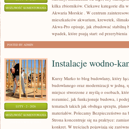
kilka zbiorników. Ciekawe kategorie dla w
CHEMIA
MOŻLIWOŚĆ KOMENTOWANIA
Akwaria Morskie . W centrum zainteresowa
WODY
ZOSTAŁA WYŁĄCZONA
mieszkańców akwarium, krewetek, ślimakó
I
Akwa-Pro opisuje, jak zbudować stabilną b
PARAMETRY
wpadek, które psują start: od przerybienia
POSTED BY ADMIN
Instalacje wodno-kan
Kursy Marko to blog budowlany, który łączy
budowlanego oraz modernizacji w jedną, s
miejsce stworzone z myślą o osobach, któr
rozumieć, jak funkcjonuje budowa, i pode
tematach takich jak obsługa sprzętu, plano
LUTY - 2 - 2026
materiałów. Polecamy Bezpieczeństwo na b
INSTALACJE
MOŻLIWOŚĆ KOMENTOWANIA
Strona koncentruje się na praktyce: zamias
WODNO-
ZOSTAŁA WYŁĄCZONA
konkret. W treściach pojawiają się zarówn