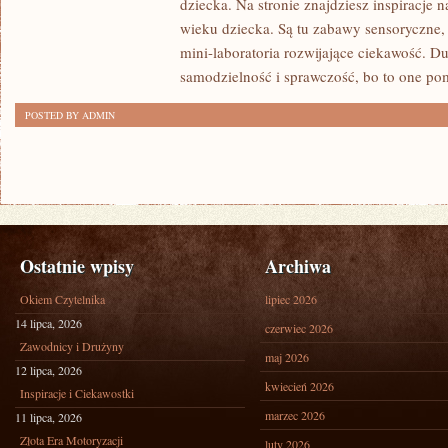
dziecka. Na stronie znajdziesz inspiracje
RELACJE
wieku dziecka. Są tu zabawy sensoryczne, 
mini-laboratoria rozwijające ciekawość. D
samodzielność i sprawczość, bo to one po
POSTED BY ADMIN
Ostatnie wpisy
Archiwa
Okiem Czytelnika
lipiec 2026
14 lipca, 2026
czerwiec 2026
Zawodnicy i Drużyny
maj 2026
12 lipca, 2026
kwiecień 2026
Inspiracje i Ciekawostki
marzec 2026
11 lipca, 2026
Złota Era Motoryzacji
luty 2026