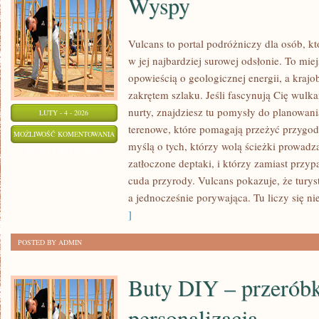
Wyspy
Vulcans to portal podróżniczy dla osób, k
w jej najbardziej surowej odsłonie. To mie
opowieścią o geologicznej energii, a kraj
zakrętem szlaku. Jeśli fascynują Cię wulka
nurty, znajdziesz tu pomysły do planowani
LUTY - 4 - 2026
terenowe, które pomagają przeżyć przygodę
WYSPY
MOŻLIWOŚĆ KOMENTOWANIA
myślą o tych, którzy wolą ścieżki prowadz
ZOSTAŁA WYŁĄCZONA
zatłoczone deptaki, i którzy zamiast przy
cuda przyrody. Vulcans pokazuje, że tury
a jednocześnie porywająca. Tu liczy się nie 
]
POSTED BY ADMIN
Buty DIY – przeróbk
personalizacja