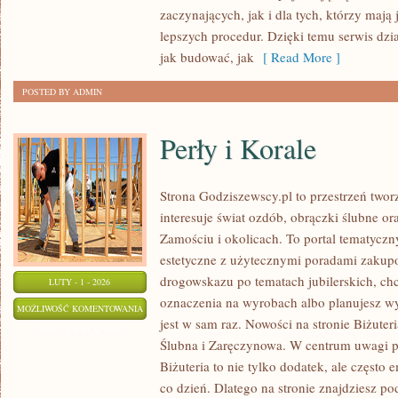
KANALIZACYJNE
zaczynających, jak i dla tych, którzy mają
lepszych procedur. Dzięki temu serwis dzia
jak budować, jak
[ Read More ]
POSTED BY ADMIN
Perły i Korale
Strona Godziszewscy.pl to przestrzeń twor
interesuje świat ozdób, obrączki ślubne o
Zamościu i okolicach. To portal tematyczn
estetyczne z użytecznymi poradami zakupo
drogowskazu po tematach jubilerskich, chc
LUTY - 1 - 2026
oznaczenia na wyrobach albo planujesz wy
PERŁY
MOŻLIWOŚĆ KOMENTOWANIA
jest w sam raz. Nowości na stronie Biżuteri
I
ZOSTAŁA WYŁĄCZONA
Ślubna i Zaręczynowa. W centrum uwagi poz
KORALE
Biżuteria to nie tylko dodatek, ale często
co dzień. Dlatego na stronie znajdziesz po