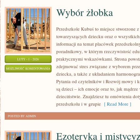
Wybór żłobka
Przedszkole Kubuś to miejsce stworzone z
towarzyszących dziecku oraz o wszystkich,
informacji na temat placówek przedszkolny
poradnikowy, w którym rzeczywistość eduka
praktycznymi wskazówkami. Strona powstał
LUTY - 1 - 2026
zdejmować stres związane z wyborem prze
WYBÓR
MOŻLIWOŚĆ KOMENTOWANIA
dziecka, a także z układaniem harmonogr
ŻŁOBKA
ZOSTAŁA WYŁĄCZONA
Pytania od czytelników i Rozwój mowy i 
są dzieci – ich emocje oraz to, jak mądrz
dzieciństwie. Znajdziesz tu omówienia do
przedszkolu i w grupie
[ Read More ]
POSTED BY ADMIN
Ezoteryka i mistycy