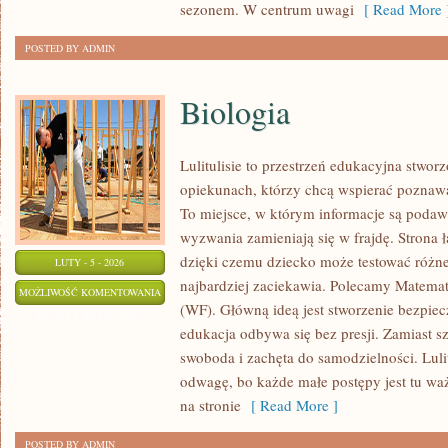
sezonem. W centrum uwagi
[ Read More 
POSTED BY ADMIN
Biologia
Lulitulisie to przestrzeń edukacyjna stwor
opiekunach, którzy chcą wspierać poznawa
To miejsce, w którym informacje są podaw
wyzwania zamieniają się w frajdę. Strona 
dzięki czemu dziecko może testować różne 
LUTY - 5 - 2026
najbardziej zaciekawia. Polecamy Matema
BIOLOGIA
MOŻLIWOŚĆ KOMENTOWANIA
(WF). Główną ideą jest stworzenie bezpiecz
ZOSTAŁA WYŁĄCZONA
edukacja odbywa się bez presji. Zamiast s
swoboda i zachęta do samodzielności. Lul
odwagę, bo każde małe postępy jest tu waż
na stronie
[ Read More ]
POSTED BY ADMIN