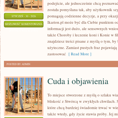
podejście, ale jednocześnie chcą poznawa
została pomyślana tak, aby użytkownik szyb
pomagają codzienne decyzje, a przy okazj
STYCZEŃ - 30 - 2026
Ikarion.pl może być dla Ciebie punktem o
STADNINY
MOŻLIWOŚĆ KOMENTOWANIA
informacji jest dużo, ale sensownych wnio
I
ZOSTAŁA WYŁĄCZONA
także Choroby i leczenie koni i Konie w fil
OŚRODKI
znajdziesz treści pisane z myślą o tym, by
JEŹDZIECKIE
użyteczne. Zamiast pustych fraz pojawiają 
zastosować
[ Read More ]
POSTED BY ADMIN
Cuda i objawienia
To miejsce stworzone z myślą o szlaku wi
bliskość z Stwórcą w zwykłych chwilach. St
które chcą bardziej świadomie trwać w wier
także wtedy, gdy życie stawia próby. Jej mi