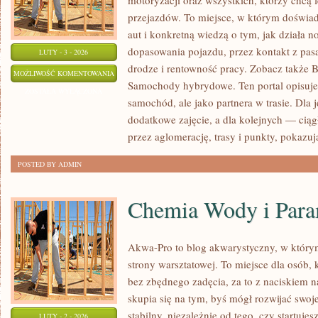
motoryzacji oraz wszystkich, którzy chcą 
przejazdów. To miejsce, w którym doświadc
aut i konkretną wiedzą o tym, jak działa 
dopasowania pojazdu, przez kontakt z pas
LUTY - 3 - 2026
drodze i rentowność pracy. Zobacz także 
SAMOCHODY
MOŻLIWOŚĆ KOMENTOWANIA
Samochody hybrydowe. Ten portal opisuje 
HYBRYDOWE
ZOSTAŁA WYŁĄCZONA
samochód, ale jako partnera w trasie. Dla 
dodatkowe zajęcie, a dla kolejnych — ciąg
przez aglomerację, trasy i punkty, pokazuj
POSTED BY ADMIN
Chemia Wody i Para
Akwa-Pro to blog akwarystyczny, w który
strony warsztatowej. To miejsce dla osób, 
bez zbędnego zadęcia, za to z naciskiem n
skupia się na tym, byś mógł rozwijać swo
stabilny, niezależnie od tego, czy startuje
LUTY - 2 - 2026