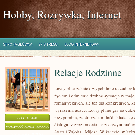
Hobby, Rozrywka, Internet
STRONA GŁÓWNA
SPIS TREŚCI
BLOG INTERNETOWY
Relacje Rodzinne
Lovsy.pl to zakątek wypełnione uczuć, w k
życiem i odmienia drobne sytuacje w małe 
romantycznych, ale też dla konkretnych, kt
wyrażenia uczuć. Lovsy.pl nie gra na cuki
przypomina, że dojrzała miłość składa się z
LUTY - 6 - 2026
dialogu, z zrozumienia i z zachwytu nad t
RELACJE
MOŻLIWOŚĆ KOMENTOWANIA
Strata i Żałoba i Miłość. W świecie, w kt
RODZINNE
ZOSTAŁA WYŁĄCZONA