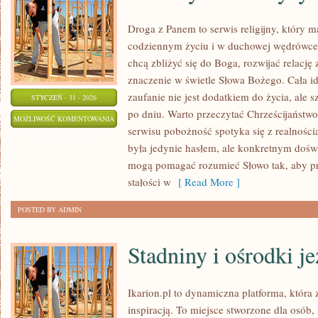
Droga z Panem to serwis religijny, który
codziennym życiu i w duchowej wędrówce. 
chcą zbliżyć się do Boga, rozwijać relacj
znaczenie w świetle Słowa Bożego. Cała id
zaufanie nie jest dodatkiem do życia, ale 
STYCZEŃ - 31 - 2026
po dniu. Warto przeczytać Chrześcijaństw
EZOTERYKA
MOŻLIWOŚĆ KOMENTOWANIA
serwisu pobożność spotyka się z realności
I
ZOSTAŁA WYŁĄCZONA
była jedynie hasłem, ale konkretnym dośw
MISTYCYZM
mogą pomagać rozumieć Słowo tak, aby pr
stałości w
[ Read More ]
POSTED BY ADMIN
Stadniny i ośrodki j
Ikarion.pl to dynamiczna platforma, która
inspiracją. To miejsce stworzone dla osób