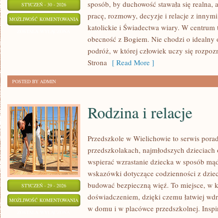
sposób, by duchowość stawała się realna, a
STYCZEŃ - 30 - 2026
pracę, rozmowy, decyzje i relacje z innym
CUDA
MOŻLIWOŚĆ KOMENTOWANIA
katolickie i Świadectwa wiary. W centrum t
I
ZOSTAŁA WYŁĄCZONA
obecność z Bogiem. Nie chodzi o idealny o
OBJAWIENIA
podróż, w której człowiek uczy się rozpo
Strona
[ Read More ]
POSTED BY ADMIN
Rodzina i relacje
Przedszkole w Wielichowie to serwis pora
przedszkolakach, najmłodszych dzieciach 
wspierać wzrastanie dziecka w sposób mąd
wskazówki dotyczące codzienności z dzieck
budować bezpieczną więź. To miejsce, w k
STYCZEŃ - 29 - 2026
doświadczeniem, dzięki czemu łatwiej wd
RODZINA
MOŻLIWOŚĆ KOMENTOWANIA
w domu i w placówce przedszkolnej. Inspir
I
ZOSTAŁA WYŁĄCZONA