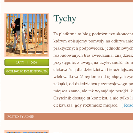
Tychy
Ta platforma to blog podróżniczy skoncent
którym opisujemy pomysły na odkrywanie mi
praktycznych podpowiedzi, jednodniowych
rozbudowanych tras zwiedzania, znajdzies
przystępnie, z uwagą na użyteczność. To re
LUTY - 4 - 2026
ciekawością dla dziedzictwa i teraźniejszoś
TYCHY
MOŻLIWOŚĆ KOMENTOWANIA
wielowątkowość regionu: od tętniących ży
ZOSTAŁA WYŁĄCZONA
zakątki, od dziedzictwa przemysłowego po
miejsca znane, ale też wynajduje perełki,
Czytelnik dostaje tu kontekst, a nie tylko 
ciekawsza, gdy rozumiesz miejsce.
[ Read
POSTED BY ADMIN