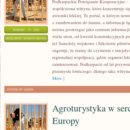
Podkarpackie Powiązanie Kooperacyjne – L
współczesna witryna, która koncentruje si
awioniki lekkiej. To portal, w którym now
z zamiłowaniem do latania, a informacje łą
można postrzegać jako centrum informacji, 
MARZEC - 18 - 2026
wielu stron, od kwestii konstrukcyjnych p
SAMOLOTY
MOŻLIWOŚĆ KOMENTOWANIA
też Samoloty wojskowe i Szkolenie pilotów
WOJSKOWE
ZOSTAŁA WYŁĄCZONA
sugeruje, że mamy do czynienia z inicjat
regionalnej współpracy, gdzie segment lekk
zainteresowań. Podkarpacie od lat przywo
przemysłu lotniczego, dlatego taka witryn
More ]
POSTED BY ADMIN
Agroturystyka w ser
Europy