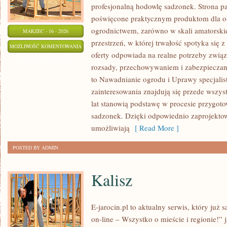
profesjonalną hodowlę sadzonek. Strona pa
poświęcone praktycznym produktom dla o
ogrodnictwem, zarówno w skali amatorskiej,
MARZEC - 16 - 2026
przestrzeń, w której trwałość spotyka się 
SADZENIE
MOŻLIWOŚĆ KOMENTOWANIA
oferty odpowiada na realne potrzeby zwią
I
ZOSTAŁA WYŁĄCZONA
rozsady, przechowywaniem i zabezpieczani
ROZMNAŻANIE
to Nawadnianie ogrodu i Uprawy specjali
ROŚLIN
zainteresowania znajdują się przede wszys
lat stanowią podstawę w procesie przygot
sadzonek. Dzięki odpowiednio zaprojek
umożliwiają
[ Read More ]
POSTED BY ADMIN
Kalisz
E-jarocin.pl to aktualny serwis, który już
on-line – Wszystko o mieście i regionie!” 