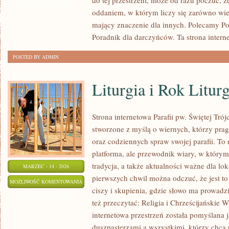
do tej przestrzeni, może od razu poczuć, że
W
ZOSTAŁA WYŁĄCZONA
oddaniem, w którym liczy się zarówno wiel
POLSCE
mający znaczenie dla innych. Polecamy Pom
Poradnik dla darczyńców. Ta strona interne
POSTED BY ADMIN
Liturgia i Rok Litur
Strona internetowa Parafii pw. Świętej Tró
stworzone z myślą o wiernych, którzy prag
oraz codziennych spraw swojej parafii. To 
platforma, ale przewodnik wiary, w którym
tradycja, a także aktualności ważne dla lok
MARZEC - 14 - 2026
pierwszych chwil można odczuć, że jest to
LITURGIA
MOŻLIWOŚĆ KOMENTOWANIA
ciszy i skupienia, gdzie słowo ma prowadz
I
ZOSTAŁA WYŁĄCZONA
też przeczytać: Religia i Chrześcijańskie 
ROK
internetowa przestrzeń została pomyślana
LITURGICZNY
duszpasterzami a wszystkimi, którzy chcą 