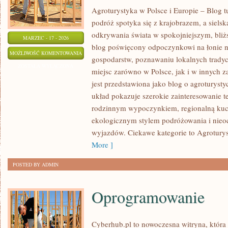
Agroturystyka w Polsce i Europie – Blog t
podróż spotyka się z krajobrazem, a sielska
odkrywania świata w spokojniejszym, bliż
MARZEC - 17 - 2026
blog poświęcony odpoczynkowi na łonie 
AGROTURYSTYKA
MOŻLIWOŚĆ KOMENTOWANIA
gospodarstw, poznawaniu lokalnych tradyc
W
ZOSTAŁA WYŁĄCZONA
miejsc zarówno w Polsce, jak i w innych 
SERCU
jest przedstawiona jako blog o agroturystyc
WINNIC
układ pokazuje szerokie zainteresowanie 
EUROPY
rodzinnym wypoczynkiem, regionalną kuch
ekologicznym stylem podróżowania i nieo
wyjazdów. Ciekawe kategorie to Agroturyst
More ]
POSTED BY ADMIN
Oprogramowanie
Cyberhub.pl to nowoczesna witryna, która 