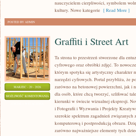
nauczycielem cierpliwości, symbolem woln
kultury. Nowe kategorie
[ Read More ]
POSTED BY ADMIN
Graffiti i Street Art
Ta strona to przestrzeń stworzone dla entuz
cyfrowego oraz obróbki zdjęć. To nowocze
którym spotyka się artystyczny charakter m
narzędzi cyfrowych. Portal przybliża, że
zarówno na betonowej powierzchni, jak i n
MARZEC - 20 - 2026
dla osób, które chcą tworzyć, szlifować ta
GRAFFITI
MOŻLIWOŚĆ KOMENTOWANIA
kierunki w świecie wizualnej ekspresji. No
I
ZOSTAŁA WYŁĄCZONA
i Fotografii i Wyzwania i Projekty Kreaty
STREET
szerokie spektrum zagadnień związanych z
ART
komputerową i postprodukcją obrazu. Dzi
zarówno najważniejsze elementy tych dzie