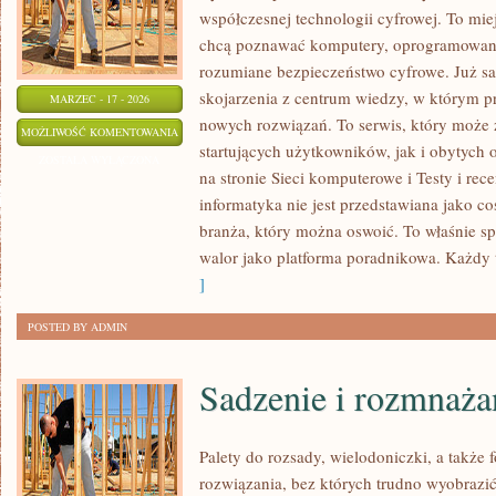
współczesnej technologii cyfrowej. To mie
chcą poznawać komputery, oprogramowanie,
rozumiane bezpieczeństwo cyfrowe. Już s
skojarzenia z centrum wiedzy, w którym pr
MARZEC - 17 - 2026
nowych rozwiązań. To serwis, który może
OPROGRAMOWANIE
MOŻLIWOŚĆ KOMENTOWANIA
startujących użytkowników, jak i obytych
ZOSTAŁA WYŁĄCZONA
na stronie Sieci komputerowe i Testy i rec
informatyka nie jest przedstawiana jako c
branża, który można oswoić. To właśnie s
walor jako platforma poradnikowa. Każdy
]
POSTED BY ADMIN
Sadzenie i rozmnażan
Palety do rozsady, wielodoniczki, a także 
rozwiązania, bez których trudno wyobrazi