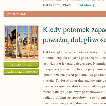
Jest to portal, który
[ Read More ]
POSTED BY ADMIN
Kiedy potomek zapad
poważną dolegliwoś
Jest to względnie prekursorska dyscyplina,
potomek zapada na jakąś poważną dokuc
jest wizyta u lekarza dziecięcego. Niemni
GRUDZIEŃ - 23 - 2025
przypadkach wiąże się to z nieprzyjemny
KIEDY
MOŻLIWOŚĆ KOMENTOWANIA
lękiem dziecka przed pediatrą. Na pewno
POTOMEK
ZOSTAŁA WYŁĄCZONA
kwestia. To dosyć naturalne zachowanie dzi
ZAPADA
przyzwyczajone do dotykania i badania pr
NA
trzeba nauczyć je należytego zachowania i
JAKĄŚ
pediatrą. Jakimś ze sposobów na oswojenie
POWAŻNĄ
dziecka na wizytę w gabinecie lekarskim –