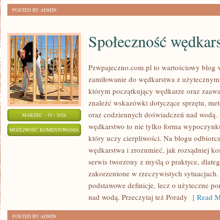
POSTED BY ADMIN
Społeczność wędkar
Pzwpajeczno.com.pl to wartościowy blog w
zamiłowanie do wędkarstwa z użytecznymi
którym początkujący wędkarze oraz zaa
znaleźć wskazówki dotyczące sprzętu, me
oraz codziennych doświadczeń nad wodą. S
MARZEC - 19 - 2026
wędkarstwo to nie tylko forma wypoczynku,
SPOŁECZNOŚĆ
MOŻLIWOŚĆ KOMENTOWANIA
który uczy cierpliwości. Na blogu odbiorc
WĘDKARSKA
ZOSTAŁA WYŁĄCZONA
wędkarstwa i zrozumieć, jak rozsądniej k
serwis tworzony z myślą o praktyce, dlate
zakorzenione w rzeczywistych sytuacjach.
podstawowe definicje, lecz o użyteczne p
nad wodą. Przeczytaj też Porady
[ Read M
POSTED BY ADMIN