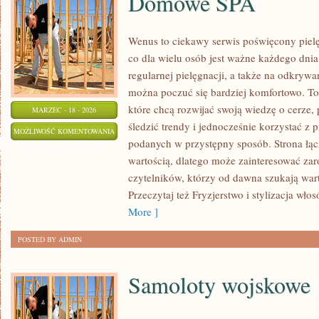
Domowe SPA
Wenus to ciekawy serwis poświęcony pielęg
co dla wielu osób jest ważne każdego dni
regularnej pielęgnacji, a także na odkryw
można poczuć się bardziej komfortowo. To
które chcą rozwijać swoją wiedzę o cerze
MARZEC - 18 - 2026
śledzić trendy i jednocześnie korzystać 
DOMOWE
MOŻLIWOŚĆ KOMENTOWANIA
podanych w przystępny sposób. Strona łącz
SPA
ZOSTAŁA WYŁĄCZONA
wartością, dlatego może zainteresować zar
czytelników, którzy od dawna szukają wart
Przeczytaj też Fryzjerstwo i stylizacja wło
More ]
POSTED BY ADMIN
Samoloty wojskowe