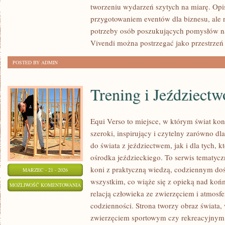
tworzeniu wydarzeń szytych na miarę. Opis
(EKO)
przygotowaniem eventów dla biznesu, ale 
potrzeby osób poszukujących pomysłów na
Vivendi można postrzegać jako przestrzeń
POSTED BY ADMIN
Trening i Jeździectw
Equi Verso to miejsce, w którym świat ko
szeroki, inspirujący i czytelny zarówno dl
do świata z jeździectwem, jak i dla tych, k
ośrodka jeździeckiego. To serwis tematycz
koni z praktyczną wiedzą, codziennym do
MARZEC - 21 - 2026
wszystkim, co wiąże się z opieką nad końm
TRENING
MOŻLIWOŚĆ KOMENTOWANIA
relacją człowieka ze zwierzęciem i atmosfe
I
ZOSTAŁA WYŁĄCZONA
codzienności. Strona tworzy obraz świata, 
JEŹDZIECTWO
zwierzęciem sportowym czy rekreacyjnym, 