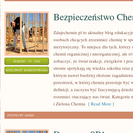
Bezpieczeństwo Che
Zdajechemie.pl to aktualny blog edukacyjn
osobach chcących zrozumieć chemię w spo
merytoryczny. To miejsce dla tych, którzy 
chemii organicznej i nieorganicznej, ale r
zobaczyć, że świat reakcji, związków i pr
MARZEC - 19 - 2026
stronie spotykają się wiedza szkolna oraz 
BEZPIECZEŃSTWO
MOŻLIWOŚĆ KOMENTOWANIA
którym nawet bardziej złożone zagadnienia 
CHEMICZNE
ZOSTAŁA WYŁĄCZONA
przestrzeń, w której chemia przestaje być
definicji, a zaczyna być fascynującą dzied
rozumieć otaczający nas świat. Kategorie 
i Zielona Chemia
[ Read More ]
POSTED BY ADMIN