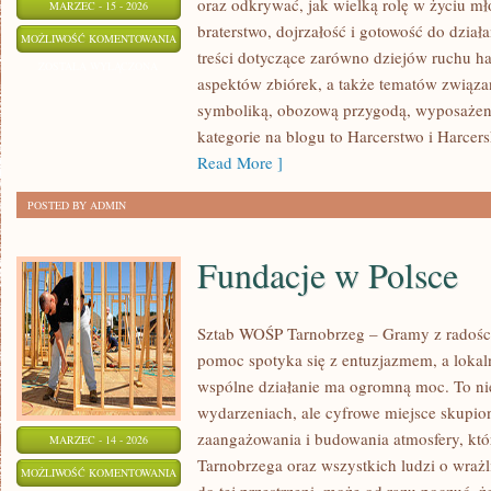
oraz odkrywać, jak wielką rolę w życiu m
MARZEC - 15 - 2026
braterstwo, dojrzałość i gotowość do dział
ZASADY
MOŻLIWOŚĆ KOMENTOWANIA
treści dotyczące zarówno dziejów ruchu ha
I
ZOSTAŁA WYŁĄCZONA
aspektów zbiórek, a także tematów związa
PRAWO
symboliką, obozową przygodą, wyposażen
HARCERSKIE
kategorie na blogu to Harcerstwo i Harcers
Read More ]
POSTED BY ADMIN
Fundacje w Polsce
Sztab WOŚP Tarnobrzeg – Gramy z radości
pomoc spotyka się z entuzjazmem, a lokal
wspólne działanie ma ogromną moc. To nie
wydarzeniach, ale cyfrowe miejsce skupio
zaangażowania i budowania atmosfery, kt
MARZEC - 14 - 2026
Tarnobrzega oraz wszystkich ludzi o wrażli
FUNDACJE
MOŻLIWOŚĆ KOMENTOWANIA