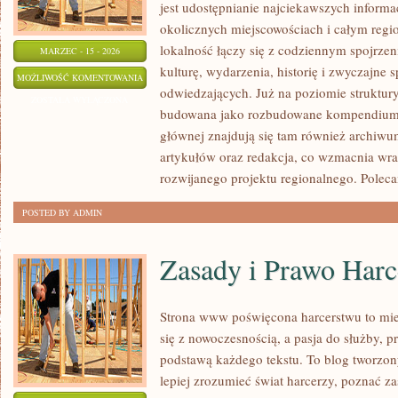
jest udostępnianie najciekawszych informac
okolicznych miejscowościach i całym regio
lokalność łączy się z codziennym spojrzeni
MARZEC - 15 - 2026
kulturę, wydarzenia, historię i zwyczajne
KALISZ
MOŻLIWOŚĆ KOMENTOWANIA
odwiedzających. Już na poziomie struktury 
ZOSTAŁA WYŁĄCZONA
budowana jako rozbudowane kompendium i
głównej znajdują się tam również archiwum,
artykułów oraz redakcja, co wzmacnia wra
rozwijanego projektu regionalnego. Pole
POSTED BY ADMIN
Zasady i Prawo Harc
Strona www poświęcona harcerstwu to miej
się z nowoczesnością, a pasja do służby, p
podstawą każdego tekstu. To blog tworzon
lepiej zrozumieć świat harcerzy, poznać z