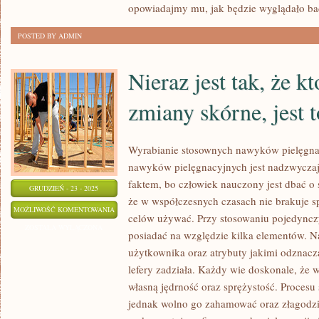
DOLEGLIWOŚĆ
opowiadajmy mu, jak będzie wyglądało ba
OCZYWISTYM
POSTED BY ADMIN
Nieraz jest tak, że k
zmiany skórne, jest t
Wyrabianie stosownych nawyków pielęgna
nawyków pielęgnacyjnych jest nadzwycza
faktem, bo człowiek nauczony jest dbać o 
GRUDZIEŃ - 23 - 2025
że w współczesnych czasach nie brakuje s
NIERAZ
MOŻLIWOŚĆ KOMENTOWANIA
celów używać. Przy stosowaniu pojedync
JEST
ZOSTAŁA WYŁĄCZONA
posiadać na względzie kilka elementów. Naj
TAK,
użytkownika oraz atrybuty jakimi odznacz
ŻE
lefery zadziała. Każdy wie doskonale, że 
KTOŚ
własną jędrność oraz sprężystość. Procesu 
MA
jednak wolno go zahamować oraz złagodzić
SZPECĄCE