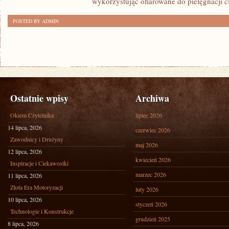
wykorzystując ofiarowane do pielęgnacji c
ZMIANY
POSTED BY ADMIN
SKÓRNE,
JEST
TO
Ostatnie wpisy
Archiwa
Okiem Czytelnika
lipiec 2026
14 lipca, 2026
czerwiec 2026
Zawodnicy i Drużyny
maj 2026
12 lipca, 2026
kwiecień 2026
Inspiracje i Ciekawostki
marzec 2026
11 lipca, 2026
Złota Era Motoryzacji
luty 2026
10 lipca, 2026
styczeń 2026
Technologie i Konstrukcje
grudzień 2025
8 lipca, 2026