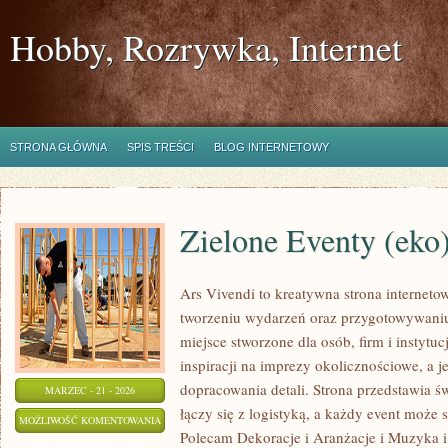
Hobby, Rozrywka, Internet
STRONA GŁÓWNA
SPIS TREŚCI
BLOG INTERNETOWY
Zielone Eventy (eko
Ars Vivendi to kreatywna strona internetow
tworzeniu wydarzeń oraz przygotowywani
miejsce stworzone dla osób, firm i instytuc
inspiracji na imprezy okolicznościowe, a 
dopracowania detali. Strona przedstawia 
MARZEC - 21 - 2026
łączy się z logistyką, a każdy event może
ZIELONE
MOŻLIWOŚĆ KOMENTOWANIA
Polecam Dekoracje i Aranżacje i Muzyka i
EVENTY
ZOSTAŁA WYŁĄCZONA