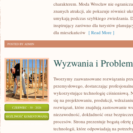
charakterem. Moda Wrocław nie ogranicza 
znanych atrakcji, ale pokazuje również ukry
umykają podczas szybkiego zwiedzania. D
inspirujący zarówno dla turystów planują
dla mieszkańców
[ Read More ]
POSTED BY ADMIN
Wyzwania i Problem
Tworzymy zaawansowane rozwiązania prze
przemysłowego, dostarczając profesjonaln
wykorzystujące technologię ciśnieniową. N
się na projektowaniu, produkcji, wdrażan
rozwiązań, które znajdują zastosowanie wsz
CZERWIEC - 30 - 2026
niezawodność, dokładność oraz bezpiec
WYZWANIA
MOŻLIWOŚĆ KOMENTOWANIA
procesów. Strona prezentuje bogatą ofertę
I
ZOSTAŁA WYŁĄCZONA
technologii, które odpowiadają na potrzeb
PROBLEMY