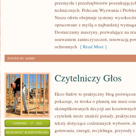
przemysłu i przedsiębiorstw poszukujący
BRANŻY
technicznych. Polecam Wyzwania i Proble
Nasza oferta obejmuje systemy wysokociśn
opracowane z myślą o najbardziej wymaga
Dostarczamy maszyny, pozwalające na rea
usuwaniem zanieczyszczeń, renowacją pow
ochronnych
[ Read More ]
POSTED BY ADMIN
Czytelniczy Głos
Ekos-Sułów to praktyczny blog poświęcon
pokazuje, że troska o planetę nie musi oz
skomplikowanych decyzji ani kosztownych
czytelnik może znaleźć porady, praktyczne
teksty dotyczące codziennych wyborów, d
CZERWIEC - 27 - 2026
gotowania, energii, recyklingu, przyrody
CZYTELNICZY
MOŻLIWOŚĆ KOMENTOWANIA