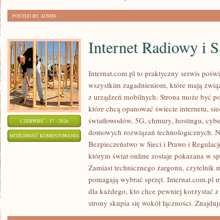
POSTED BY ADMIN
Internet Radiowy i S
Internat.com.pl to praktyczny serwis pośw
wszystkim zagadnieniom, które mają zwią
z urządzeń mobilnych. Strona może być 
które chcą opanować świecie internetu, s
światłowodów, 5G, chmury, hostingu, cyb
CZERWIEC - 17 - 2026
domowych rozwiązań technologicznych. No
INTERNET
MOŻLIWOŚĆ KOMENTOWANIA
Bezpieczeństwo w Sieci i Prawo i Regulacje
RADIOWY
ZOSTAŁA WYŁĄCZONA
którym świat online zostaje pokazana w s
I
Zamiast technicznego żargonu, czytelnik m
SATELITARNY
pomagają wybrać sprzęt. Internat.com.pl 
dla każdego, kto chce pewniej korzystać z
strony skupia się wokół łączności. Znajduj