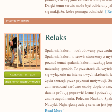
Dzięki temu serwis może być odbierany ja
się makijażu, które pomaga odnaleźć
[ Re
POSTED BY ADMIN
Relaks
Spalarnia kalorii – rozbudowany przewodn
Spalarnia kalorii to serwis stworzony z my
poznać temat spalania kalorii i szukają k
naturalny sposób. To przestrzeń dla czytel
się wyłącznie na internetowych skrótach, l
CZERWIEC - 18 - 2026
życia szerzej: przez pryzmat motywacji. S
RELAKS
MOŻLIWOŚĆ KOMENTOWANIA
zainteresować zarówno osoby dopiero zaczy
ZOSTAŁA WYŁĄCZONA
dawna próbują poprawić formę i potrzebuj
znane zagadnienia. Polecam Nauka o Spalan
Nawyki. Największą zaletą serwisu jest j
Read More ]