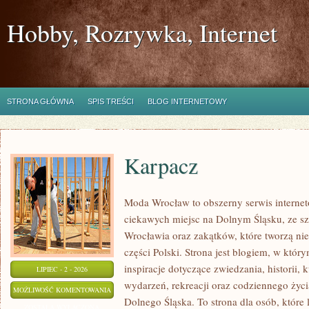
Hobby, Rozrywka, Internet
STRONA GŁÓWNA
SPIS TREŚCI
BLOG INTERNETOWY
Karpacz
Moda Wrocław to obszerny serwis intern
ciekawych miejsc na Dolnym Śląsku, ze 
Wrocławia oraz zakątków, które tworzą ni
części Polski. Strona jest blogiem, w któ
inspiracje dotyczące zwiedzania, historii, k
LIPIEC - 2 - 2026
wydarzeń, rekreacji oraz codziennego życi
KARPACZ
MOŻLIWOŚĆ KOMENTOWANIA
Dolnego Śląska. To strona dla osób, które 
ZOSTAŁA WYŁĄCZONA