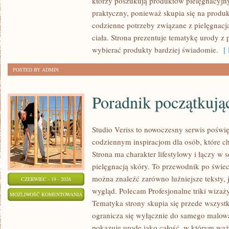
którzy poszukują produktów pielęgnacyjnyc
PORÓWNANIA
praktyczny, ponieważ skupia się na produ
codzienne potrzeby związane z pielęgnacj
ciała. Strona prezentuje tematykę urody z 
wybierać produkty bardziej świadomie.
[ 
POSTED BY ADMIN
Poradnik początkujące
Studio Veriss to nowoczesny serwis poświę
codziennym inspiracjom dla osób, które c
Strona ma charakter lifestylowy i łączy w 
pielęgnacją skóry. To przewodnik po świ
można znaleźć zarówno luźniejsze teksty,
CZERWIEC - 19 - 2026
wygląd. Polecam Profesjonalne triki wizaż
PORADNIK
MOŻLIWOŚĆ KOMENTOWANIA
Tematyka strony skupia się przede wszystk
POCZĄTKUJĄCEJ
ZOSTAŁA WYŁĄCZONA
ogranicza się wyłącznie do samego malowa
STYLISTKI
pokazuje urodę jako całość, w którym waż