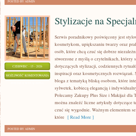
POSTED BY ADMIN
Stylizacje na Specja
Serwis poradnikowy poświęcony jest stylo
kosmetykom, upiększaniu twarzy oraz p
osób, które chcą czuć się dobrze niezależn
stworzone z myślą o czytelnikach, którzy 
dotyczących stylizacji, codziennych rytuał
CZERWIEC - 15 - 2026
inspiracji oraz kosmetycznych rozwiązań. S
STYLIZACJE
MOŻLIWOŚĆ KOMENTOWANIA
bloga z tematyką bliską osobom, które inte
NA
ZOSTAŁA WYŁĄCZONA
sylwetek, kobiecą elegancją i indywidual
SPECJALNE
Polecamy Zakupy Plus Size i Makijaż dla T
OKAZJE
można znaleźć liczne artykuły dotyczące t
czuć się wygodnie. Ważnym elementem serw
które
[ Read More ]
POSTED BY ADMIN