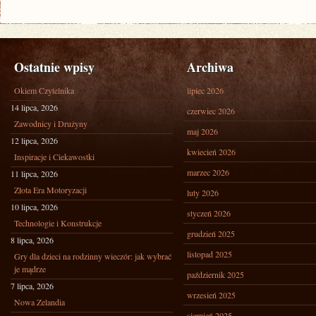
Ostatnie wpisy
Archiwa
Okiem Czytelnika
lipiec 2026
14 lipca, 2026
czerwiec 2026
Zawodnicy i Drużyny
maj 2026
12 lipca, 2026
kwiecień 2026
Inspiracje i Ciekawostki
marzec 2026
11 lipca, 2026
Złota Era Motoryzacji
luty 2026
10 lipca, 2026
styczeń 2026
Technologie i Konstrukcje
grudzień 2025
8 lipca, 2026
listopad 2025
Gry dla dzieci na rodzinny wieczór: jak wybrać
je mądrze
październik 2025
7 lipca, 2026
wrzesień 2025
Nowa Zelandia
sierpień 2025