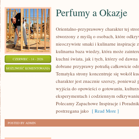
Perfumy a Okazje
Orientalno-przyprawowy charakter tej stron
stworzony z myślą o osobach, które odkry
nieoczywiste smaki i kulinarne inspiracje 
kulinarna baza wiedzy, która może zainte
kuchni świata, jak i tych, którzy od dawn
CZERWIEC - 14 - 2026
dobrane przyprawy potrafią całkowicie odm
PERFUMY
MOŻLIWOŚĆ KOMENTOWANIA
Tematyka strony koncentruje się wokół kuc
A
ZOSTAŁA WYŁĄCZONA
charakter jest znacznie szerszy, ponieważ
OKAZJE
wyjścia do opowieści o gotowaniu, kulturz
eksperymentach i codziennym odkrywani
Polecamy Zapachowe Inspiracje i Poradnik
postrzegana jako
[ Read More ]
POSTED BY ADMIN