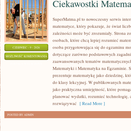
Ciekawostki Matema
SuperMatma.pl to nowoczesny serwis inte
matematyce, który pokazuje, że świat licz
zależności może być zrozumiały. Strona zo
osobach, które chcą lepiej rozumieć mate
osoba przygotowująca się do egzaminu mo
CZERWIEC - 9 - 2026
dotyczące zarówno podstawowych zagadnień
CIEKAWOSTKI
MOŻLIWOŚĆ KOMENTOWANIA
zaawansowanych tematów matematycznych
MATEMATYCZNE
ZOSTAŁA WYŁĄCZONA
Matematyki i Matematyka na Egzaminie. S
prezentuje matematykę jako dziedzinę, któ
do klasy lekcyjnej. W publikowanych mate
jako praktyczna umiejętność, które pomag
planować wydatki, rozumieć technologię, 
rozwiązywać
[ Read More ]
POSTED BY ADMIN