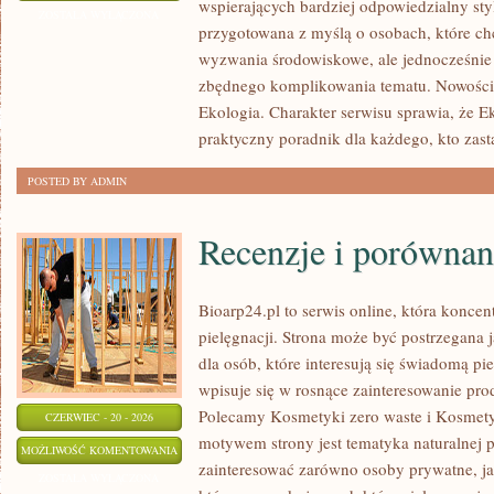
wspierających bardziej odpowiedzialny styl
GŁOS
ZOSTAŁA WYŁĄCZONA
przygotowana z myślą o osobach, które ch
wyzwania środowiskowe, ale jednocześnie 
zbędnego komplikowania tematu. Nowości
Ekologia. Charakter serwisu sprawia, że 
praktyczny poradnik dla każdego, kto zast
POSTED BY ADMIN
Recenzje i porównan
Bioarp24.pl to serwis online, która koncent
pielęgnacji. Strona może być postrzegana
dla osób, które interesują się świadomą pie
wpisuje się w rosnące zainteresowanie pr
Polecamy Kosmetyki zero waste i Kosmet
CZERWIEC - 20 - 2026
motywem strony jest tematyka naturalnej p
RECENZJE
MOŻLIWOŚĆ KOMENTOWANIA
zainteresować zarówno osoby prywatne, ja
I
ZOSTAŁA WYŁĄCZONA