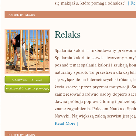
się makijażu, które pomaga odnaleźć
[ Re
POSTED BY ADMIN
Relaks
Spalarnia kalorii – rozbudowany przewodn
Spalarnia kalorii to serwis stworzony z my
poznać temat spalania kalorii i szukają k
naturalny sposób. To przestrzeń dla czytel
się wyłącznie na internetowych skrótach, l
CZERWIEC - 18 - 2026
życia szerzej: przez pryzmat motywacji. S
RELAKS
MOŻLIWOŚĆ KOMENTOWANIA
zainteresować zarówno osoby dopiero zaczy
ZOSTAŁA WYŁĄCZONA
dawna próbują poprawić formę i potrzebuj
znane zagadnienia. Polecam Nauka o Spalan
Nawyki. Największą zaletą serwisu jest j
Read More ]
POSTED BY ADMIN