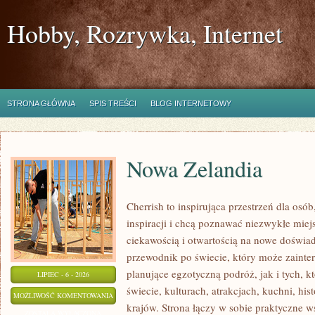
Hobby, Rozrywka, Internet
STRONA GŁÓWNA
SPIS TREŚCI
BLOG INTERNETOWY
Nowa Zelandia
Cherrish to inspirująca przestrzeń dla osó
inspiracji i chcą poznawać niezwykłe miej
ciekawością i otwartością na nowe doświad
przewodnik po świecie, który może zaint
planujące egzotyczną podróż, jak i tych, k
LIPIEC - 6 - 2026
świecie, kulturach, atrakcjach, kuchni, his
NOWA
MOŻLIWOŚĆ KOMENTOWANIA
krajów. Strona łączy w sobie praktyczne 
ZELANDIA
ZOSTAŁA WYŁĄCZONA