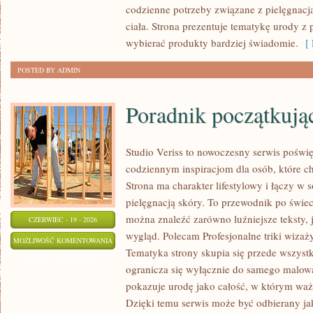
codzienne potrzeby związane z pielęgnacj
ciała. Strona prezentuje tematykę urody z 
wybierać produkty bardziej świadomie.
[ 
POSTED BY ADMIN
Poradnik początkujące
Studio Veriss to nowoczesny serwis poświę
codziennym inspiracjom dla osób, które c
Strona ma charakter lifestylowy i łączy w 
pielęgnacją skóry. To przewodnik po świ
można znaleźć zarówno luźniejsze teksty,
CZERWIEC - 19 - 2026
wygląd. Polecam Profesjonalne triki wizaż
PORADNIK
MOŻLIWOŚĆ KOMENTOWANIA
Tematyka strony skupia się przede wszystk
POCZĄTKUJĄCEJ
ZOSTAŁA WYŁĄCZONA
ogranicza się wyłącznie do samego malowa
STYLISTKI
pokazuje urodę jako całość, w którym waż
Dzięki temu serwis może być odbierany ja