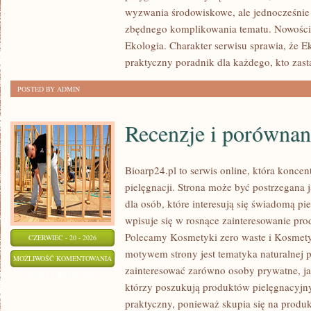
wyzwania środowiskowe, ale jednocześnie 
zbędnego komplikowania tematu. Nowości
Ekologia. Charakter serwisu sprawia, że 
praktyczny poradnik dla każdego, kto zast
POSTED BY ADMIN
Recenzje i porównan
Bioarp24.pl to serwis online, która koncent
pielęgnacji. Strona może być postrzegana
dla osób, które interesują się świadomą pie
wpisuje się w rosnące zainteresowanie pr
Polecamy Kosmetyki zero waste i Kosmet
CZERWIEC - 20 - 2026
motywem strony jest tematyka naturalnej p
RECENZJE
MOŻLIWOŚĆ KOMENTOWANIA
zainteresować zarówno osoby prywatne, ja
I
ZOSTAŁA WYŁĄCZONA
którzy poszukują produktów pielęgnacyjnyc
PORÓWNANIA
praktyczny, ponieważ skupia się na produ