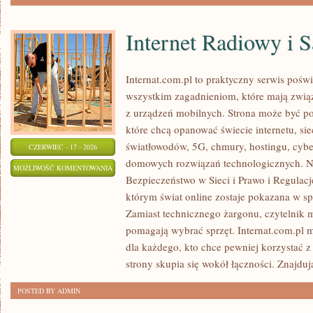
Internet Radiowy i S
Internat.com.pl to praktyczny serwis pośw
wszystkim zagadnieniom, które mają zwią
z urządzeń mobilnych. Strona może być 
które chcą opanować świecie internetu, s
światłowodów, 5G, chmury, hostingu, cyb
CZERWIEC - 17 - 2026
domowych rozwiązań technologicznych. No
INTERNET
MOŻLIWOŚĆ KOMENTOWANIA
Bezpieczeństwo w Sieci i Prawo i Regulacje
RADIOWY
ZOSTAŁA WYŁĄCZONA
którym świat online zostaje pokazana w s
I
Zamiast technicznego żargonu, czytelnik m
SATELITARNY
pomagają wybrać sprzęt. Internat.com.pl 
dla każdego, kto chce pewniej korzystać z
strony skupia się wokół łączności. Znajduj
POSTED BY ADMIN