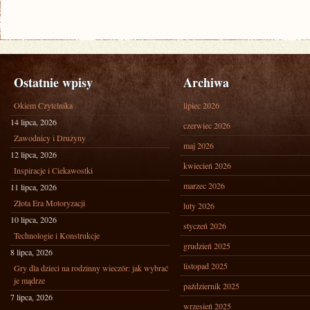
Ostatnie wpisy
Archiwa
Okiem Czytelnika
lipiec 2026
14 lipca, 2026
czerwiec 2026
Zawodnicy i Drużyny
maj 2026
12 lipca, 2026
kwiecień 2026
Inspiracje i Ciekawostki
marzec 2026
11 lipca, 2026
Złota Era Motoryzacji
luty 2026
10 lipca, 2026
styczeń 2026
Technologie i Konstrukcje
grudzień 2025
8 lipca, 2026
listopad 2025
Gry dla dzieci na rodzinny wieczór: jak wybrać
je mądrze
październik 2025
7 lipca, 2026
wrzesień 2025