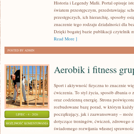
Historia i Legendy Mafii. Portal opisuje is
światem przestępczym, przedstawiając sc
przestępczych, ich hierarchię, sposoby osi
znaczenie tego rodzaju działalności dla b
Dzięki bogatej bazie publikacji czytelni
Read More ]
POSTED BY ADMIN
Aerobik i fitness gr
Sport i aktywność fizyczna to znacznie wię
ćwiczenia. To styl życia, sposób dbania o
oraz codzienną energię. Strona poświęcona
rozbudowane bazę porad, w którym każdy
początkujący, jak i zaawansowany – może 
LIPIEC - 4 - 2026
dotyczące treningów, ćwiczeń, zdrowego st
AEROBIK
MOŻLIWOŚĆ KOMENTOWANIA
świadomego rozwijania własnej sprawności
I
ZOSTAŁA WYŁĄCZONA