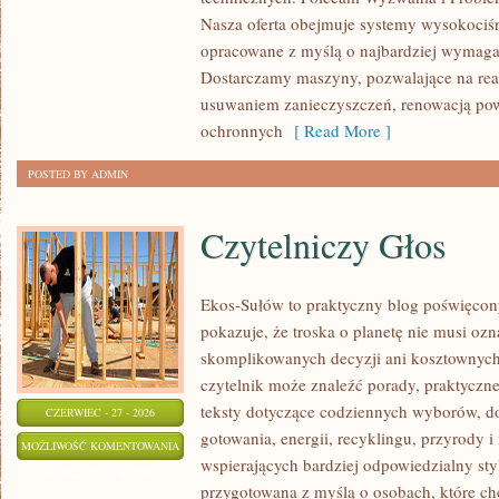
Nasza oferta obejmuje systemy wysokociśn
opracowane z myślą o najbardziej wymaga
Dostarczamy maszyny, pozwalające na rea
usuwaniem zanieczyszczeń, renowacją pow
ochronnych
[ Read More ]
POSTED BY ADMIN
Czytelniczy Głos
Ekos-Sułów to praktyczny blog poświęcon
pokazuje, że troska o planetę nie musi oz
skomplikowanych decyzji ani kosztownych
czytelnik może znaleźć porady, praktyczne
teksty dotyczące codziennych wyborów, d
CZERWIEC - 27 - 2026
gotowania, energii, recyklingu, przyrody
CZYTELNICZY
MOŻLIWOŚĆ KOMENTOWANIA
wspierających bardziej odpowiedzialny styl
GŁOS
ZOSTAŁA WYŁĄCZONA
przygotowana z myślą o osobach, które ch