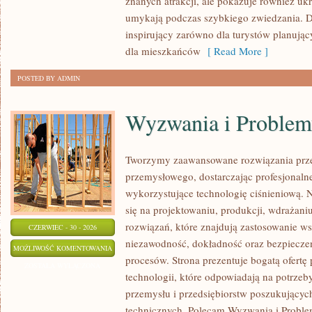
znanych atrakcji, ale pokazuje również ukry
umykają podczas szybkiego zwiedzania. D
inspirujący zarówno dla turystów planują
dla mieszkańców
[ Read More ]
POSTED BY ADMIN
Wyzwania i Problem
Tworzymy zaawansowane rozwiązania prze
przemysłowego, dostarczając profesjonaln
wykorzystujące technologię ciśnieniową. N
się na projektowaniu, produkcji, wdrażan
rozwiązań, które znajdują zastosowanie wsz
CZERWIEC - 30 - 2026
niezawodność, dokładność oraz bezpiec
WYZWANIA
MOŻLIWOŚĆ KOMENTOWANIA
procesów. Strona prezentuje bogatą ofertę
I
ZOSTAŁA WYŁĄCZONA
technologii, które odpowiadają na potrzeb
PROBLEMY
przemysłu i przedsiębiorstw poszukujący
BRANŻY
technicznych. Polecam Wyzwania i Proble