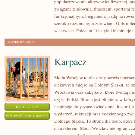
popularyzowaniu aktywności fizycznej, pr
FITNESS
związane z siłownią, fitnessem, sportami r
GRUPOWY
funkcjonalnym, bieganiem, jazdą na rowerz
szeroko rozumianym zdrowiem. Opis opier
w serwisie. Polecam Lifestyle i inspiracje i
POSTED BY ADMIN
Karpacz
Moda Wrocław to obszerny serwis intern
ciekawych miejsc na Dolnym Śląsku, ze 
Wrocławia oraz zakątków, które tworzą ni
części Polski. Strona jest blogiem, w któ
inspiracje dotyczące zwiedzania, historii, k
LIPIEC - 2 - 2026
wydarzeń, rekreacji oraz codziennego życi
KARPACZ
MOŻLIWOŚĆ KOMENTOWANIA
Dolnego Śląska. To strona dla osób, które 
ZOSTAŁA WYŁĄCZONA
charakterem. Moda Wrocław nie ogranicza 