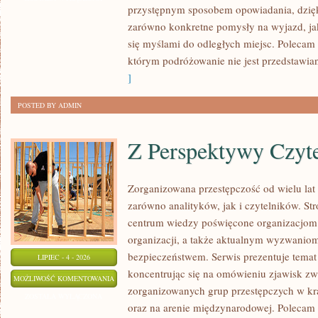
przystępnym sposobem opowiadania, dzię
zarówno konkretne pomysły na wyjazd, jak
się myślami do odległych miejsc. Polecam 
którym podróżowanie nie jest przedstawia
]
POSTED BY ADMIN
Z Perspektywy Czyte
Zorganizowana przestępczość od wielu lat
zarówno analityków, jak i czytelników. S
centrum wiedzy poświęcone organizacjom p
organizacji, a także aktualnym wyzwanio
bezpieczeństwem. Serwis prezentuje temat
LIPIEC - 4 - 2026
koncentrując się na omówieniu zjawisk zw
Z
MOŻLIWOŚĆ KOMENTOWANIA
zorganizowanych grup przestępczych w kr
PERSPEKTYWY
ZOSTAŁA WYŁĄCZONA
oraz na arenie międzynarodowej. Polecam 
CZYTELNIKA