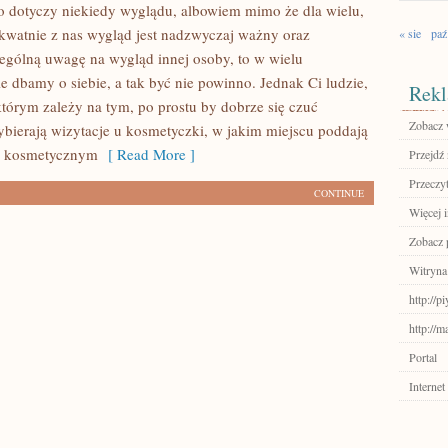
 dotyczy niekiedy wyglądu, albowiem mimo że dla wielu,
kwatnie z nas wygląd jest nadzwyczaj ważny oraz
« sie
paź
gólną uwagę na wygląd innej osoby, to w wielu
e dbamy o siebie, a tak być nie powinno. Jednak Ci ludzie,
Rekl
którym zależy na tym, po prostu by dobrze się czuć
Zobacz w
ybierają wizytacje u kosmetyczki, w jakim miejscu poddają
m kosmetycznym
[ Read More ]
Przejdź 
Przeczyt
CONTINUE
Więcej 
Zobacz p
Witryna
http://p
http://m
Portal
Internet