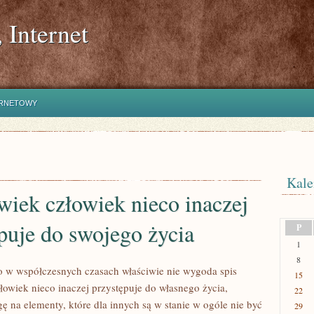
 Internet
ERNETOWY
Kale
wiek człowiek nieco inaczej
puje do swojego życia
P
1
8
 w współczesnych czasach właściwie nie wygoda spis
15
łowiek nieco inaczej przystępuje do własnego życia,
22
ę na elementy, które dla innych są w stanie w ogóle nie być
29