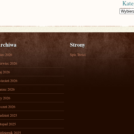
Kate
Kategorie
rchiwa
Strony
piec 2026
Spis Treści
erwiec 2026
j 2026
iecień 2026
rzec 2026
ty 2026
yczeń 2026
udzień 2025
stopad 2025
ździernik 2025