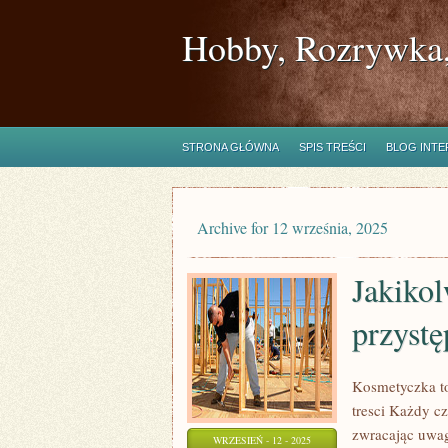
Hobby, Rozrywka,
STRONA GŁÓWNA
SPIS TREŚCI
BLOG INT
Archive for 12 września, 2025
Jakikol
przystę
Kosmetyczka to
tresci Każdy cz
zwracając uwag
WRZESIEŃ - 12 - 2025