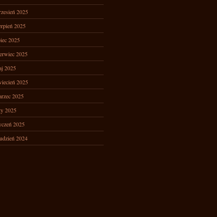
zesień 2025
erpień 2025
piec 2025
erwiec 2025
j 2025
iecień 2025
rzec 2025
ty 2025
yczeń 2025
udzień 2024