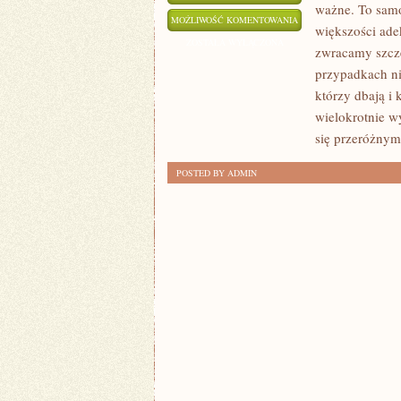
ważne. To samo
JAKIKOLWIEK
MOŻLIWOŚĆ KOMENTOWANIA
większości ade
CZŁOWIEK
ZOSTAŁA WYŁĄCZONA
zwracamy szcze
NIECO
przypadkach ni
INACZEJ
którzy dbają i 
PRZYSTĘPUJE
wielokrotnie w
DO
się przeróżny
SWOJEGO
POSTED BY ADMIN
ŻYCIA