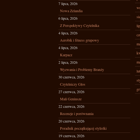
7 lipca, 2026
wr
Nowa Zelandia
si
6 lipca, 2026
Z Perspektywy Czytelnika
li
4 lipca, 2026
cz
Aerobik i fitness grupowy
ma
4 lipca, 2026
kw
Karpacz
ma
2 lipca, 2026
Wyzwania i Problemy Branży
lu
30 czerwca, 2026
st
Czytelniczy Głos
gr
27 czerwca, 2026
Mali Geniusze
22 czerwca, 2026
Recenzje i porównania
20 czerwca, 2026
Poradnik początkującej stylistki
19 czerwca, 2026