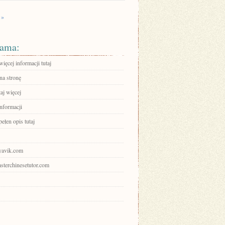
 »
ama:
ięcej informacji tutaj
na stronę
aj więcej
informacji
ełen opis tutaj
iyavik.com
asterchinesetutor.com