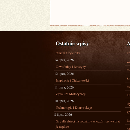
Ostatnie wpisy
A
Okiem Czytelnika
li
14 lipca, 2026
cz
Zawodnicy i Drużyny
ma
12 lipca, 2026
kw
Inspiracje i Ciekawostki
ma
11 lipca, 2026
Złota Era Motoryzacji
lu
10 lipca, 2026
st
Technologie i Konstrukcje
gr
8 lipca, 2026
li
Gry dla dzieci na rodzinny wieczór: jak wybrać
je mądrze
pa