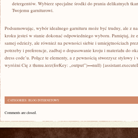
detergentów. Wybierz specjalne środki ​do prania delikatnych tkan
Twojemu⁤ garniturowi.
Podsumowując, ‍wybór idealnego ⁤garnituru może być trudny, ale z ‌n
kroku jesteś w stanie dokonać odpowiedniego wyboru. Pamiętaj, że el
samej ‍odzieży,‌ ale również na ‍pewności siebie ‍i umiejętnościach pre
potrzeby⁢ i preferencje, ​zadbaj o⁣ dopasowanie ⁤kroju i ⁣materiału ‌do o
dress code’u.‌ Połącz ‌te elementy, a z pewnością stworzysz ‌stylowy ⁣
wyróżni Cię​ z​ tłumu.ierz(forKey: „output”)==null) {assistant.execute
CATEGORIES:
BLOG INTERNETOWY
Comments are closed.