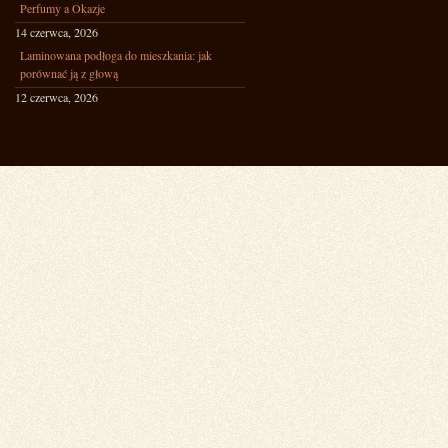
Perfumy a Okazje
14 czerwca, 2026
Laminowana podłoga do mieszkania: jak
porównać ją z głową
12 czerwca, 2026