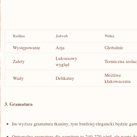
Roślina
Jedwab
Wełna
Występowanie
Azja
Globalnie
Luksusowy
Zalety
Termiczna izolac
wygląd
Możliwe
Wady
Delikatny
kłakowacenia
3. Gramatura
Im wyższa gramatura‍ tkaniny, tym​ bardziej elegancki będzie garn
Optymalna gramatura dla garnituru‌ to⁣ 240-270 g/m², ⁤ale⁣ warto do