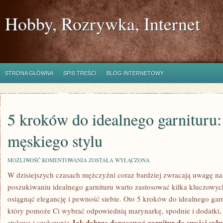
Hobby, Rozrywka, Internet
STRONA GŁÓWNA
SPIS TREŚCI
BLOG INTERNETOWY
5 kroków do idealnego garnituru:
męskiego stylu
5
MOŻLIWOŚĆ KOMENTOWANIA
ZOSTAŁA WYŁĄCZONA
KROKÓW
W dzisiejszych czasach mężczyźni ⁤coraz bardziej zwracają uwagę na 
DO
IDEALNEGO
poszukiwaniu ‌idealnego garnituru warto​ zastosować kilka kluczowyc
GARNITURU:
PORADNIK
osiągnąć elegancję i pewność siebie. Oto 5 kroków do idealnego garn
MĘSKIEGO
który ⁣pomoże Ci ​wybrać odpowiednią marynarkę, spodnie i‍ dodatki,
STYLU
Jak dobrze dopasować garnitur do swojej sylw
stylowo i szykownie.