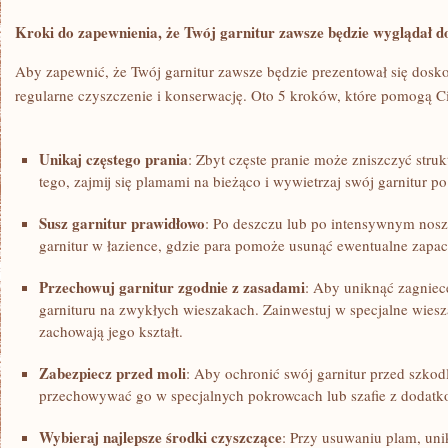
Kroki do zapewnienia, że Twój garnitur ​zawsze ‍będzie wyglądał d
Aby zapewnić, że Twój⁣ garnitur zawsze będzie⁤ prezentował się dosk
regularne czyszczenie i konserwację. Oto ⁢5 kroków, które pomogą Ci 
Unikaj częstego prania
:⁢ Zbyt częste pranie może⁢ zniszczyć stru
tego, ‌zajmij się plamami na bieżąco⁢ i wywietrzaj swój garnitur 
Susz garnitur‌ prawidłowo
: Po deszczu lub po ⁣intensywnym ⁢nosz
⁢garnitur w łazience, gdzie para pomoże usunąć ewentualne ⁢zapac
Przechowuj garnitur zgodnie z ⁢zasadami
: Aby uniknąć zagniece
garnituru⁤ na zwykłych ⁤wieszakach. Zainwestuj w ⁣specjalne wiesz
zachowają jego kształt.
Zabezpiecz przed​ moli
: ⁢Aby ochronić ⁢swój garnitur przed szko
przechowywać go ‍w specjalnych pokrowcach lub⁣ szafie⁣ z doda
Wybieraj najlepsze środki czyszczące
: ‌Przy ⁣usuwaniu ⁢plam, un