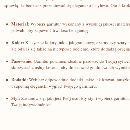
sprawią, że będziesz prezentować⁣ się elegancko ⁣i stylowo.⁢ Oto 5 kr
Materiał:
Wybierz‍ garnitur wykonany z⁤ wysokiej‌ jakości materia
jedwab,​ aby zapewnić trwałość i elegancję.
Kolor:
Klasyczne kolory, takie jak granatowy, czarny czy szar
ale ‍odważ się ‌także na nietypowe odcienie, które dodadzą orygina
Pasowanie:
Garnitur powinien idealnie pasować ​do Twojej ⁤sylwet
skorzystać z usług krawca, aby dopasować go do swoich wymiar
Dodatki:
Wybierz odpowiednie ⁤dodatki, takie jak krawat,​ muszka
​uzupełnią‍ elegancki wygląd Twojego garnituru.
Styl:
Zastanów się,‌ jaki jest Twój ⁤osobisty ⁤styl ⁤i wybierz garnitur,
Twoją indywidualność.