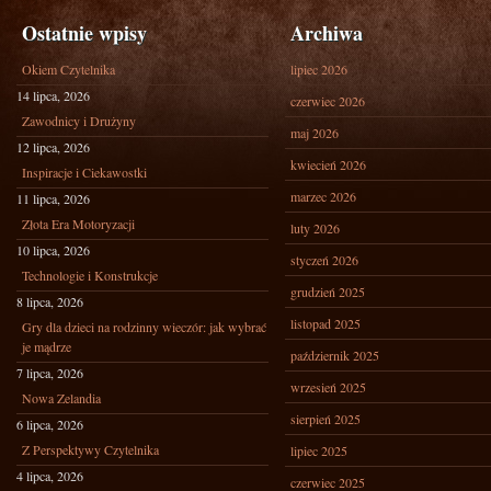
Ostatnie wpisy
Archiwa
Okiem Czytelnika
lipiec 2026
14 lipca, 2026
czerwiec 2026
Zawodnicy i Drużyny
maj 2026
12 lipca, 2026
kwiecień 2026
Inspiracje i Ciekawostki
marzec 2026
11 lipca, 2026
Złota Era Motoryzacji
luty 2026
10 lipca, 2026
styczeń 2026
Technologie i Konstrukcje
grudzień 2025
8 lipca, 2026
listopad 2025
Gry dla dzieci na rodzinny wieczór: jak wybrać
je mądrze
październik 2025
7 lipca, 2026
wrzesień 2025
Nowa Zelandia
sierpień 2025
6 lipca, 2026
Z Perspektywy Czytelnika
lipiec 2025
4 lipca, 2026
czerwiec 2025