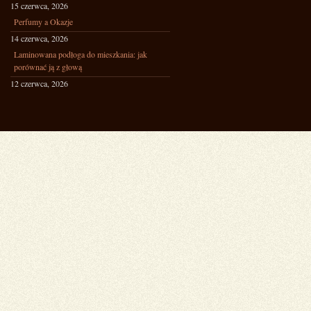
15 czerwca, 2026
Perfumy a Okazje
14 czerwca, 2026
Laminowana podłoga do mieszkania: jak
porównać ją z głową
12 czerwca, 2026