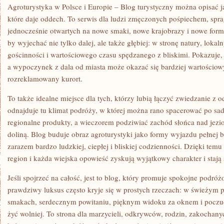
Agroturystyka w Polsce i Europie – Blog turystyczny można opisać j
które daje oddech. To serwis dla ludzi zmęczonych pośpiechem, spra
jednocześnie otwartych na nowe smaki, nowe krajobrazy i nowe for
by wyjechać nie tylko dalej, ale także głębiej: w stronę natury, loka
gościnności i wartościowego czasu spędzanego z bliskimi. Pokazuje
a wypoczynek z dala od miasta może okazać się bardziej wartościowy
rozreklamowany kurort.
To także idealne miejsce dla tych, którzy lubią łączyć zwiedzanie z
odnajduje tu klimat podróży, w której można rano spacerować po sa
regionalne produkty, a wieczorem podziwiać zachód słońca nad jezi
doliną. Blog buduje obraz agroturystyki jako formy wyjazdu pełnej b
zarazem bardzo ludzkiej, ciepłej i bliskiej codzienności. Dzięki te
region i każda wiejska opowieść zyskują wyjątkowy charakter i stają 
Jeśli spojrzeć na całość, jest to blog, który promuje spokojne podróż
prawdziwy luksus często kryje się w prostych rzeczach: w świeżym p
smakach, serdecznym powitaniu, pięknym widoku za oknem i poczuc
żyć wolniej. To strona dla marzycieli, odkrywców, rodzin, zakochany