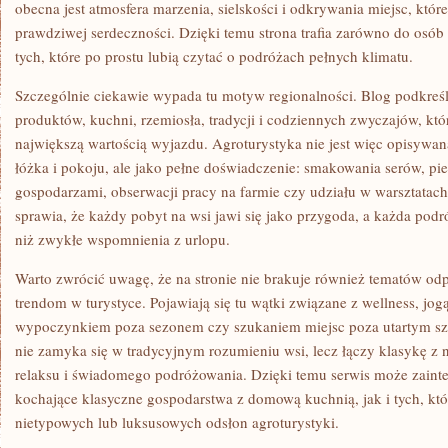
obecna jest atmosfera marzenia, sielskości i odkrywania miejsc, któ
prawdziwej serdeczności. Dzięki temu strona trafia zarówno do osób 
tych, które po prostu lubią czytać o podróżach pełnych klimatu.
Szczególnie ciekawie wypada tu motyw regionalności. Blog podkreśl
produktów, kuchni, rzemiosła, tradycji i codziennych zwyczajów, które
największą wartością wyjazdu. Agroturystyka nie jest więc opisywa
łóżka i pokoju, ale jako pełne doświadczenie: smakowania serów, p
gospodarzami, obserwacji pracy na farmie czy udziału w warsztatach.
sprawia, że każdy pobyt na wsi jawi się jako przygoda, a każda pod
niż zwykłe wspomnienia z urlopu.
Warto zwrócić uwagę, że na stronie nie brakuje również tematów 
trendom w turystyce. Pojawiają się tu wątki związane z wellness, jog
wypoczynkiem poza sezonem czy szukaniem miejsc poza utartym szl
nie zamyka się w tradycyjnym rozumieniu wsi, lecz łączy klasykę 
relaksu i świadomego podróżowania. Dzięki temu serwis może zain
kochające klasyczne gospodarstwa z domową kuchnią, jak i tych, któ
nietypowych lub luksusowych odsłon agroturystyki.