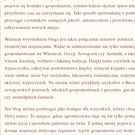
pojawia się kontakt z gospodarzem, zamiast hałasu słychać śpiew pt
przychodzi czas na zatrzymanie się. Taki sposób opowiadania o podr
przyciąga czytelników ceniących jakość, autentyczność i prawdziwe
odkrywaniem nowych miejsc.
Ważnym wyróżnikiem bloga jest także połączenie tematów polskich z
światowymi inspiracjami. Widać tu zainteresowanie nie tylko rodzimy
gospodarstwami we Włoszech, Grecji, Szwajcarii czy Australii, a ta
winem, kuchnią, wellness i lokalną tradycją. Dzięki temu czytelnik
wypoczynku, odkrywać podobieństwa między różnymi krajami i zau
wiele odsłon: może być rustykalna, luksusowa, romantyczna, rodzinn
aktywny wypoczynek. Na stronie widać przykłady artykułów o Bies
szwajcarskich jeziorach, włoskich gospodarstwach z pecorino, greck
czy australijskich farmach.
Ten blog można postrzegać jako kompas dla wszystkich, którzy chcą
bliżej natury. To miejsce, gdzie agroturystyka staje się nie tylko pom
stylem życia i sposobem patrzenia na świat. Z jednej strony pojawia s
dostaje inspiracje dotyczące regionów, typów gospodarstw czy form