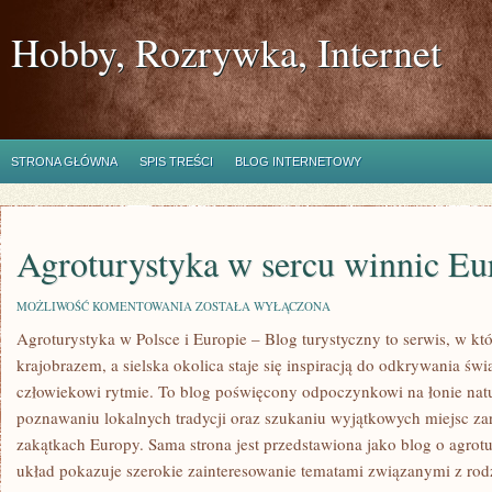
Hobby, Rozrywka, Internet
STRONA GŁÓWNA
SPIS TREŚCI
BLOG INTERNETOWY
Agroturystyka w sercu winnic Eu
AGROTURYSTYKA
MOŻLIWOŚĆ KOMENTOWANIA
ZOSTAŁA WYŁĄCZONA
W
Agroturystyka w Polsce i Europie – Blog turystyczny to serwis, w kt
SERCU
WINNIC
krajobrazem, a sielska okolica staje się inspiracją do odkrywania św
EUROPY
człowiekowi rytmie. To blog poświęcony odpoczynkowi na łonie nat
poznawaniu lokalnych tradycji oraz szukaniu wyjątkowych miejsc za
zakątkach Europy. Sama strona jest przedstawiona jako blog o agrotur
układ pokazuje szerokie zainteresowanie tematami związanymi z r