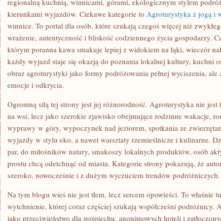
regionalną kuchnią, winnicami, górami, ekologicznym stylem podró
kierunkami wyjazdów. Ciekawe kategorie to
Agroturystyka z jogą i 
winnice. To portal dla osób, które szukają czegoś więcej niż zwykłego
wrażenie, autentyczność i bliskość codziennego życia gospodarzy. Czy
którym poranna kawa smakuje lepiej z widokiem na łąki, wieczór nab
każdy wyjazd staje się okazją do poznania lokalnej kultury, kuchni 
obraz agroturystyki jako formy podróżowania pełnej wyciszenia, ale 
emocje i odkrycia.
Ogromną siłą tej strony jest jej różnorodność. Agroturystyka nie jest
na wsi, lecz jako szerokie zjawisko obejmujące rodzinne wakacje, r
wyprawy w góry, wypoczynek nad jeziorem, spotkania ze zwierzętam
wyjazdy w stylu eko, a nawet warsztaty rzemieślnicze i kulinarne. 
par, do miłośników natury, smakoszy lokalnych produktów, osób akt
prostu chcą odetchnąć od miasta. Kategorie strony pokazują, że auto
szeroko, nowocześnie i z dużym wyczuciem trendów podróżniczych.
Na tym blogu wieś nie jest tłem, lecz sercem opowieści. To właśnie 
wytchnienie, której coraz częściej szukają współcześni podróżnicy. 
jako przeciwieństwo dla pośpiechu, anonimowych hoteli i zatłoczony