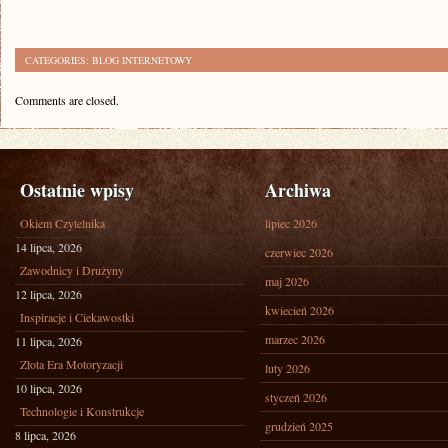
CATEGORIES:
BLOG INTERNETOWY
Comments are closed.
Ostatnie wpisy
Archiwa
Okiem Czytelnika
lipiec 2026
14 lipca, 2026
czerwiec 2026
Zawodnicy i Drużyny
maj 2026
12 lipca, 2026
kwiecień 2026
Inspiracje i Ciekawostki
marzec 2026
11 lipca, 2026
Złota Era Motoryzacji
luty 2026
10 lipca, 2026
styczeń 2026
Technologie i Konstrukcje
grudzień 2025
8 lipca, 2026