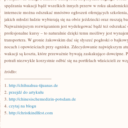
spędzania wakacji bądź wszelkich innych przerw w roku akademicki
internecie można odszukać mnóstwo ogłoszeń oferujących szkolenia,
jakich młodzi ludzie wybierają się na obóz jeździecki oraz ruszają b
Najważniejszym rozwiązaniem jest wydelegować bądź też odszukać 
profesjonalne kursy – to naturalnie dzięki temu możliwy jest wynaj
transportera. W gronie żakowskim dać się słyszeć pogłoski o bajko
nocach i opowieściach przy ognisku. Zdecydowanie największym at
wakacji są koszta, które przeważnie bywają zaskakująco dowcipne. 
potrafi niezwykle korzystnie odbić się na portfelach właścicieli ze wz
źródło:
———————————
1.
http://chihuahua-tijuanas.de
2.
przejdź do artykułu
3.
http://chinesischemedizin-potsdam.de
4.
czytaj na blogu
5.
http://christkindlfest.com