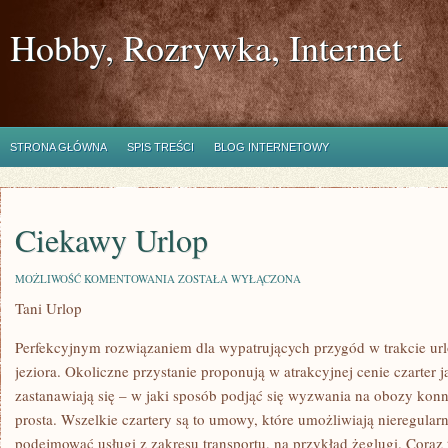
Hobby, Rozrywka, Internet
STRONA GŁÓWNA
SPIS TREŚCI
BLOG INTERNETOWY
Ciekawy Urlop
CIEKAWY
MOŻLIWOŚĆ KOMENTOWANIA
ZOSTAŁA WYŁĄCZONA
URLOP
Tani Urlop
Perfekcyjnym rozwiązaniem dla wypatrujących przygód w trakcie url
jeziora. Okoliczne przystanie proponują w atrakcyjnej cenie czarter j
zastanawiają się – w jaki sposób podjąć się wyzwania na obozy konn
prosta. Wszelkie czartery są to umowy, które umożliwiają nieregular
podejmować usługi z zakresu transportu, na przykład żeglugi. Coraz t