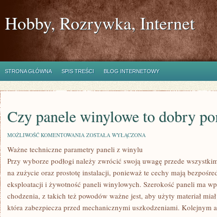
Hobby, Rozrywka, Internet
STRONA GŁÓWNA
SPIS TREŚCI
BLOG INTERNETOWY
Czy panele winylowe to dobry po
CZY
MOŻLIWOŚĆ KOMENTOWANIA
ZOSTAŁA WYŁĄCZONA
PANELE
Ważne techniczne parametry paneli z winylu
WINYLOWE
TO
Przy wyborze podłogi należy zwrócić swoją uwagę przede wszystki
DOBRY
POMYSŁ
na zużycie oraz prostotę instalacji, ponieważ te cechy mają bezpoś
NA
eksploatacji i żywotność paneli winylowych. Szerokość paneli ma wp
PODŁOGI
chodzenia, z takich też powodów ważne jest, aby użyty materiał mia
która zabezpiecza przed mechanicznymi uszkodzeniami. Kolejnym a