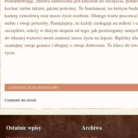
Podsumowując, zdrowa ⁤samoocena ​jest‌ kluczem ‍do szczęścia, poni
kochać siebie takimi, jakimi jesteśmy. To fundament, na którym ⁤buduj
karierę zawodową oraz nasze ⁤życie osobiste. Dlatego warto‍ pracować
⁢siebie i swoje potrzeby. Pamiętajmy, że każdy zasługuje na miłość⁢ i 
szczęśliwi, zależy w dużym stopniu od‍ tego, jak postrzegamy samych
do własnej wartości może zmienić nasze życie‍ na lepsze. Bądźmy dla⁣ 
szanujmy swoje⁤ granice i dbajmy o swoje dobrostan. To klucz do trwa
życia.
CATEGORIES:
BLOG INTERNETOWY
Comments are closed.
Ostatnie wpisy
Archiwa
Okiem Czytelnika
lipiec 2026