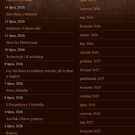
14 lipca, 2026
czerwiec 2026
Zawodnicy i Drużyny
maj 2026
12 lipca, 2026
kwiecień 2026
Inspiracje i Ciekawostki
marzec 2026
11 lipca, 2026
Złota Era Motoryzacji
luty 2026
10 lipca, 2026
styczeń 2026
Technologie i Konstrukcje
grudzień 2025
8 lipca, 2026
listopad 2025
Gry dla dzieci na rodzinny wieczór: jak wybrać
je mądrze
październik 2025
7 lipca, 2026
wrzesień 2025
Nowa Zelandia
sierpień 2025
6 lipca, 2026
Z Perspektywy Czytelnika
lipiec 2025
4 lipca, 2026
czerwiec 2025
Aerobik i fitness grupowy
maj 2025
4 lipca, 2026
kwiecień 2025
Karpacz