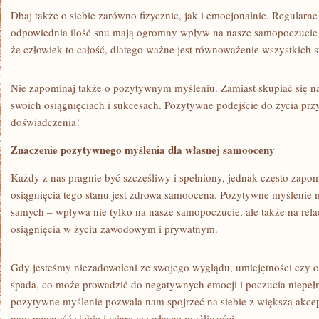
Dbaj także⁢ o siebie⁤ zarówno fizycznie, jak i emocjonalnie. Regularn
odpowiednia ilość ‍snu mają​ ogromny⁣ wpływ na nasze ‌samopoczucie i
że ‌człowiek to całość, dlatego ważne ‍jest równoważenie wszystkich sf
Nie zapominaj także ‍o pozytywnym⁤ myśleniu.⁣ Zamiast skupiać się n
swoich osiągnięciach⁤ i sukcesach. Pozytywne podejście do życia​ pr
doświadczenia!
Znaczenie pozytywnego myślenia dla własnej samooceny
Każdy z nas pragnie być szczęśliwy i ⁣spełniony, jednak często zap
osiągnięcia tego stanu ​jest zdrowa samoocena. Pozytywne myślenie 
samych – wpływa nie ⁢tylko na nasze samopoczucie, ale także na rela
osiągnięcia⁣ w życiu zawodowym i prywatnym.
Gdy jesteśmy niezadowoleni ze swojego wyglądu,⁢ umiejętności czy 
spada,⁤ co może prowadzić do negatywnych emocji i poczucia niepełn
pozytywne ⁤myślenie pozwala nam spojrzeć na siebie z⁣ większą akcep
nam pewność siebie i wiarę we⁢ własne​ możliwości.