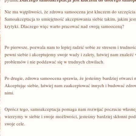
Nie ma wątpliwości, że zdrowa ‍samoocena jest kluczem do szczęści
Samoakceptacja to umiejętność akceptowania‍ siebie takim, jakim jes
krytyki. Dlaczego więc⁢ warto pracować nad swoją⁤ samooceną?
Po ⁢pierwsze, pozwala ‌nam to lepiej radzić sobie ze stresem⁣ i trudn
pewni siebie i akceptujemy swoje wady i zalety, łatwiej‍ nam znaleźć
problemów i nie poddawać się w trudnych chwilach.
Po drugie, zdrowa samoocena ​sprawia, że jesteśmy bardziej⁢ otwarci n
Akceptując siebie, łatwiej ⁢nam zaakceptować innych i budować zdrow
nimi.
Oprócz tego, samoakceptacja pomaga nam rozwijać poczucie własnej w
wierzymy​ w siebie i swoje możliwości, jesteśmy bardziej skłonni p
swoje cele.