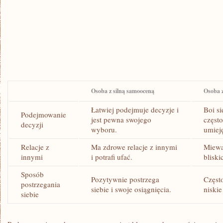
Osoba z silną samooceną
Osoba z
Łatwiej podejmuje decyzje i
Boi si
Podejmowanie
jest pewna swojego
często
decyzji
wyboru.
umieję
Relacje ‍z‍
Ma zdrowe relacje ⁢z ‍innymi
Miewa
innymi
i potrafi ufać.
bliski
Sposób
Pozytywnie‌ postrzega
Często
postrzegania
siebie i swoje osiągnięcia.
niskie
⁤siebie