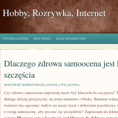
Hobby, Rozrywka, Internet
STRONA GŁÓWNA
SPIS TREŚCI
BLOG INTERNETOWY
Dlaczego zdrowa samoocena jest
szczęścia
DLACZEGO
MOŻLIWOŚĆ KOMENTOWANIA
ZOSTAŁA WYŁĄCZONA
ZDROWA
Czy zdrowa samoocena naprawdę może być kluczem do szczęścia? To 
SAMOOCENA
JEST
dlatego dzisiaj​ przyjrzymy się temu tematowi ‍z bliska. Badania wska
KLUCZEM
DO
wartości ma ogromny wpływ na⁢ nasze życie i⁣ dobrostan psychiczny.
SZCZĘŚCIA
o swoją samoocenę, aby poczuć się szczęśliwie? Zapraszam do lektur
Dlaczego ⁣samoakceptacja jest kluczem do dobrego⁢ samop
pytanie.