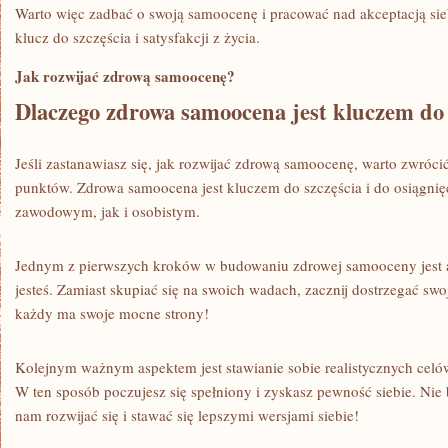
Warto więc zadbać o swoją samoocenę i pracować nad akceptacją sie
‍klucz⁢ do ⁣szczęścia⁤ i satysfakcji z ⁣życia.
Jak rozwijać‍ zdrową samoocenę?
Dlaczego zdrowa samoocena jest kluczem do ⁤
Jeśli zastanawiasz się, jak rozwijać zdrową samoocenę, warto ⁤zwróc
punktów. Zdrowa⁣ samoocena jest ‌kluczem do szczęścia i⁣ do osiągni
zawodowym, jak i osobistym.
Jednym z ⁢pierwszych‌ kroków w budowaniu zdrowej samooceny jest ak
jesteś. Zamiast skupiać się na swoich wadach, zacznij dostrzegać swoje
każdy ma⁤ swoje mocne strony!
Kolejnym ważnym​ aspektem jest stawianie ⁢sobie realistycznych celów 
W ten⁤ sposób ⁣poczujesz się spełniony i zyskasz pewność siebie. Nie
nam rozwijać się i stawać się⁣ lepszymi wersjami siebie!