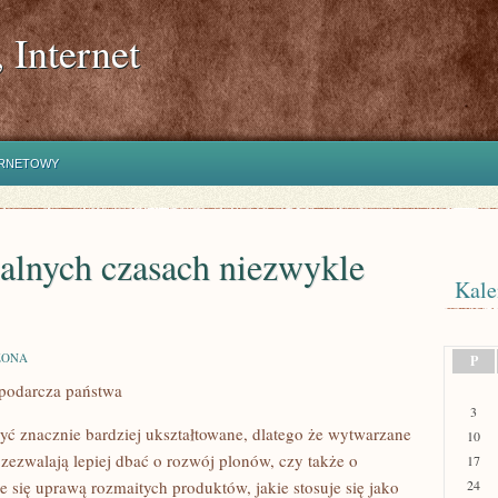
 Internet
ERNETOWY
ualnych czasach niezwykle
Kale
ZONA
P
spodarcza państwa
3
ć znacznie bardziej ukształtowane, dlatego że wytwarzane
10
e zezwalają lepiej dbać o rozwój plonów, czy także o
17
 się uprawą rozmaitych produktów, jakie stosuje się jako
24