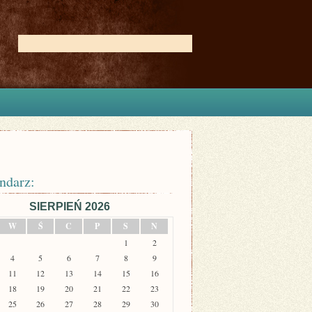
ndarz:
SIERPIEŃ 2026
W
Ś
C
P
S
N
1
2
4
5
6
7
8
9
11
12
13
14
15
16
18
19
20
21
22
23
25
26
27
28
29
30