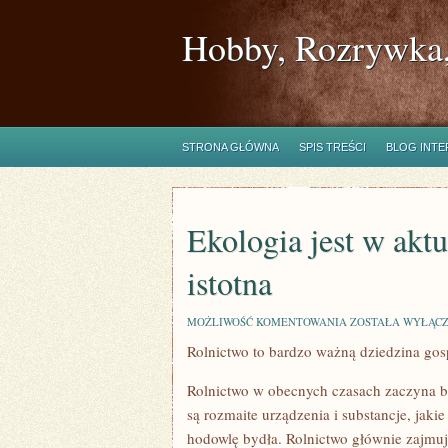
Hobby, Rozrywka,
STRONA GŁÓWNA
SPIS TREŚCI
BLOG INT
Ekologia jest w akt
istotna
EKOLOGIA
MOŻLIWOŚĆ KOMENTOWANIA
ZOSTAŁA WYŁĄC
JEST
Rolnictwo to bardzo ważną dziedzina go
W
AKTUALNYCH
CZASACH
Rolnictwo w obecnych czasach zaczyna by
NIEZWYKLE
ISTOTNA
są rozmaite urządzenia i substancje, jaki
hodowlę bydła. Rolnictwo głównie zajmuje