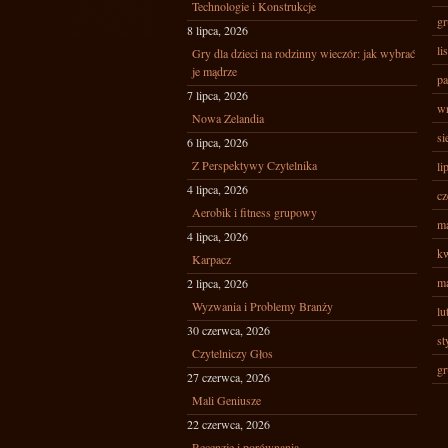
Technologie i Konstrukcje
gr
8 lipca, 2026
li
Gry dla dzieci na rodzinny wieczór: jak wybrać
je mądrze
pa
7 lipca, 2026
wr
Nowa Zelandia
si
6 lipca, 2026
Z Perspektywy Czytelnika
li
4 lipca, 2026
cz
Aerobik i fitness grupowy
ma
4 lipca, 2026
kw
Karpacz
ma
2 lipca, 2026
Wyzwania i Problemy Branży
lu
30 czerwca, 2026
st
Czytelniczy Głos
gr
27 czerwca, 2026
Mali Geniusze
22 czerwca, 2026
Recenzje i porównania