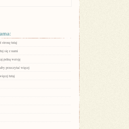
ama:
 stronę tutaj
uj się z nami
aj pełną wersję
 aby przeczytać więcej
ięcej tutaj