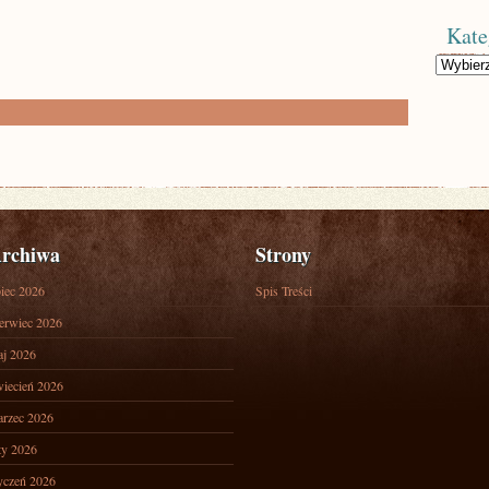
Kate
Kategorie
rchiwa
Strony
piec 2026
Spis Treści
erwiec 2026
j 2026
iecień 2026
rzec 2026
ty 2026
yczeń 2026