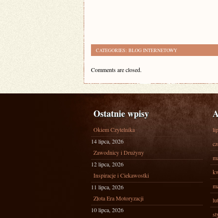
CATEGORIES:
BLOG INTERNETOWY
Comments are closed.
Ostatnie wpisy
A
Okiem Czytelnika
li
14 lipca, 2026
cz
Zawodnicy i Drużyny
ma
12 lipca, 2026
kw
Inspiracje i Ciekawostki
ma
11 lipca, 2026
Złota Era Motoryzacji
lu
10 lipca, 2026
st