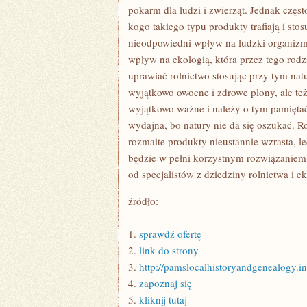
pokarm dla ludzi i zwierząt. Jednak częs
kogo takiego typu produkty trafiają i sto
nieodpowiedni wpływ na ludzki organizm
wpływ na ekologią, która przez tego rodza
uprawiać rolnictwo stosując przy tym nat
wyjątkowo owocne i zdrowe plony, ale te
wyjątkowo ważne i należy o tym pamiętać, 
wydajna, bo natury nie da się oszukać. R
rozmaite produkty nieustannie wzrasta, lec
będzie w pełni korzystnym rozwiązaniem. 
od specjalistów z dziedziny rolnictwa i ek
źródło:
———————————
1.
sprawdź ofertę
2.
link do strony
3.
http://pamslocalhistoryandgenealogy.in
4.
zapoznaj się
5.
kliknij tutaj