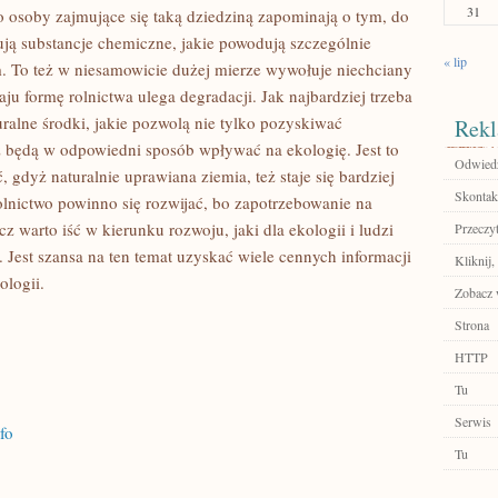
31
to osoby zajmujące się taką dziedziną zapominają o tym, do
sują substancje chemiczne, jakie powodują szczególnie
« lip
. To też w niesamowicie dużej mierze wywołuje niechciany
ju formę rolnictwa ulega degradacji. Jak najbardziej trzeba
uralne środki, jakie pozwolą nie tylko pozyskiwać
Rekl
ż będą w odpowiedni sposób wpływać na ekologię. Jest to
Odwiedź
gdyż naturalnie uprawiana ziemia, też staje się bardziej
Skontakt
olnictwo powinno się rozwijać, bo zapotrzebowanie na
z warto iść w kierunku rozwoju, jaki dla ekologii i ludzi
Przeczyt
Jest szansa na ten temat uzyskać wiele cennych informacji
Kliknij,
ologii.
Zobacz w
Strona
HTTP
Tu
Serwis
fo
Tu