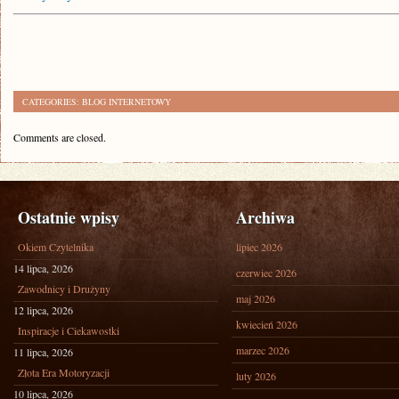
CATEGORIES:
BLOG INTERNETOWY
Comments are closed.
Ostatnie wpisy
Archiwa
Okiem Czytelnika
lipiec 2026
14 lipca, 2026
czerwiec 2026
Zawodnicy i Drużyny
maj 2026
12 lipca, 2026
kwiecień 2026
Inspiracje i Ciekawostki
marzec 2026
11 lipca, 2026
Złota Era Motoryzacji
luty 2026
10 lipca, 2026