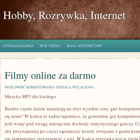
Hobby, Rozrywka, Internet
STRONA GŁÓWNA
SPIS TREŚCI
BLOG INTERNETOWY
Filmy online za darmo
FILMY
MOŻLIWOŚĆ KOMENTOWANIA
ZOSTAŁA WYŁĄCZONA
ONLINE
Muzyka MP3 dla każdego
ZA
DARMO
Bardzo często ludzie narzekają na zbyt wysokie ceny gier komputer
się temu? W końcu to żadna tajemnica, że generalnie gry komputero
jeśli wziąć pod uwagę miesięczne dochody statystycznego gracza. C
aby przynajmniej po części ograniczyć koszty związane z grami kom
nie powinniśmy zrezygnować z gier. W końcu rozrywka jest w życiu b