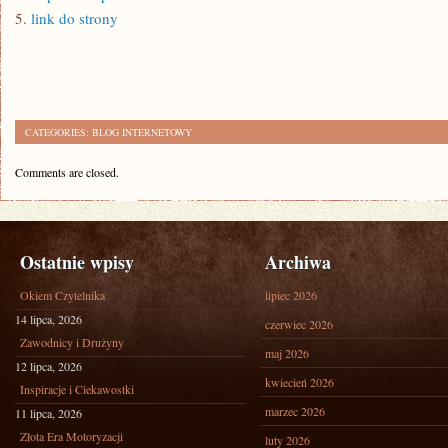
5.
link do strony
CATEGORIES:
BLOG INTERNETOWY
Comments are closed.
Ostatnie wpisy
Archiwa
Okiem Czytelnika
lipiec 2026
14 lipca, 2026
czerwiec 2026
Zawodnicy i Drużyny
maj 2026
12 lipca, 2026
kwiecień 2026
Inspiracje i Ciekawostki
marzec 2026
11 lipca, 2026
Złota Era Motoryzacji
luty 2026