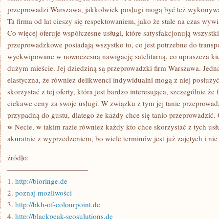
przeprowadzi Warszawa, jakkolwiek posługi mogą być też wykonywa
Ta firma od lat cieszy się respektowaniem, jako że stale na czas wyw
Co więcej oferuje współczesne usługi, które satysfakcjonują wszystki
przeprowadzkowe posiadają wszystko to, co jest potrzebne do trans
wyekwipowane w nowoczesną nawigację satelitarną, co upraszcza ki
dużym mieście. Jej dziedziną są przeprowadzki firm Warszawa. Jednak
elastyczna, że również delikwenci indywidualni mogą z niej posłuży
skorzystać z tej oferty, która jest bardzo interesująca, szczególnie że
ciekawe ceny za swoje usługi. W związku z tym jej tanie przeprow
przypadną do gustu, dlatego że każdy chce się tanio przeprowadzić. O
w Necie, w takim razie również każdy kto chce skorzystać z tych usłu
akuratnie z wyprzedzeniem, bo wiele terminów jest już zajętych i ni
źródło:
———————————
1.
http://bioringe.de
2.
poznaj możliwości
3.
http://bkh-of-colourpoint.de
4.
http://blackpeak-seosulutions.de