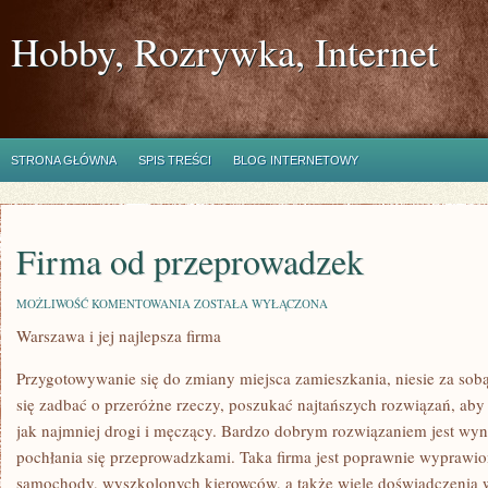
Hobby, Rozrywka, Internet
STRONA GŁÓWNA
SPIS TREŚCI
BLOG INTERNETOWY
Firma od przeprowadzek
FIRMA
MOŻLIWOŚĆ KOMENTOWANIA
ZOSTAŁA WYŁĄCZONA
OD
Warszawa i jej najlepsza firma
PRZEPROWADZEK
Przygotowywanie się do zmiany miejsca zamieszkania, niesie za sob
się zadbać o przeróżne rzeczy, poszukać najtańszych rozwiązań, aby
jak najmniej drogi i męczący. Bardzo dobrym rozwiązaniem jest wyna
pochłania się przeprowadzkami. Taka firma jest poprawnie wyprawio
samochody, wyszkolonych kierowców, a także wiele doświadczenia w 