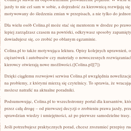
jazdy to nie cel sam w sobie, a dojrzałość za kierownicą rozwijają się
motywowany do śledzenia zmian w przepisach, a nie tylko do jednor
Dla wielu osób Colina.pl może stać się mentorem w drodze po prawo j
lepiej zarządzasz czasem na powtórki, odkrywasz sposoby zapamięt
dowiadujesz się, co zrobić po oblanym egzaminie.
Colina.pl to także motywująca lektura. Opisy kolejnych uprawnień, 
ciężarówek i autobusów czy materiały o nowoczesnych rozwiązaniac
kierowcy otwierają nowe możliwości.([Colina.pl][7])
Dzięki ciągłemu rozwojowi serwisu Colina.pl uwzględnia nowelizacj
na problemy, z którymi mierzą się czytelnicy. To sprawia, że wracają
możesz natrafić na aktualne poradniki.
Podsumowując, Colina.pl to wszechstronny portal dla kursantów, kt
przez całą drogę – od pierwszej decyzji o zrobieniu prawa jazdy, prz
sprawdzian wiedzy i umiejętności, aż po pierwsze samodzielne trasy.
Jeśli potrzebujesz praktycznych porad, chcesz zrozumieć przepisy 