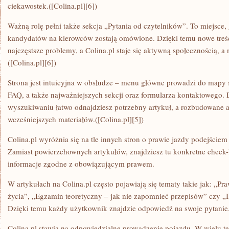
ciekawostek.([Colina.pl][6])
Ważną rolę pełni także sekcja „Pytania od czytelników”. To miejsce,
kandydatów na kierowców zostają omówione. Dzięki temu nowe treśc
najczęstsze problemy, a Colina.pl staje się aktywną społecznością, a
([Colina.pl][6])
Strona jest intuicyjna w obsłudze – menu główne prowadzi do mapy s
FAQ, a także najważniejszych sekcji oraz formularza kontaktowego
wyszukiwaniu łatwo odnajdziesz potrzebny artykuł, a rozbudowane
wcześniejszych materiałów.([Colina.pl][5])
Colina.pl wyróżnia się na tle innych stron o prawie jazdy podejście
Zamiast powierzchownych artykułów, znajdziesz tu konkretne check-l
informacje zgodne z obowiązującym prawem.
W artykułach na Colina.pl często pojawiają się tematy takie jak: „P
życia”, „Egzamin teoretyczny – jak nie zapomnieć przepisów” czy „I
Dzięki temu każdy użytkownik znajdzie odpowiedź na swoje pytanie.(
Colina.pl stawia na odpowiedzialne prowadzenie pojazdu. W wielu te