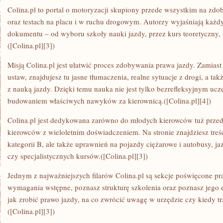
Colina.pl to portal o motoryzacji skupiony przede wszystkim na zd
oraz testach na placu i w ruchu drogowym. Autorzy wyjaśniają każ
dokumentu – od wyboru szkoły nauki jazdy, przez kurs teoretyczny,
([Colina.pl][3])
Misją Colina.pl jest ułatwić proces zdobywania prawa jazdy. Zamias
ustaw, znajdujesz tu jasne tłumaczenia, realne sytuacje z drogi, a 
z nauką jazdy. Dzięki temu nauka nie jest tylko bezrefleksyjnym ucz
budowaniem właściwych nawyków za kierownicą.([Colina.pl][4])
Colina.pl jest dedykowana zarówno do młodych kierowców tuż przed
kierowców z wieloletnim doświadczeniem. Na stronie znajdziesz treś
kategorii B, ale także uprawnień na pojazdy ciężarowe i autobusy, 
czy specjalistycznych kursów.([Colina.pl][3])
Jednym z najważniejszych filarów Colina.pl są sekcje poświęcone pr
wymagania wstępne, poznasz strukturę szkolenia oraz poznasz jego e
jak zrobić prawo jazdy, na co zwrócić uwagę w urzędzie czy kiedy 
([Colina.pl][3])