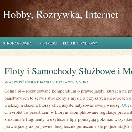
Hobby, Rozrywka, Internet
STRONA GŁÓWNA
SPIS TREŚCI
BLOG INTERNETOWY
Floty i Samochody Służbowe i M
FLOTY
MOŻLIWOŚĆ KOMENTOWANIA
ZOSTAŁA WYŁĄCZONA
I
Colina.pl – rozbudowane kompendium o prawie jazdy, kursach na pra
SAMOCHODY
SŁUŻBOWE
państwowych to serwis stworzony z myślą o przyszłych kierowcach 
I
MCLAREN
większym stażem, którzy chcą usystematyzować swoją wiedzę.
Ubezp
Chevrolet To przestrzeń, w którym skomplikowane regulacje prawa 
zrozumiałe fragmenty, a użyteczne tipy pomagają pokonać wszystkie
prawie jazdy aż po pewne, bezpieczne poruszanie się po jezdni.([Coli