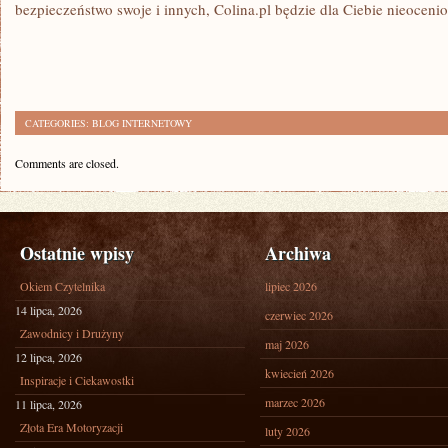
bezpieczeństwo swoje i innych, Colina.pl będzie dla Ciebie nieocen
CATEGORIES:
BLOG INTERNETOWY
Comments are closed.
Ostatnie wpisy
Archiwa
Okiem Czytelnika
lipiec 2026
14 lipca, 2026
czerwiec 2026
Zawodnicy i Drużyny
maj 2026
12 lipca, 2026
kwiecień 2026
Inspiracje i Ciekawostki
marzec 2026
11 lipca, 2026
Złota Era Motoryzacji
luty 2026