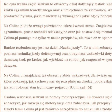
Kolejna ważna część serwisu to obszerny dział dotyczący testów. Zna
kroku egzaminu teoretycznego oraz z umiejętności za kierownicą. Ar
powtarzać pytania, jakie manewry są wymagane i jakie błędy popełn
Na Colina.pl dużo uwagi poświęcono także kwestii stresu. Znajdziesz
egzaminem, proste techniki relaksacyjne oraz jak nastawić się menta
Colina.pl pomaga nie tylko w nauce przepisów, ale również w opanow
Bardzo rozbudowany jest też dział „Nauka jazdy”. To w nim zobaczy
poznasz technikę jazdy defensywnej oraz otrzymasz wskazówki doty
tłumaczą krok po kroku, jak wjeżdżać na rondo, jak reagować w syt
deszczu.
Na Colina.pl znajdziesz też obszerny zbiór wskazówek dla świeżo up
które pokazują, jak zachowywać się rozsądnie na drodze, podkreślają
jak kontrolować stan techniczny pojazdu.([Colina.pl][6])
Osobną wartością serwisu są porady motoryzacyjne. Tu dowiesz się 
zobaczysz, jak rozwija się motoryzacja oraz zobaczysz, jak przepisy
Dzięki temu Colina.pl jest zarówno narzędziem do nauki, jak i źród