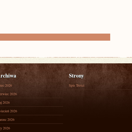
rchiwa
Strony
piec 2026
Spis Treści
erwiec 2026
j 2026
iecień 2026
rzec 2026
ty 2026