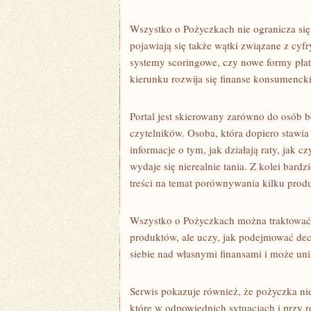
Wszystko o Pożyczkach nie ogranicza się
pojawiają się także wątki związane z cy
systemy scoringowe, czy nowe formy pła
kierunku rozwija się finanse konsumenck
Portal jest skierowany zarówno do osób 
czytelników. Osoba, która dopiero stawia
informacje o tym, jak działają raty, jak 
wydaje się nierealnie tania. Z kolei bard
treści na temat porównywania kilku prod
Wszystko o Pożyczkach można traktować j
produktów, ale uczy, jak podejmować dec
siebie nad własnymi finansami i może un
Serwis pokazuje również, że pożyczka ni
które w odpowiednich sytuacjach i przy r