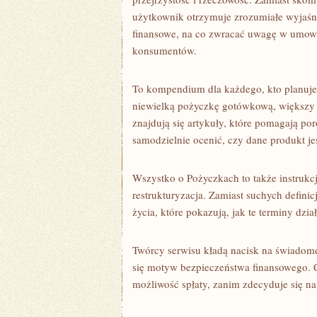
BLOCKCHAIN
użytkownik otrzymuje zrozumiałe wyjaśni
finansowe, na co zwracać uwagę w umowac
konsumentów.
To kompendium dla każdego, kto planuje 
niewielką pożyczkę gotówkową, większy 
znajdują się artykuły, które pomagają po
samodzielnie ocenić, czy dane produkt je
Wszystko o Pożyczkach to także instrukc
restrukturyzacja. Zamiast suchych defini
życia, które pokazują, jak te terminy dzia
Twórcy serwisu kładą nacisk na świadome
się motyw bezpieczeństwa finansowego. C
możliwość spłaty, zanim zdecyduje się n