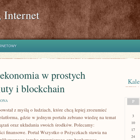
 Internet
ERNETOWY
ekonomia w prostych
Kale
uty i blockchain
ZONA
P
owstał z myślą o ludziach, które chcą lepiej zrozumieć
A
3
latforma, gdzie w jednym portalu zebrano wiedzę na temat
10
iązań oraz układania swoich środków. Polecamy:
17
ści finansowe. Portal Wszystko o Pożyczkach stawia na
24
omplikowanego języka prawniczego czy bankowego,