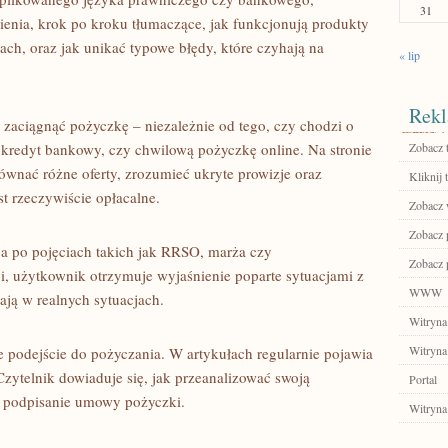
31
enia, krok po kroku tłumaczące, jak funkcjonują produkty
h, oraz jak unikać typowe błędy, które czyhają na
« lip
Rekl
zaciągnąć pożyczkę – niezależnie od tego, czy chodzi o
kredyt bankowy, czy chwilową pożyczkę online. Na stronie
Zobacz 
równać różne oferty, zrozumieć ukryte prowizje oraz
Kliknij 
st rzeczywiście opłacalne.
Zobacz 
Zobacz p
ja po pojęciach takich jak RRSO, marża czy
Zobacz p
cji, użytkownik otrzymuje wyjaśnienie poparte sytuacjami z
WWW
łają w realnych sytuacjach.
Witryna
Witryna
 podejście do pożyczania. W artykułach regularnie pojawia
zytelnik dowiaduje się, jak przeanalizować swoją
Portal
a podpisanie umowy pożyczki.
Witryna