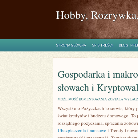
Hobby, Rozrywka,
STRONA GŁÓWNA
SPIS TREŚCI
BLOG INT
Gospodarka i makro
słowach i Kryptowal
GOSPODARKA
MOŻLIWOŚĆ KOMENTOWANIA
ZOSTAŁA WYŁĄC
I
Wszystko o Pożyczkach to serwis, który p
MAKROEKONOMI
W
świat kredytów i budżetu domowego. To p
PROSTYCH
SŁOWACH
rozsądnego pożyczania, spłacania zobow
I
Ubezpieczenia finansowe
i Trendy i nowo
KRYPTOWALUTY
I
przejrzystość i rzeczowość. Zamiast sk