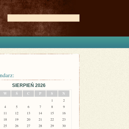
ndarz:
SIERPIEŃ 2026
W
Ś
C
P
S
N
1
2
4
5
6
7
8
9
11
12
13
14
15
16
18
19
20
21
22
23
25
26
27
28
29
30