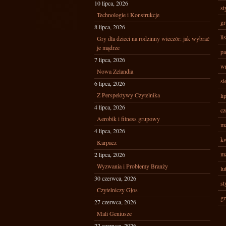
10 lipca, 2026
st
Technologie i Konstrukcje
gr
8 lipca, 2026
li
Gry dla dzieci na rodzinny wieczór: jak wybrać
je mądrze
pa
7 lipca, 2026
wr
Nowa Zelandia
si
6 lipca, 2026
Z Perspektywy Czytelnika
li
4 lipca, 2026
cz
Aerobik i fitness grupowy
ma
4 lipca, 2026
kw
Karpacz
ma
2 lipca, 2026
Wyzwania i Problemy Branży
lu
30 czerwca, 2026
st
Czytelniczy Głos
gr
27 czerwca, 2026
Mali Geniusze
22 czerwca, 2026