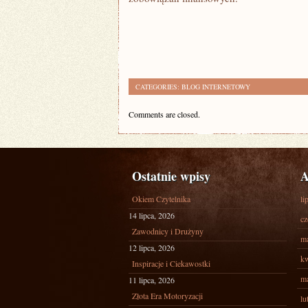
CATEGORIES:
BLOG INTERNETOWY
Comments are closed.
Ostatnie wpisy
A
Okiem Czytelnika
li
14 lipca, 2026
cz
Zawodnicy i Drużyny
ma
12 lipca, 2026
kw
Inspiracje i Ciekawostki
ma
11 lipca, 2026
Złota Era Motoryzacji
lu