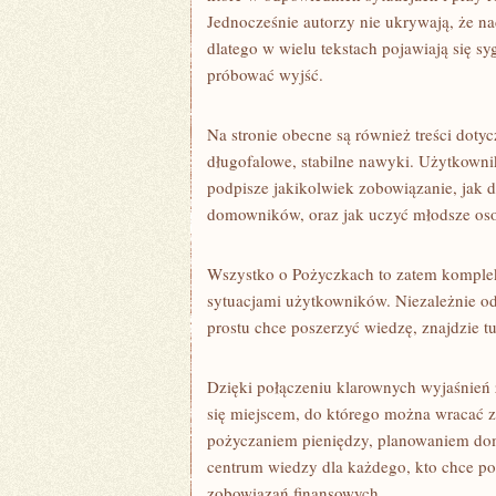
Jednocześnie autorzy nie ukrywają, że n
dlatego w wielu tekstach pojawiają się sy
próbować wyjść.
Na stronie obecne są również treści doty
długofalowe, stabilne nawyki. Użytkowni
podpisze jakikolwiek zobowiązanie, jak d
domowników, oraz jak uczyć młodsze oso
Wszystko o Pożyczkach to zatem komplek
sytuacjami użytkowników. Niezależnie od 
prostu chce poszerzyć wiedzę, znajdzie t
Dzięki połączeniu klarownych wyjaśnień
się miejscem, do którego można wracać z
pożyczaniem pieniędzy, planowaniem do
centrum wiedzy dla każdego, kto chce p
zobowiązań finansowych.