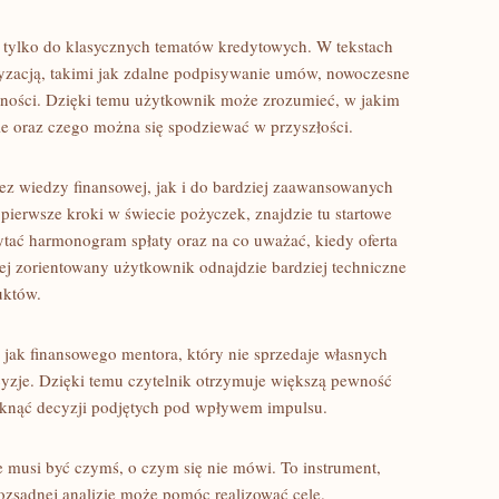
 tylko do klasycznych tematów kredytowych. W tekstach
fryzacją, takimi jak zdalne podpisywanie umów, nowoczesne
tności. Dzięki temu użytkownik może zrozumieć, w jakim
ie oraz czego można się spodziewać w przyszłości.
bez wiedzy finansowej, jak i do bardziej zaawansowanych
 pierwsze kroki w świecie pożyczek, znajdzie tu startowe
czytać harmonogram spłaty oraz na co uważać, kiedy oferta
ziej zorientowany użytkownik odnajdzie bardziej techniczne
uktów.
ak finansowego mentora, który nie sprzedaje własnych
yzje. Dzięki temu czytelnik otrzymuje większą pewność
iknąć decyzji podjętych pod wpływem impulsu.
e musi być czymś, o czym się nie mówi. To instrument,
ozsądnej analizie może pomóc realizować cele.