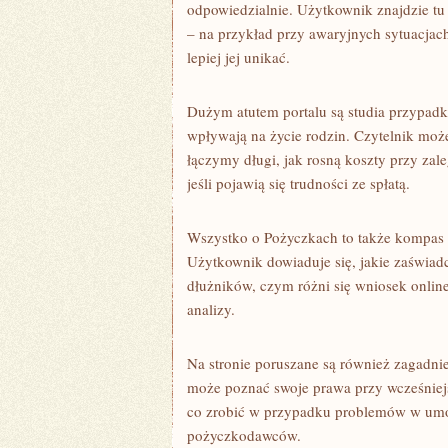
odpowiedzialnie. Użytkownik znajdzie tu 
– na przykład przy awaryjnych sytuacjach
lepiej jej unikać.
Dużym atutem portalu są studia przypadk
wpływają na życie rodzin. Czytelnik moż
łączymy długi, jak rosną koszty przy za
jeśli pojawią się trudności ze spłatą.
Wszystko o Pożyczkach to także kompas p
Użytkownik dowiaduje się, jakie zaświa
dłużników, czym różni się wniosek online
analizy.
Na stronie poruszane są również zagadni
może poznać swoje prawa przy wcześniejsz
co zrobić w przypadku problemów w umo
pożyczkodawców.