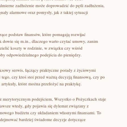
admierne zadłużenie może doprowadzić do pętli zadłużenia,
gnały alarmowe oraz pomysły, jak z takiej sytuacji
czące podstaw finansów, które pomagają rozwijać
k dowie się m.in., dlaczego warto czytać umowy, zanim
zielić koszty w rodzinie, w związku czy wśród
by odpowiedzialnego podejścia do pieniędzy.
sowy serwis, łączący praktyczne porady z życiowymi
tego, czy ktoś stoi przed ważną decyzją finansową, czy po
u artykuły, które można przełożyć na praktykę.
 z merytorycznym podejściem, Wszystko o Pożyczkach staje
awsze wtedy, gdy pojawia się dylemat związany z
mowego budżetu czy układaniem własnymi finansami. To
odejmować bardziej świadome decyzje dotyczące