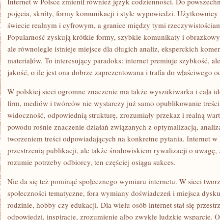
Internet w Polsce zmienił również język codzienności. Do powszech
pojęcia, skróty, formy komunikacji i style wypowiedzi. Użytkownicy
świecie realnym i cyfrowym, a granice między tymi rzeczywistościami 
Popularność zyskują krótkie formy, szybkie komunikaty i obrazkowy
ale równolegle istnieje miejsce dla długich analiz, eksperckich kome
materiałów. To interesujący paradoks: internet premiuje szybkość, al
jakość, o ile jest ona dobrze zaprezentowana i trafia do właściwego o
W polskiej sieci ogromne znaczenie ma także wyszukiwarka i cała id
firm, mediów i twórców nie wystarczy już samo opublikowanie treści.
widoczność, odpowiednią strukturę, zrozumiały przekaz i realną war
powodu rośnie znaczenie działań związanych z optymalizacją, anali
tworzeniem treści odpowiadających na konkretne pytania. Internet w P
przestrzenią publikacji, ale także środowiskiem rywalizacji o uwagę, 
rozumie potrzeby odbiorcy, ten częściej osiąga sukces.
Nie da się też pominąć społecznego wymiaru internetu. W sieci tworz
społeczności tematyczne, fora wymiany doświadczeń i miejsca dyskus
rodzinie, hobby czy edukacji. Dla wielu osób internet stał się przest
odpowiedzi, inspiracje, zrozumienie albo zwykłe ludzkie wsparcie. 