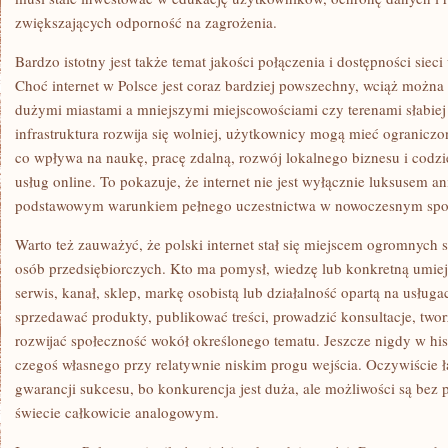
zwiększających odporność na zagrożenia.
Bardzo istotny jest także temat jakości połączenia i dostępności siec
Choć internet w Polsce jest coraz bardziej powszechny, wciąż możn
dużymi miastami a mniejszymi miejscowościami czy terenami słabie
infrastruktura rozwija się wolniej, użytkownicy mogą mieć ograniczo
co wpływa na naukę, pracę zdalną, rozwój lokalnego biznesu i codzi
usług online. To pokazuje, że internet nie jest wyłącznie luksusem an
podstawowym warunkiem pełnego uczestnictwa w nowoczesnym społ
Warto też zauważyć, że polski internet stał się miejscem ogromnych s
osób przedsiębiorczych. Kto ma pomysł, wiedzę lub konkretną umie
serwis, kanał, sklep, markę osobistą lub działalność opartą na usłu
sprzedawać produkty, publikować treści, prowadzić konsultacje, two
rozwijać społeczność wokół określonego tematu. Jeszcze nigdy w hist
czegoś własnego przy relatywnie niskim progu wejścia. Oczywiście ł
gwarancji sukcesu, bo konkurencja jest duża, ale możliwości są bez
świecie całkowicie analogowym.