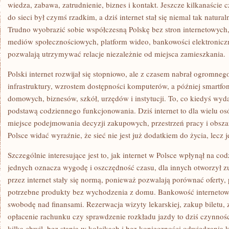
CODZIENNOŚĆ,
wiedza, zabawa, zatrudnienie, biznes i kontakt. Jeszcze kilkanaście c
BIZNES
do sieci był czymś rzadkim, a dziś internet stał się niemal tak natur
I
SPOSÓB
Trudno wyobrazić sobie współczesną Polskę bez stron internetowych
MYŚLENIA
mediów społecznościowych, platform wideo, bankowości elektroniczn
CAŁEGO
KRAJU
pozwalają utrzymywać relacje niezależnie od miejsca zamieszkania.
Polski internet rozwijał się stopniowo, ale z czasem nabrał ogromn
infrastruktury, wzrostem dostępności komputerów, a później smartfo
domowych, biznesów, szkół, urzędów i instytucji. To, co kiedyś wyda
podstawą codziennego funkcjonowania. Dziś internet to dla wielu os
miejsce podejmowania decyzji zakupowych, przestrzeń pracy i obsz
Polsce widać wyraźnie, że sieć nie jest już dodatkiem do życia, lecz 
Szczególnie interesujące jest to, jak internet w Polsce wpłynął na c
jednych oznacza wygodę i oszczędność czasu, dla innych otworzył 
przez internet stały się normą, ponieważ pozwalają porównać oferty,
potrzebne produkty bez wychodzenia z domu. Bankowość internetow
swobodę nad finansami. Rezerwacja wizyty lekarskiej, zakup biletu, z
opłacenie rachunku czy sprawdzenie rozkładu jazdy to dziś czynno
kilka chwil, bez stania w kolejkach i bez konieczności odwiedzania k