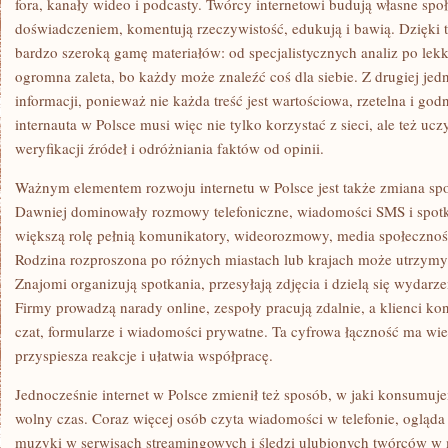
fora, kanały wideo i podcasty. Twórcy internetowi budują własne społ
doświadczeniem, komentują rzeczywistość, edukują i bawią. Dzięk
bardzo szeroką gamę materiałów: od specjalistycznych analiz po lekk
ogromna zaleta, bo każdy może znaleźć coś dla siebie. Z drugiej jedn
informacji, ponieważ nie każda treść jest wartościowa, rzetelna i go
internauta w Polsce musi więc nie tylko korzystać z sieci, ale też uc
weryfikacji źródeł i odróżniania faktów od opinii.
Ważnym elementem rozwoju internetu w Polsce jest także zmiana sp
Dawniej dominowały rozmowy telefoniczne, wiadomości SMS i spotka
większą rolę pełnią komunikatory, wideorozmowy, media społecznośc
Rodzina rozproszona po różnych miastach lub krajach może utrzym
Znajomi organizują spotkania, przesyłają zdjęcia i dzielą się wydarz
Firmy prowadzą narady online, zespoły pracują zdalnie, a klienci ko
czat, formularze i wiadomości prywatne. Ta cyfrowa łączność ma wie
przyspiesza reakcje i ułatwia współpracę.
Jednocześnie internet w Polsce zmienił też sposób, w jaki konsumuj
wolny czas. Coraz więcej osób czyta wiadomości w telefonie, ogląda 
muzyki w serwisach streamingowych i śledzi ulubionych twórców w