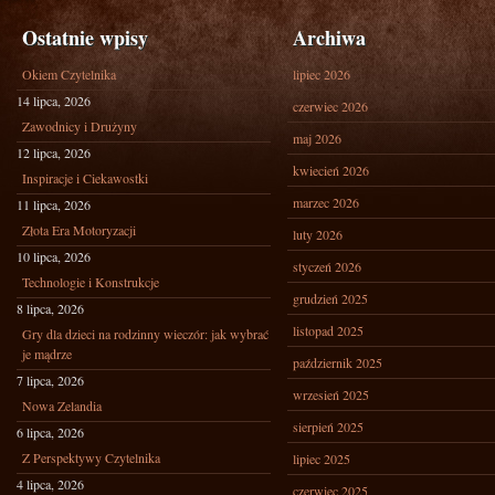
Ostatnie wpisy
Archiwa
Okiem Czytelnika
lipiec 2026
14 lipca, 2026
czerwiec 2026
Zawodnicy i Drużyny
maj 2026
12 lipca, 2026
kwiecień 2026
Inspiracje i Ciekawostki
marzec 2026
11 lipca, 2026
Złota Era Motoryzacji
luty 2026
10 lipca, 2026
styczeń 2026
Technologie i Konstrukcje
grudzień 2025
8 lipca, 2026
listopad 2025
Gry dla dzieci na rodzinny wieczór: jak wybrać
je mądrze
październik 2025
7 lipca, 2026
wrzesień 2025
Nowa Zelandia
sierpień 2025
6 lipca, 2026
Z Perspektywy Czytelnika
lipiec 2025
4 lipca, 2026
czerwiec 2025