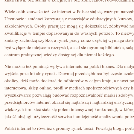
Wiele osób zauważa też, że internet w Polsce stał się ważnym narz
Uczniowie i studenci korzystają z materiałów edukacyjnych, kursów,
szkoleniowych. Osoby pracujące mogą się dokształcać, zdobywać now
kwalifikacje w tempie dopasowanym do własnych potrzeb. To niezw
zmiany zachodzą szybko, a rynek pracy coraz częściej wymaga stałeg
być wyłącznie miejscem rozrywki, a stał się ogromną biblioteką, sal
centrum praktycznej wiedzy dostępnej dla niemal każdego.
Nie można też pominąć wpływu internetu na polski biznes. Dla małych
wyjście poza lokalny rynek. Dawniej przedsiębiorca był często uzale
okolicy, dziś może docierać do odbiorców w całym kraju, a nawet po
internetowa, sklep online, profil w mediach społecznościowych czy
wyszukiwarce pozwalają budować rozpoznawalność marki i zdobywa
przedsiębiorców internet okazał się najtańszą i najbardziej elastyczn
większych firm sieć stała się polem intensywnej konkurencji, w której
jakość obsługi, użyteczność serwisu i umiejętność analizowania potr
Polski internet to również ogromny rynek treści. Powstają blogi, porta