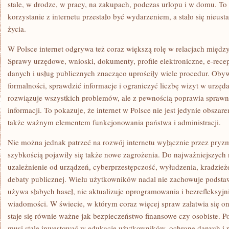
stale, w drodze, w pracy, na zakupach, podczas urlopu i w domu. To
korzystanie z internetu przestało być wydarzeniem, a stało się nieu
życia.
W Polsce internet odgrywa też coraz większą rolę w relacjach międ
Sprawy urzędowe, wnioski, dokumenty, profile elektroniczne, e-recep
danych i usług publicznych znacząco uprościły wiele procedur. Obyw
formalności, sprawdzić informacje i ograniczyć liczbę wizyt w urzęd
rozwiązuje wszystkich problemów, ale z pewnością poprawia sprawno
informacji. To pokazuje, że internet w Polsce nie jest jedynie obsza
także ważnym elementem funkcjonowania państwa i administracji.
Nie można jednak patrzeć na rozwój internetu wyłącznie przez pryz
szybkością pojawiły się także nowe zagrożenia. Do najważniejszych 
uzależnienie od urządzeń, cyberprzestępczość, wyłudzenia, kradzież
debaty publicznej. Wielu użytkowników nadal nie zachowuje podst
używa słabych haseł, nie aktualizuje oprogramowania i bezrefleksyjn
wiadomości. W świecie, w którym coraz więcej spraw załatwia się o
staje się równie ważne jak bezpieczeństwo finansowe czy osobiste. Po
musi stale inwestować w edukację użytkowników, ochronę danych i 