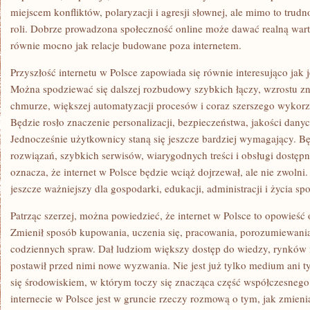
miejscem konfliktów, polaryzacji i agresji słownej, ale mimo to trudno
roli. Dobrze prowadzona społeczność online może dawać realną wart
równie mocno jak relacje budowane poza internetem.
Przyszłość internetu w Polsce zapowiada się równie interesująco jak
Można spodziewać się dalszej rozbudowy szybkich łączy, wzrostu zn
chmurze, większej automatyzacji procesów i coraz szerszego wykorzys
Będzie rosło znaczenie personalizacji, bezpieczeństwa, jakości dan
Jednocześnie użytkownicy staną się jeszcze bardziej wymagający. B
rozwiązań, szybkich serwisów, wiarygodnych treści i obsługi dostępn
oznacza, że internet w Polsce będzie wciąż dojrzewał, ale nie zwolni.
jeszcze ważniejszy dla gospodarki, edukacji, administracji i życia sp
Patrząc szerzej, można powiedzieć, że internet w Polsce to opowieść 
Zmienił sposób kupowania, uczenia się, pracowania, porozumiewania
codziennych spraw. Dał ludziom większy dostęp do wiedzy, rynków i
postawił przed nimi nowe wyzwania. Nie jest już tylko medium ani t
się środowiskiem, w którym toczy się znacząca część współczesnego
internecie w Polsce jest w gruncie rzeczy rozmową o tym, jak zmienia