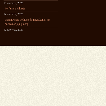
15 czerwca, 2026
Perfumy a Okazje
14 czerwca, 2026
Laminowana podłoga do mieszkania: jak
porównać ją z głową
12 czerwca, 2026