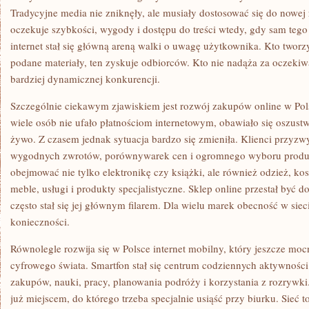
Tradycyjne media nie zniknęły, ale musiały dostosować się do nowej
oczekuje szybkości, wygody i dostępu do treści wtedy, gdy sam tego 
internet stał się główną areną walki o uwagę użytkownika. Kto tworz
podane materiały, ten zyskuje odbiorców. Kto nie nadąża za oczekiwa
bardziej dynamicznej konkurencji.
Szczególnie ciekawym zjawiskiem jest rozwój zakupów online w Pols
wiele osób nie ufało płatnościom internetowym, obawiało się oszustw
żywo. Z czasem jednak sytuacja bardzo się zmieniła. Klienci przyzwy
wygodnych zwrotów, porównywarek cen i ogromnego wyboru produkt
obejmować nie tylko elektronikę czy książki, ale również odzież, ko
meble, usługi i produkty specjalistyczne. Sklep online przestał być d
często stał się jej głównym filarem. Dla wielu marek obecność w sieci
konieczności.
Równolegle rozwija się w Polsce internet mobilny, który jeszcze mo
cyfrowego świata. Smartfon stał się centrum codziennych aktywności:
zakupów, nauki, pracy, planowania podróży i korzystania z rozrywki. 
już miejscem, do którego trzeba specjalnie usiąść przy biurku. Sieć