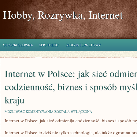
Hobby, Rozrywka, Internet
STRONA GŁÓWNA
SPIS TREŚCI
BLOG INTERNETOWY
Internet w Polsce: jak sieć odmien
codzienność, biznes i sposób myś
kraju
INTERNET
MOŻLIWOŚĆ KOMENTOWANIA
ZOSTAŁA WYŁĄCZONA
W
Internet w Polsce: jak sieć odmieniła codzienność, biznes i sposób m
POLSCE:
JAK
SIEĆ
Internet w Polsce to dziś nie tylko technologia, ale także ogromna prz
ODMIENIŁA