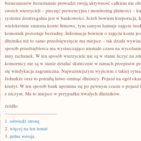
NALEŻNOŚCI
biznesmenów bezustannie prowadzi swoją aktywność całkiem nie oba
JEDNOSTCE
swoich wierzycieli – pieczęć prewencyjna i monitoring płatności – ku
GOSPODARCZEJ
WINDYKACYJNEJ
systemu dostrzegalna jest w bankowości. Jeżeli bowiem korporacja, k
W
wielokrotnie zmienia konto firmowe, tym samym hamuje zajęcie śro
SZEREGU
PRZYPADKÓW
komornik pozostaje bezradny. Informacja bowiem o zajęciu konta jes
dłużnika niż to samo przedsięwzięcie ma miejsce – tak działa wywi
sposób przedsiębiorca ma wystarczająco niemało czasu na wycofanie
inny rachunek. W ten sposób wierzyciele nie są w stanie liczyć na z
komornicy nie są w stanie działać skutecznie w ramach przepisów p
się windykacja zagraniczna. Najważniejszym wyjściem z takiej sytuac
Jednakże oraz to potrafią łatwo ominąć dłużnicy. Pojazd na ogół okaz
kredyt. W ten sposób bank upomina się po pewnym czasie o pojazd i
z niczym. Ma to miejsce w przypadku trwałych dłużników.
źródło:
———————————
1.
odwiedź stronę
2.
więcej na ten temat
3.
pełna wersja