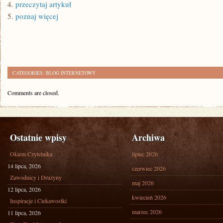
4.
przeczytaj artykuł
5.
poznaj więcej
CATEGORIES:
BLOG INTERNETOWY
Comments are closed.
Ostatnie wpisy
Archiwa
Okiem Czytelnika
lipiec 2026
14 lipca, 2026
czerwiec 2026
Zawodnicy i Drużyny
maj 2026
12 lipca, 2026
kwiecień 2026
Inspiracje i Ciekawostki
marzec 2026
11 lipca, 2026