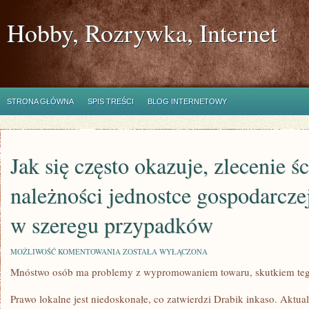
Hobby, Rozrywka, Internet
STRONA GŁÓWNA
SPIS TREŚCI
BLOG INTERNETOWY
Jak się często okazuje, zlecenie ś
należności jednostce gospodarcze
w szeregu przypadków
JAK
MOŻLIWOŚĆ KOMENTOWANIA
ZOSTAŁA WYŁĄCZONA
SIĘ
Mnóstwo osób ma problemy z wypromowaniem towaru, skutkiem teg
CZĘSTO
OKAZUJE,
ZLECENIE
Prawo lokalne jest niedoskonałe, co zatwierdzi Drabik inkaso. Aktua
ŚCIĄGANIA