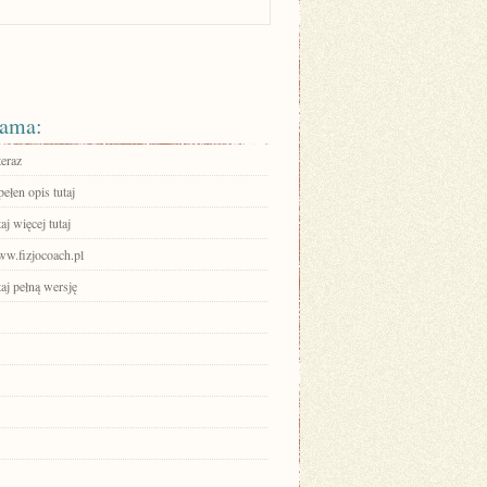
ama:
teraz
ełen opis tutaj
aj więcej tutaj
ww.fizjocoach.pl
aj pełną wersję