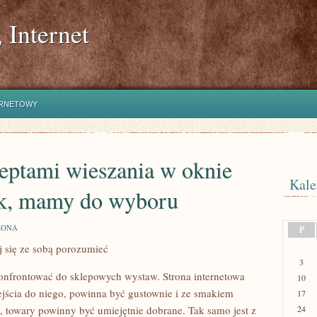
 Internet
ERNETOWY
adeptami wieszania w oknie
Kale
nek, mamy do wyboru
ZONA
P
j się ze sobą porozumieć
3
konfrontować do sklepowych wystaw. Strona internetowa
10
ścia do niego, powinna być gustownie i ze smakiem
17
, towary powinny być umiejętnie dobrane. Tak samo jest z
24