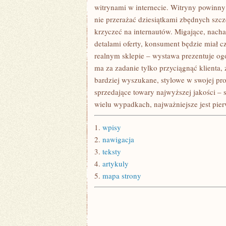
ZASŁONEK,
witrynami w internecie. Witryny powinny 
MAMY
nie przerażać dziesiątkami zbędnych szcz
DO
WYBORU
krzyczeć na internautów. Migające, nach
detalami oferty, konsument będzie miał cz
realnym sklepie – wystawa prezentuje o
ma za zadanie tylko przyciągnąć klienta,
bardziej wyszukane, stylowe w swojej pr
sprzedające towary najwyższej jakości – 
wielu wypadkach, najważniejsze jest pie
1.
wpisy
2.
nawigacja
3.
teksty
4.
artykuly
5.
mapa strony