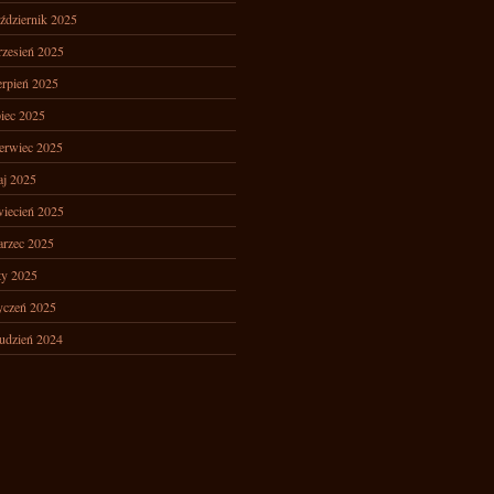
ździernik 2025
zesień 2025
erpień 2025
piec 2025
erwiec 2025
j 2025
iecień 2025
rzec 2025
ty 2025
yczeń 2025
udzień 2024