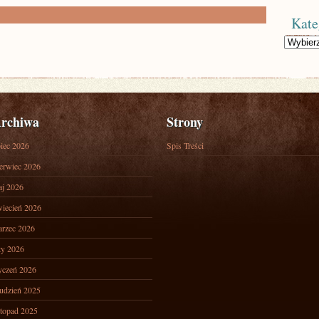
Kate
Kategorie
rchiwa
Strony
piec 2026
Spis Treści
erwiec 2026
j 2026
iecień 2026
rzec 2026
ty 2026
yczeń 2026
udzień 2025
stopad 2025