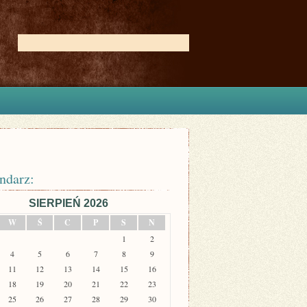
ndarz:
SIERPIEŃ 2026
W
Ś
C
P
S
N
1
2
4
5
6
7
8
9
11
12
13
14
15
16
18
19
20
21
22
23
25
26
27
28
29
30