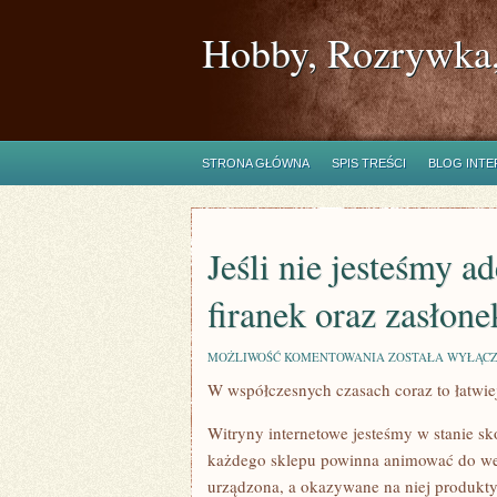
Hobby, Rozrywka,
STRONA GŁÓWNA
SPIS TREŚCI
BLOG INT
Jeśli nie jesteśmy 
firanek oraz zasło
JEŚLI
MOŻLIWOŚĆ KOMENTOWANIA
ZOSTAŁA WYŁĄC
NIE
W współczesnych czasach coraz to łatwie
JESTEŚMY
ADEPTAMI
WIESZANIA
Witryny internetowe jesteśmy w stanie s
W
OKNIE
każdego sklepu powinna animować do wej
FIRANEK
urządzona, a okazywane na niej produkty
ORAZ