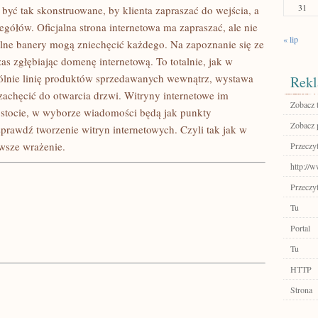
31
być tak skonstruowane, by klienta zapraszać do wejścia, a
egółów. Oficjalna strona internetowa ma zapraszać, ale nie
« lip
alne banery mogą zniechęcić każdego. Na zapoznanie się ze
as zgłębiając domenę internetową. To totalnie, jak w
gólnie linię produktów sprzedawanych wewnątrz, wystawa
Rekl
 zachęcić do otwarcia drzwi. Witryny internetowe im
Zobacz 
ostocie, w wyborze wiadomości będą jak punkty
Zobacz p
sprawdź tworzenie witryn internetowych. Czyli tak jak w
rwsze wrażenie.
Przeczyt
http://w
Przeczyt
Tu
Portal
Tu
HTTP
Strona