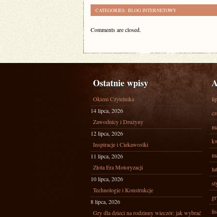
CATEGORIES:
BLOG INTERNETOWY
Comments are closed.
Ostatnie wpisy
A
Okiem Czytelnika
li
14 lipca, 2026
cz
Zawodnicy i Drużyny
ma
12 lipca, 2026
kw
Inspiracje i Ciekawostki
ma
11 lipca, 2026
Złota Era Motoryzacji
lu
10 lipca, 2026
st
Technologie i Konstrukcje
gr
8 lipca, 2026
li
Gry dla dzieci na rodzinny wieczór: jak wybrać