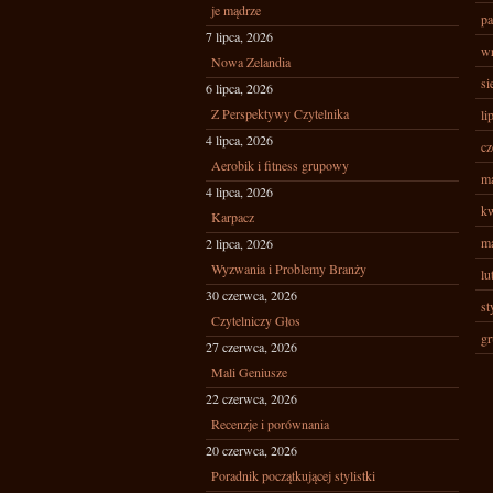
je mądrze
pa
7 lipca, 2026
wr
Nowa Zelandia
si
6 lipca, 2026
Z Perspektywy Czytelnika
li
4 lipca, 2026
cz
Aerobik i fitness grupowy
ma
4 lipca, 2026
kw
Karpacz
ma
2 lipca, 2026
Wyzwania i Problemy Branży
lu
30 czerwca, 2026
st
Czytelniczy Głos
gr
27 czerwca, 2026
Mali Geniusze
22 czerwca, 2026
Recenzje i porównania
20 czerwca, 2026
Poradnik początkującej stylistki