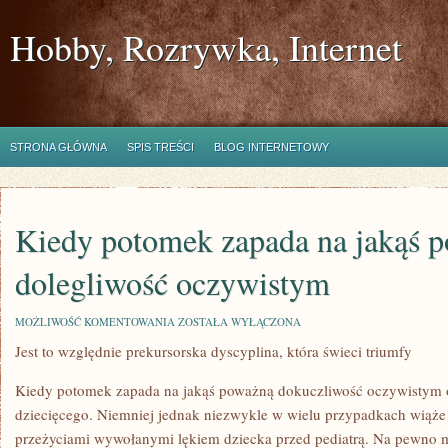
Hobby, Rozrywka, Internet
STRONA GŁÓWNA
SPIS TREŚCI
BLOG INTERNETOWY
Kiedy potomek zapada na jakąś 
dolegliwość oczywistym
KIEDY
MOŻLIWOŚĆ KOMENTOWANIA
ZOSTAŁA WYŁĄCZONA
POTOMEK
Jest to względnie prekursorska dyscyplina, która świeci triumfy
ZAPADA
NA
JAKĄŚ
Kiedy potomek zapada na jakąś poważną dokuczliwość oczywistym o
POWAŻNĄ
DOLEGLIWOŚĆ
dziecięcego. Niemniej jednak niezwykle w wielu przypadkach wiąże 
OCZYWISTYM
przeżyciami wywołanymi lękiem dziecka przed pediatrą. Na pewno 