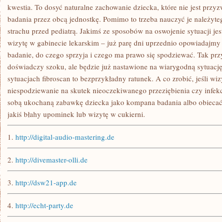
kwestia. To dosyć naturalne zachowanie dziecka, które nie jest przy
badania przez obcą jednostkę. Pomimo to trzeba nauczyć je należyte
strachu przed pediatrą. Jakimś ze sposobów na oswojenie sytuacji je
wizytę w gabinecie lekarskim – już parę dni uprzednio opowiadajmy
badanie, do czego sprzyja i czego ma prawo się spodziewać. Tak pr
doświadczy szoku, ale będzie już nastawione na wiarygodną sytuac
sytuacjach fibroscan to bezprzykładny ratunek. A co zrobić, jeśli w
niespodziewanie na skutek nieoczekiwanego przeziębienia czy infek
sobą ukochaną zabawkę dziecka jako kompana badania albo obieca
jakiś błahy upominek lub wizytę w cukierni.
1.
http://digital-audio-mastering.de
2.
http://divemaster-olli.de
3.
http://dsw21-app.de
4.
http://echt-party.de