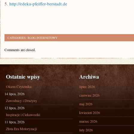
5.
http://edeka-pfeiffer-berstadt.de
CATEGORIES:
BLOG INTERNETOWY
Comments are closed.
Ostatnie wpisy
Archiwa
Okiem Czytelnika
lipiec 2026
14 lipca, 2026
czerwiec 2026
Zawodnicy i Drużyny
maj 2026
12 lipca, 2026
kwiecień 2026
Inspiracje i Ciekawostki
marzec 2026
11 lipca, 2026
Złota Era Motoryzacji
luty 2026