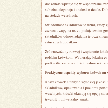
doskonale wpisuje się w współczesne tre
subtelna elegancja i dbałość o detale. D
na stołach weselnych.
Świadomość składników to trend, który z
zwraca uwagę na to, co podaje swoim go
składników odpowiadają na te oczekiwani
sztucznych dodatków.
Zrównoważony rozwój i wspieranie lokaln
polskim krówkom. Wybierając lokalnego 
podkreślić swoje wartości i jednocześnie
Praktyczne aspekty wyboru krówek na 
Koszt krówek ślubnych wysokiej jakości w
składników, opakowania i poziomu person
weselnych, krówki okazują się opcją sto
trwałość i uniwersalny smak.