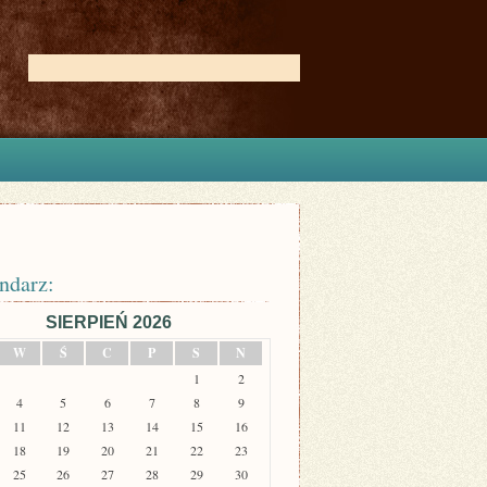
ndarz:
SIERPIEŃ 2026
W
Ś
C
P
S
N
1
2
4
5
6
7
8
9
11
12
13
14
15
16
18
19
20
21
22
23
25
26
27
28
29
30