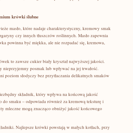
emium krówki ślubne
wieże masło, które nadaje charakterystyczny, kremowy smak
rgaryny czy innych tłuszczów roślinnych. Masło zapewnia
ka powinna być miękka, ale nie rozpadać się, kremowa,
ek to zawsze cukier biały kryształ najwyższej jakości.
y nieprzyjemny posmak lub wpływać na jej trwałość.
ni poziom słodyczy bez przytłaczania delikatnych smaków
niezbędny składnik, który wpływa na końcową jakość
lko do smaku – odpowiada również za kremową teksturę i
tuty mleczne mogą znacząco obniżyć jakość końcowego
kładniki. Najlepsze krówki powstają w małych kotłach, przy