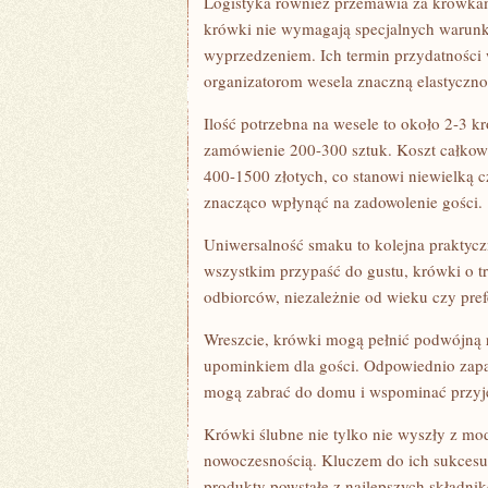
Logistyka również przemawia za krówkam
krówki nie wymagają specjalnych warun
wyprzedzeniem. Ich termin przydatności
organizatorom wesela znaczną elastyczn
Ilość potrzebna na wesele to około 2-3 
zamówienie 200-300 sztuk. Koszt całkowi
400-1500 złotych, co stanowi niewielką 
znacząco wpłynąć na zadowolenie gości.
Uniwersalność smaku to kolejna praktycz
wszystkim przypaść do gustu, krówki o 
odbiorców, niezależnie od wieku czy pref
Wreszcie, krówki mogą pełnić podwójną r
upominkiem dla gości. Odpowiednio zapak
mogą zabrać do domu i wspominać przyj
Krówki ślubne nie tylko nie wyszły z mod
nowoczesnością. Kluczem do ich sukcesu 
produkty powstałe z najlepszych składnik