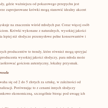
ndy, gdzie ważniejsza od pokazowego przepychu jest
obrze zaprojurowane krówki mogą stanowić idealny akcent
yskuje na znaczeniu wśród młodych par. Coraz więcej osób
ściom. Krówki wykonane z naturalnych, wysokiej jakości
a lepiej niż słodycze przemysłowe pełne konserwantów i
ych producentów to trendy, które również mogą sprzyjać
producenta wysokiej jakości słodyczy, para młoda może
 zaoferować gościom autentyczny, lokalny przysmak.
wesele
aha się od 2 do 5 złotych za sztukę, w zależności od
alizacji. Porównując to z cenami innych słodyczy
sunkowo ekonomiczną, szczególnie biorąc pod uwagę ich