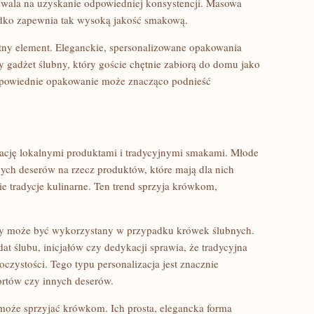
ozwala na uzyskanie odpowiedniej konsystencji. Masowa
adko zapewnia tak wysoką jakość smakową.
otny element. Eleganckie, spersonalizowane opakowania
y gadżet ślubny, który goście chętnie zabiorą do domu jako
odpowiednie opakowanie może znacząco podnieść
nację lokalnymi produktami i tradycyjnymi smakami. Młode
nych deserów na rzecz produktów, które mają dla nich
ie tradycje kulinarne. Ten trend sprzyja krówkom,
który może być wykorzystany w przypadku krówek ślubnych.
t ślubu, inicjałów czy dedykacji sprawia, że tradycyjna
oczystości. Tego typu personalizacja jest znacznie
ortów czy innych deserów.
może sprzyjać krówkom. Ich prosta, elegancka forma