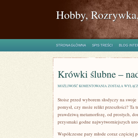
Hobby, Rozrywka,
STRONA GŁÓWNA
SPIS TREŚCI
BLOG INT
Krówki ślubne – nad
KRÓWKI
MOŻLIWOŚĆ KOMENTOWANIA
ZOSTAŁA WYŁĄC
ŚLUBNE
–
Stoisz przed wyborem słodyczy na swoje w
NADAL
MODNE
pomysł, czy może relikt przeszłości? Ta t
CZY
JUŻ
prawdziwą metamorfozę, od prostych, do
NIE?
przysmaki godne najwytworniejszych uroc
Współczesne pary młode coraz częściej p