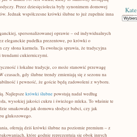
łodyczy. Przez dziesięciolecia były synonimem domowej
Kate
ków. Jednak współczesne krówki ślubne to już zupełnie inna
Kategorie
eganckiej, spersonalizowanej oprawie – od indywidualnych
ez eleganckie pudełka prezentowe, po krówki o
 czy słona karmela. Ta ewolucja sprawia, że tradycyjna
 trendami cukierniczymi.
yczność i lokalne tradycje, co może stanowić przewagę
czasach, gdy ślubne trendy zmieniają się z sezonu na
stabilność i pewność, że goście będą zadowoleni z wyboru.
cią. Najlepsze
krówki ślubne
powstają nadal według
ła, wysokiej jakości cukru i świeżego mleka. To właśnie te
dzie smakowała jak domowa słodycz babci, czy jak
opu glukozowego.
ania, oferują dziś krówki ślubne na poziomie premium – z
pakowaniach, które godnie reprezentują się obok innych