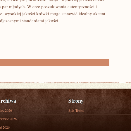
 par młodych. W erze poszukiwania autentyczności i
, wysokiej jakości krówki mogą stanowić idealny akcent
półczesnymi standardami jakości.
rchiwa
Strony
piec 2026
Spis Treści
erwiec 2026
j 2026