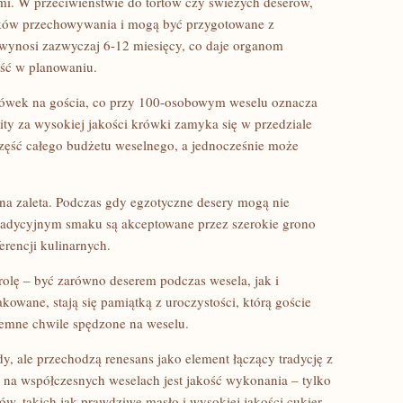
i. W przeciwieństwie do tortów czy świeżych deserów,
ków przechowywania i mogą być przygotowane z
 wynosi zazwyczaj 6-12 miesięcy, co daje organom
ość w planowaniu.
krówek na gościa, co przy 100-osobowym weselu oznacza
ty za wysokiej jakości krówki zamyka się w przedziale
część całego budżetu weselnego, a jednocześnie może
na zaleta. Podczas gdy egzotyczne desery mogą nie
tradycyjnym smaku są akceptowane przez szerokie grono
erencji kulinarnych.
olę – być zarówno deserem podczas wesela, jak i
owane, stają się pamiątką z uroczystości, którą goście
emne chwile spędzone na weselu.
y, ale przechodzą renesans jako element łączący tradycję z
na współczesnych weselach jest jakość wykonania – tylko
ów, takich jak prawdziwe masło i wysokiej jakości cukier,