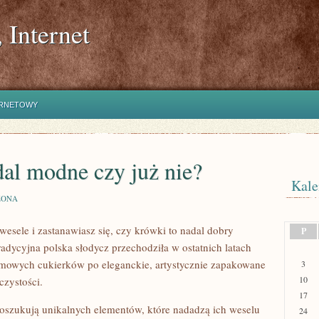
 Internet
ERNETOWY
al modne czy już nie?
Kale
ZONA
esele i zastanawiasz się, czy krówki to nadal dobry
P
radycyjna polska słodycz przechodziła w ostatnich latach
mowych cukierków po eleganckie, artystycznie zapakowane
3
10
zystości.
17
oszukują unikalnych elementów, które nadadzą ich weselu
24