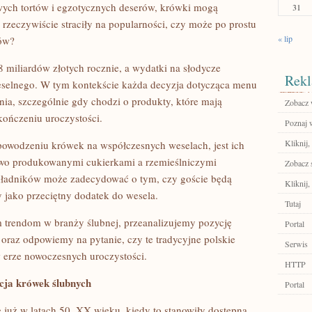
wych tortów i egzotycznych deserów, krówki mogą
31
rzeczywiście straciły na popularności, czy może po prostu
« lip
tów?
8 miliardów złotych rocznie, a wydatki na słodycze
Rekl
eselnego. W tym kontekście każda decyzja dotycząca menu
ia, szczególnie gdy chodzi o produkty, które mają
Zobacz 
kończeniu uroczystości.
Poznaj 
Kliknij,
owodzeniu krówek na współczesnych weselach, jest ich
wo produkowanymi cukierkami a rzemieślniczymi
Zobacz 
kładników może zadecydować o tym, czy goście będą
Kliknij,
 jako przeciętny dodatek do wesela.
Tutaj
 trendom w branży ślubnej, przeanalizujemy pozycję
Portal
oraz odpowiemy na pytanie, czy te tradycyjne polskie
Serwis
 erze nowoczesnych uroczystości.
HTTP
cja krówek ślubnych
Portal
 już w latach 50. XX wieku, kiedy to stanowiły dostępną