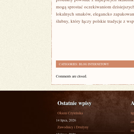
mogą sprostać oczekiwaniom dzisiejszych
lokalnych smaków, elegancko zapakowane
ślubny, który łączy polskie tradycje z ws
CATEGORIES:
BLOG INTERNETOWY
Comments are closed.
Ostatnie wpisy
A
Okiem Czytelnika
li
14 lipca, 2026
cz
Zawodnicy i Drużyny
ma