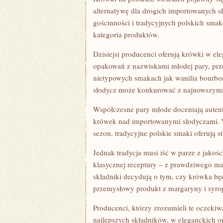
alternatywę dla drogich importowanych s
gościnności i tradycyjnych polskich sma
kategoria produktów.
Dzisiejsi producenci oferują krówki w el
opakowań z nazwiskami młodej pary, prz
nietypowych smakach jak wanilia bourbon
słodycz może konkurować z najnowszymi
Współczesne pary młode doceniają autent
krówek nad importowanymi słodyczami. W 
sezon, tradycyjne polskie smaki oferują 
Jednak tradycja musi iść w parze z jakoś
klasycznej receptury – z prawdziwego mas
składniki decydują o tym, czy krówka bę
przemysłowy produkt z margaryny i syr
Producenci, którzy zrozumieli te oczekiw
najlepszych składników, w eleganckich o