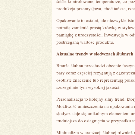
ściśle kontrolowanej temperaturze, co p
produkcja przemysłowa, choć tańsza, rz
Opakowanie to ostatni, ale niezwykle ist
potrafią zamienić prostą krówkę w stylow
pamiątkę z uroczystości. Inwestycja w 
postrzeganą wartość produktu.
Aktualne trendy w słodyczach ślubnych
Branża ślubna przechodzi obecnie fascy
pary coraz częściej rezygnują z egzotycz
osobiste znaczenie lub reprezentują polsk
szczególnie tym wysokiej jakości.
Personalizacja to kolejny silny trend, 
Możliwość umieszczenia na opakowaniu da
słodycz staje się unikalnym elementem ur
trudniejsza do osiągnięcia w przypadku t
Minimalizm w aranżacji ślubnej również 