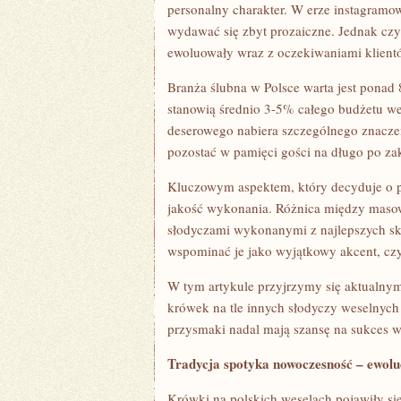
personalny charakter. W erze instagramo
wydawać się zbyt prozaiczne. Jednak czy 
ewoluowały wraz z oczekiwaniami klien
Branża ślubna w Polsce warta jest ponad 
stanowią średnio 3-5% całego budżetu w
deserowego nabiera szczególnego znaczen
pozostać w pamięci gości na długo po za
Kluczowym aspektem, który decyduje o p
jakość wykonania. Różnica między maso
słodyczami wykonanymi z najlepszych s
wspominać je jako wyjątkowy akcent, czy
W tym artykule przyjrzymy się aktualnym
krówek na tle innych słodyczy weselnych 
przysmaki nadal mają szansę na sukces w
Tradycja spotyka nowoczesność – ewolu
Krówki na polskich weselach pojawiły się