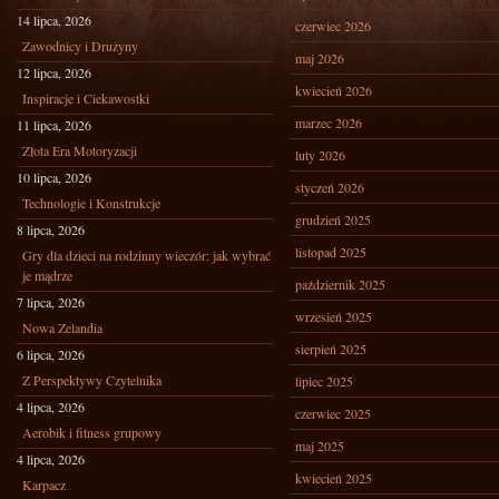
14 lipca, 2026
czerwiec 2026
Zawodnicy i Drużyny
maj 2026
12 lipca, 2026
kwiecień 2026
Inspiracje i Ciekawostki
marzec 2026
11 lipca, 2026
Złota Era Motoryzacji
luty 2026
10 lipca, 2026
styczeń 2026
Technologie i Konstrukcje
grudzień 2025
8 lipca, 2026
listopad 2025
Gry dla dzieci na rodzinny wieczór: jak wybrać
je mądrze
październik 2025
7 lipca, 2026
wrzesień 2025
Nowa Zelandia
sierpień 2025
6 lipca, 2026
Z Perspektywy Czytelnika
lipiec 2025
4 lipca, 2026
czerwiec 2025
Aerobik i fitness grupowy
maj 2025
4 lipca, 2026
kwiecień 2025
Karpacz