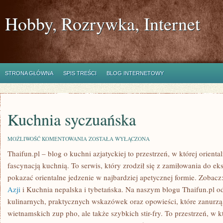
Hobby, Rozrywka, Internet
STRONA GŁÓWNA
SPIS TREŚCI
BLOG INTERNETOWY
Kuchnia syczuańska
KUCHNIA
MOŻLIWOŚĆ KOMENTOWANIA
ZOSTAŁA WYŁĄCZONA
SYCZUAŃSKA
Thaifun.pl – blog o kuchni azjatyckiej to przestrzeń, w której orienta
fascynacją kuchnią. To serwis, który zrodził się z zamiłowania do 
pokazać orientalne jedzenie w najbardziej apetycznej formie. Zobacz
Azji
i Kuchnia nepalska i tybetańska. Na naszym blogu Thaifun.pl od
kulinarnych, praktycznych wskazówek oraz opowieści, które zanurzą 
wietnamskich zup pho, ale także szybkich stir-fry. To przestrzeń, 