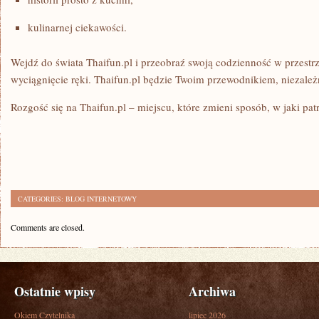
kulinarnej ciekawości.
Wejdź do świata Thaifun.pl i przeobraź swoją codzienność w przestrz
wyciągnięcie ręki. Thaifun.pl będzie Twoim przewodnikiem, niezal
Rozgość się na Thaifun.pl – miejscu, które zmieni sposób, w jaki pat
CATEGORIES:
BLOG INTERNETOWY
Comments are closed.
Ostatnie wpisy
Archiwa
Okiem Czytelnika
lipiec 2026