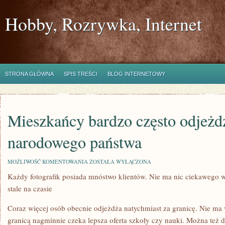
Hobby, Rozrywka, Internet
STRONA GŁÓWNA
SPIS TREŚCI
BLOG INTERNETOWY
Mieszkańcy bardzo często odjeżd
narodowego państwa
MIESZKAŃCY
MOŻLIWOŚĆ KOMENTOWANIA
ZOSTAŁA WYŁĄCZONA
BARDZO
Każdy fotografik posiada mnóstwo klientów. Nie ma nic ciekawego w 
CZĘSTO
ODJEŻDŻAJĄ
stale na czasie
ZE
SWOJEGO
NARODOWEGO
Coraz więcej osób obecnie odjeżdża natychmiast za granicę. Nie ma
PAŃSTWA
granicą nagminnie czeka lepsza oferta szkoły czy nauki. Można też