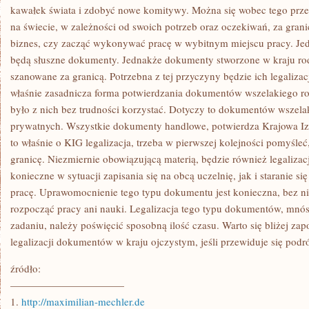
kawałek świata i zdobyć nowe komitywy. Można się wobec tego prz
na świecie, w zależności od swoich potrzeb oraz oczekiwań, za gran
biznes, czy zacząć wykonywać pracę w wybitnym miejscu pracy. Jed
będą słuszne dokumenty. Jednakże dokumenty stworzone w kraju r
szanowane za granicą. Potrzebna z tej przyczyny będzie ich legalizacj
właśnie zasadnicza forma potwierdzania dokumentów wszelakiego ro
było z nich bez trudności korzystać. Dotyczy to dokumentów wszela
prywatnych. Wszystkie dokumenty handlowe, potwierdza Krajowa Iz
to właśnie o KIG legalizacja, trzeba w pierwszej kolejności pomyśleć,
granicę. Niezmiernie obowiązującą materią, będzie również legaliza
konieczne w sytuacji zapisania się na obcą uczelnię, jak i staranie 
pracę. Uprawomocnienie tego typu dokumentu jest konieczna, bez ni
rozpocząć pracy ani nauki. Legalizacja tego typu dokumentów, mnós
zadaniu, należy poświęcić sposobną ilość czasu. Warto się bliżej za
legalizacji dokumentów w kraju ojczystym, jeśli przewiduje się podró
źródło:
———————————
1.
http://maximilian-mechler.de