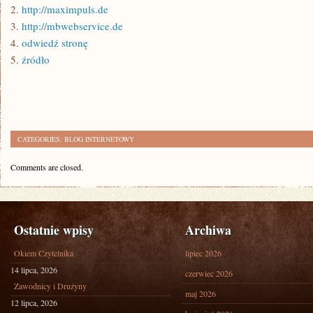
2.
http://maximpuls.de
3.
http://mbwebservice.de
4.
odwiedź stronę
5.
źródło
CATEGORIES:
BLOG INTERNETOWY
Comments are closed.
Ostatnie wpisy
Archiwa
Okiem Czytelnika
lipiec 2026
14 lipca, 2026
czerwiec 2026
Zawodnicy i Drużyny
maj 2026
12 lipca, 2026