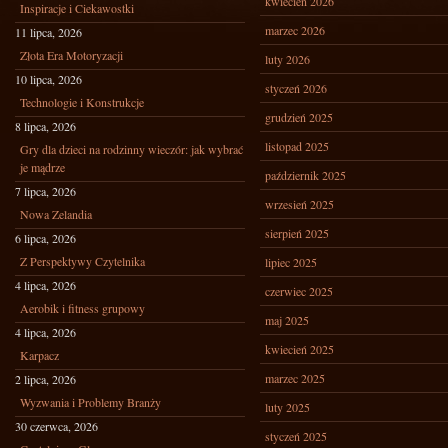
kwiecień 2026
Inspiracje i Ciekawostki
marzec 2026
11 lipca, 2026
Złota Era Motoryzacji
luty 2026
10 lipca, 2026
styczeń 2026
Technologie i Konstrukcje
grudzień 2025
8 lipca, 2026
listopad 2025
Gry dla dzieci na rodzinny wieczór: jak wybrać
je mądrze
październik 2025
7 lipca, 2026
wrzesień 2025
Nowa Zelandia
sierpień 2025
6 lipca, 2026
Z Perspektywy Czytelnika
lipiec 2025
4 lipca, 2026
czerwiec 2025
Aerobik i fitness grupowy
maj 2025
4 lipca, 2026
kwiecień 2025
Karpacz
marzec 2025
2 lipca, 2026
Wyzwania i Problemy Branży
luty 2025
30 czerwca, 2026
styczeń 2025