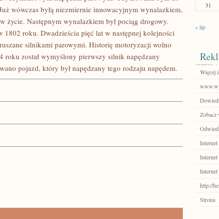
31
. Już wówczas byłą niezmiernie innowacyjnym wynalazkiem,
 w życie. Następnym wynalazkiem był pociąg drogowy.
« lip
 1802 roku. Dwadzieścia pięć lat w następnej kolejności
ruszane silnikami parowymi. Historię motoryzacji wolno
Rekl
 roku został wymyślony pierwszy silnik napędzany
no pojazd, który był napędzany tego rodzaju napędem.
Więcej i
www.wy
Dowiedz
Zobacz 
Odwiedź
Internet
Internet
Internet
http://h
Strona