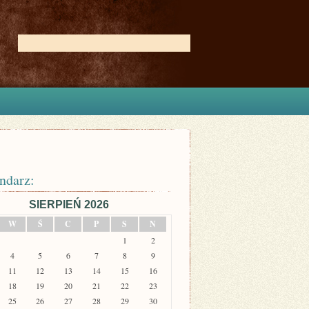
ndarz:
SIERPIEŃ 2026
W
Ś
C
P
S
N
1
2
4
5
6
7
8
9
11
12
13
14
15
16
18
19
20
21
22
23
25
26
27
28
29
30