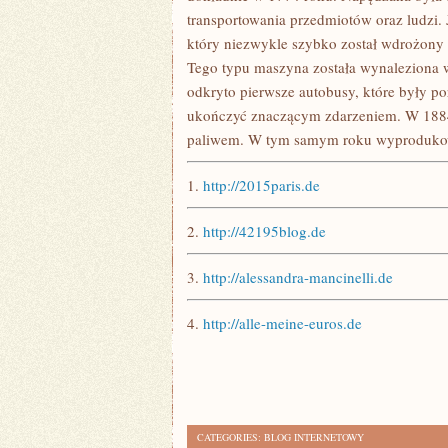
transportowania przedmiotów oraz ludzi
który niezwykle szybko został wdrożony
Tego typu maszyna została wynaleziona w
odkryto pierwsze autobusy, które były po
ukończyć znaczącym zdarzeniem. W 1884
paliwem. W tym samym roku wyprodukowa
1.
http://2015paris.de
2.
http://42195blog.de
3.
http://alessandra-mancinelli.de
4.
http://alle-meine-euros.de
CATEGORIES:
BLOG INTERNETOWY