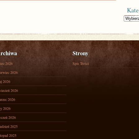
Kate
Kategorie
rchiwa
Strony
piec 2026
Spis Treści
erwiec 2026
j 2026
iecień 2026
rzec 2026
ty 2026
yczeń 2026
udzień 2025
stopad 2025