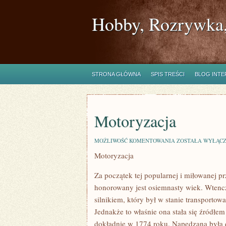
Hobby, Rozrywka,
STRONA GŁÓWNA
SPIS TREŚCI
BLOG INT
Motoryzacja
MOTORYZACJA
MOŻLIWOŚĆ KOMENTOWANIA
ZOSTAŁA WYŁĄC
Motoryzacja
Za początek tej popularnej i miłowanej p
honorowany jest osiemnasty wiek. Wtenc
silnikiem, który był w stanie transporto
Jednakże to właśnie ona stała się źródłe
dokładnie w 1774 roku. Napędzana był