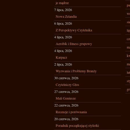
je mądrze
pa
7 lipca, 2026
wr
Nowa Zelandia
si
6 lipca, 2026
Z Perspektywy Czytelnika
li
4 lipca, 2026
cz
Aerobik i fitness grupowy
ma
4 lipca, 2026
kw
Karpacz
ma
2 lipca, 2026
Wyzwania i Problemy Branży
lu
30 czerwca, 2026
st
Czytelniczy Głos
gr
27 czerwca, 2026
Mali Geniusze
22 czerwca, 2026
Recenzje i porównania
20 czerwca, 2026
Poradnik początkującej stylistki