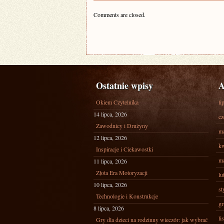
Comments are closed.
Ostatnie wpisy
A
Okiem Czytelnika
li
14 lipca, 2026
cz
Zawodnicy i Drużyny
ma
12 lipca, 2026
kw
Inspiracje i Ciekawostki
ma
11 lipca, 2026
Złota Era Motoryzacji
lu
10 lipca, 2026
st
Technologie i Konstrukcje
gr
8 lipca, 2026
li
Gry dla dzieci na rodzinny wieczór: jak wybrać