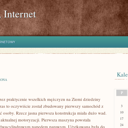
 Internet
ERNETOWY
Kale
ZONA
P
rzez praktycznie wszelkich mężczyzn na Ziemi dziedziny
zas to oczywiście został zbudowany pierwszy samochód z
3
10
wać osoby. Rzecz jasna pierwsza konstrukcja miała dużo wad.
17
m aktualnej motoryzacji. Pierwsza maszyna powstała
24
a dwucylindrowym napędem parowym. Użytkowana była do