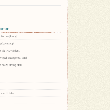
ama:
nformacji tutaj
skoczmy.pl
 się wszystkiego
więcej szczegółów tutaj
 naszą stronę tutaj
ensa-chi.info