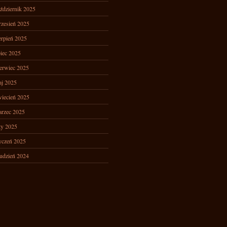
ździernik 2025
zesień 2025
erpień 2025
piec 2025
erwiec 2025
j 2025
iecień 2025
rzec 2025
ty 2025
yczeń 2025
udzień 2024