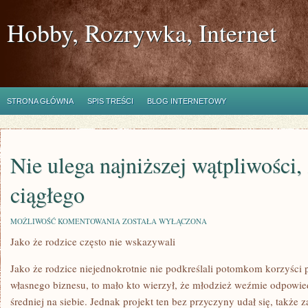
Hobby, Rozrywka, Internet
STRONA GŁÓWNA
SPIS TREŚCI
BLOG INTERNETOWY
Nie ulega najniższej wątpliwości
ciągłego
NIE
MOŻLIWOŚĆ KOMENTOWANIA
ZOSTAŁA WYŁĄCZONA
ULEGA
Jako że rodzice często nie wskazywali
NAJNIŻSZEJ
WĄTPLIWOŚCI,
ŻE
Jako że rodzice niejednokrotnie nie podkreślali potomkom korzyści 
MIMO
CIĄGŁEGO
własnego biznesu, to mało kto wierzył, że młodzież weźmie odpowied
średniej na siebie. Jednak projekt ten bez przyczyny udał się, takż