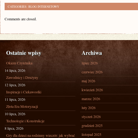
CATEGORIES:
BLOG INTERNETOWY
Comments are closed.
Ostatnie wpisy
Archiwa
Okiem Czytelnika
lipiec 2026
14 lipca, 2026
czerwiec 2026
Zawodnicy i Drużyny
maj 2026
12 lipca, 2026
kwiecień 2026
Inspiracje i Ciekawostki
marzec 2026
11 lipca, 2026
Złota Era Motoryzacji
luty 2026
10 lipca, 2026
styczeń 2026
Technologie i Konstrukcje
grudzień 2025
8 lipca, 2026
listopad 2025
Gry dla dzieci na rodzinny wieczór: jak wybrać