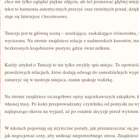
chce nie tylko oglądać piękne zdjęcia, ale też poznawać głębiej mie
tekst to harmonia autentycznych przeżyć oraz rzetelnych porad, dzi
staje się łatwiejsze i bezstresowe.
Tunezja jest tu główną sceną – urzekająca, zaskakująco różnorodna, 
wyciszona. Na stronie znajdziesz relacje z nadmorskich kurortów, tr
bezkresnych krajobrazów pustyni, gdzie świat milknie.
Każdy artykuł o Tunezji to nie tylko zwykły spis miejsc. To opowieś
prawdziwych relacjach, które dodają odwagi do samodzielnych wypr
zanurzyć się w nastroju miejsca, zanim spakuje walizkę.
Na stronie znajdziesz szczegółowe opisy najciekawszych zakątków, k
własnej trasy. Po kolei przeprowadzamy czytelnika od pomysłu na wy
najlepszego okresu na wyjazd, aż po ostatnie decyzje przed wylotem
W tekstach pojawiają się użyteczne porady, jak przemieszczać się po
jak negocjować ceny, aby uniknąć niepotrzebnego stresu. Znajdziesz