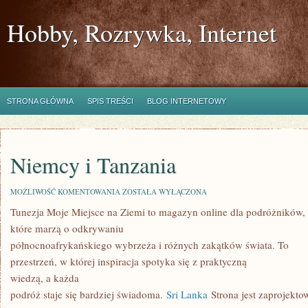
Hobby, Rozrywka, Internet
STRONA GŁÓWNA
SPIS TREŚCI
BLOG INTERNETOWY
Niemcy i Tanzania
NIEMCY
MOŻLIWOŚĆ KOMENTOWANIA
ZOSTAŁA WYŁĄCZONA
I
Tunezja Moje Miejsce na Ziemi to magazyn online dla podróżników,
TANZANIA
które marzą o odkrywaniu
północnoafrykańskiego wybrzeża i różnych zakątków świata. To
przestrzeń, w której inspiracja spotyka się z praktyczną
wiedzą, a każda
podróż staje się bardziej świadoma.
Sri Lanka
Strona jest zaprojekto