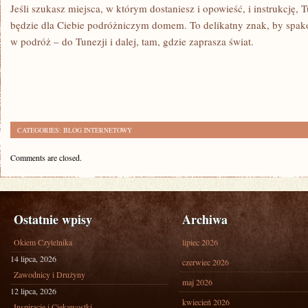
Jeśli szukasz miejsca, w którym dostaniesz i opowieść, i instrukcję,
będzie dla Ciebie podróżniczym domem. To delikatny znak, by spak
w podróż – do Tunezji i dalej, tam, gdzie zaprasza świat.
CATEGORIES:
BLOG INTERNETOWY
Comments are closed.
Ostatnie wpisy
Archiwa
Okiem Czytelnika
lipiec 2026
14 lipca, 2026
czerwiec 2026
Zawodnicy i Drużyny
maj 2026
12 lipca, 2026
kwiecień 2026
Inspiracje i Ciekawostki