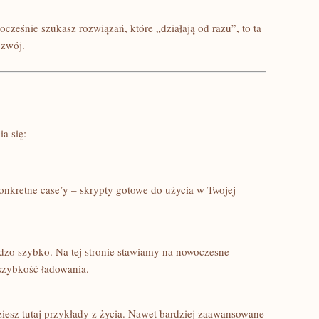
nocześnie szukasz rozwiązań, które „działają od razu”, to ta
ozwój.
?
a się:
konkretne case’y – skrypty gotowe do użycia w Twojej
dzo szybko. Na tej stronie stawiamy na nowoczesne
szybkość ładowania.
iesz tutaj przykłady z życia. Nawet bardziej zaawansowane