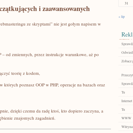
31
czątkujących i zaawansowanych
« lip
ebmasteringu ze skryptami” nie jest gołym napisem w
Rekl
Sprawdź
Odwiedź 
 – od zmiennych, przez instrukcje warunkowe, aż po
Zobacz p
łączyć teorię z kodem,
Przeczyt
Sprawdź
 w których poznasz OOP w PHP, operacje na bazach oraz
Tu
Internet
Tu
pnie, dzięki czemu da radę ktoś, kto dopiero zaczyna, a
ębienie znajomych zagadnień.
WWW
Witryna