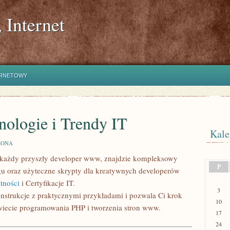
 Internet
ERNETOWY
nologie i Trendy IT
Kale
ZONA
m każdy przyszły developer www, znajdzie kompleksowy
P
gu oraz użyteczne skrypty dla kreatywnych developerów
tności
i Certyfikacje IT.
3
 instrukcje z praktycznymi przykładami i pozwala Ci krok
10
wiecie programowania PHP i tworzenia stron www.
17
24