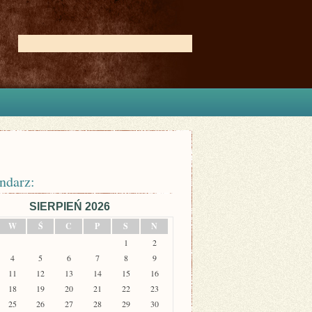
ndarz:
SIERPIEŃ 2026
W
Ś
C
P
S
N
1
2
4
5
6
7
8
9
11
12
13
14
15
16
18
19
20
21
22
23
25
26
27
28
29
30