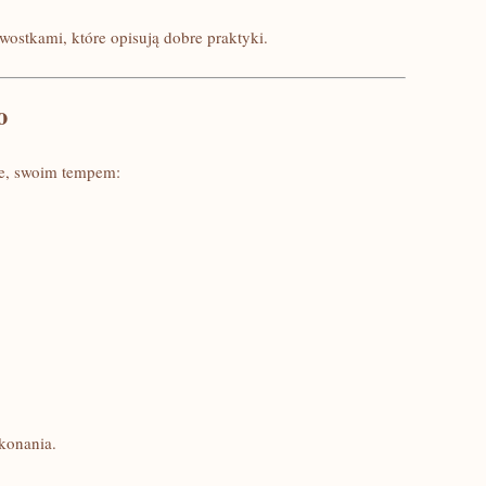
wostkami, które opisują dobre praktyki.
o
nie, swoim tempem:
ykonania.