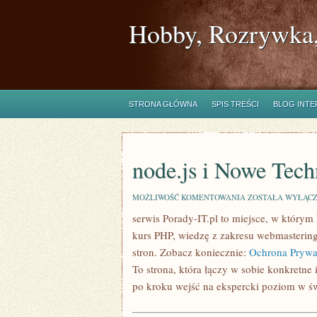
Hobby, Rozrywka,
STRONA GŁÓWNA
SPIS TREŚCI
BLOG INT
node.js i Nowe Tech
NODE.JS
MOŻLIWOŚĆ KOMENTOWANIA
ZOSTAŁA WYŁĄC
I
serwis Porady-IT.pl to miejsce, w który
NOWE
TECHNOLOGIE
kurs PHP, wiedzę z zakresu webmasterin
I
TRENDY
stron. Zobacz koniecznie:
Ochrona Prywa
IT
To strona, która łączy w sobie konkretne
po kroku wejść na ekspercki poziom w ś