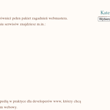
Kate
e również pełen pakiet zagadnień webmastera.
Kategorie
u serwisów znajdziesz m.in.:
lopedią w praktyce dla developerów www, którzy chcą
tem webowy.