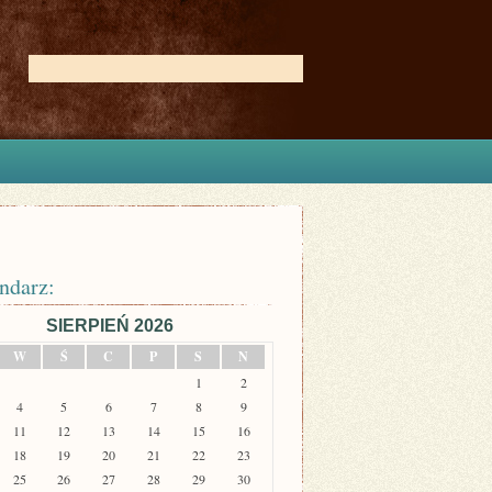
ndarz:
SIERPIEŃ 2026
W
Ś
C
P
S
N
1
2
4
5
6
7
8
9
11
12
13
14
15
16
18
19
20
21
22
23
25
26
27
28
29
30