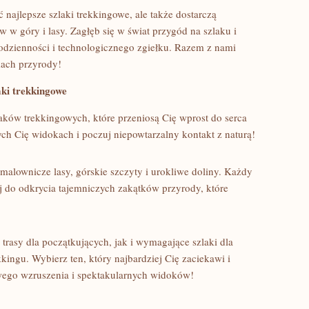
 najlepsze ⁣szlaki trekkingowe, ale⁢ także dostarczą
 ⁢w góry i lasy. Zagłęb się w ⁣świat przygód na szlaku i
odzienności i technologicznego zgiełku. Razem z nami
kach przyrody!
aki trekkingowe
aków trekkingowych, które przeniosą Cię wprost do serca
ych Cię ⁤widokach i poczuj niepowtarzalny kontakt z naturą!
malownicze lasy, górskie szczyty​ i urokliwe doliny. Każdy
ej do odkrycia tajemniczych zakątków⁣ przyrody, które
 trasy dla początkujących, jak ⁢i wymagające⁣ szlaki dla
kingu. Wybierz ten, który najbardziej Cię zaciekawi i
wego wzruszenia i spektakularnych widoków!