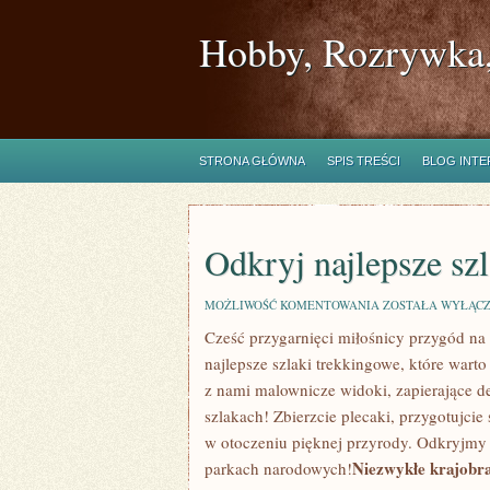
Hobby, Rozrywka,
STRONA GŁÓWNA
SPIS TREŚCI
BLOG INT
Odkryj najlepsze sz
ODKRYJ
MOŻLIWOŚĆ KOMENTOWANIA
ZOSTAŁA WYŁĄC
NAJLEPSZE
Cześć przygarnięci miłośnicy ⁤przygód n
SZLAKI
TREKKINGOWE!
najlepsze szlaki trekkingowe, które wart
z nami malownicze widoki, zapierające d
‍szlakach! ‌Zbierzcie‌ plecaki, przygotujci
w otoczeniu pięknej przyrody.⁤ Odkryjmy 
Niezwykłe krajobra
‍parkach ‍narodowych!