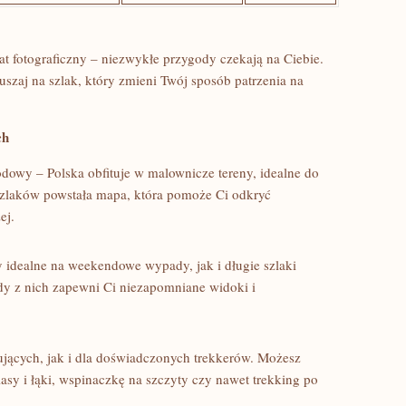
arat fotograficzny – niezwykłe przygody czekają na Ciebie.
ruszaj na szlak, który zmieni Twój sposób patrzenia na
ch
odowy⁣ – Polska ⁢obfituje w malownicze tereny, idealne ⁤do
zlaków⁢ powstała mapa, która pomoże‍ Ci odkryć
ej.
y idealne na weekendowe wypady, jak i długie ​szlaki⁣
 z nich ⁤zapewni ‍Ci niezapomniane widoki i
ujących, jak i dla doświadczonych trekkerów. ​Możesz
sy i łąki, wspinaczkę na szczyty czy nawet ⁢trekking​ po