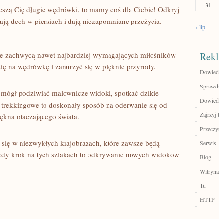
31
 cieszą Cię⁢ długie wędrówki, to mamy coś dla Ciebie! Odkryj
rają dech w piersiach‍ i dają niezapomniane przeżycia.
« lip
które zachwycą nawet najbardziej wymagających miłośników
Rekl
ię na wędrówkę i zanurzyć się w pięknie przyrody.
Dowiedz 
Sprawdź
 mógł podziwiać malownicze widoki, spotkać​ dzikie
Dowiedz 
i trekkingowe to doskonały sposób na oderwanie się ⁣od
Zajrzyj t
iękna otaczającego⁣ świata.
Przeczyt
z się w niezwykłych krajobrazach, które zawsze będą
Serwis
każdy krok na tych szlakach to ⁢odkrywanie nowych ⁣widoków
Blog
Witryna
Tu
HTTP