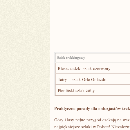
Szlak trekkingowy
Bieszczadzki szlak czerwony
Tatry – szlak Orle Gniazdo
Pieniński‍ szlak żółty
Praktyczne porady dla entuzjastów tre
Góry i lasy pełne przygód czekają na ws
najpiękniejsze ‍szlaki​ w⁢ Polsce! Niezale