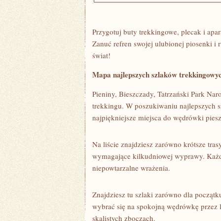
Przygotuj buty‌ trekkingowe, ‌plecak i ap
Zanuć refren swojej⁣ ulubionej piosenki i 
świat!
Mapa najlepszych szlaków trekkingowy
Pieniny,‍ Bieszczady, ⁢Tatrzański Park Nar
trekkingu. W poszukiwaniu najlepszych s
najpiękniejsze miejsca ‍do wędrówki piesz
Na liście znajdziesz zarówno krótsze tras
wymagające kilkudniowej ​wyprawy. Każdy
niepowtarzalne wrażenia.
Znajdziesz tu szlaki zarówno dla początk
wybrać ⁢się na spokojną wędrówkę przez la
skalistych ⁤zboczach.