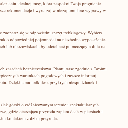
ezieniu idealnej trasy, która⁢ zaspokoi Twoją pragnienie
nasze rekomendacje i wyruszaj w niezapomniane⁤ wyprawy w
ie zaopatrz się w odpowiedni sprzęt trekkingowy. Wybierz
ecak o odpowiedniej pojemności na niezbędne wyposażenie.
kach lub obozowiskach, by odetchnąć po męczącym dniu na
 zasadach ⁣bezpieczeństwa. Planuj trasę zgodnie z Twoimi
ezpiecznych ‌warunkach pogodowych i ⁤zawsze informuj
owrotu. ‌Dzięki temu unikniesz przykrych niespodzianek i
lak górski o zróżnicowanym terenie⁢ i⁣ spektakularnych⁤
we, gdzie otaczająca przyroda zapiera dech w piersiach i
kim kontaktem z dziką ‍przyrodą.