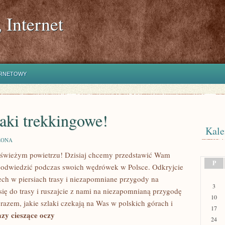
 Internet
ERNETOWY
laki trekkingowe!
Kale
ZONA
a świeżym powietrzu! Dzisiaj chcemy przedstawić‍ Wam
P
o odwiedzić⁢ podczas swoich wędrówek w Polsce.⁣ Odkryjcie
ech w piersiach trasy i niezapomniane przygody na
3
e się do ‍trasy i⁣ ruszajcie z nami na niezapomnianą przygodę
10
razem, jakie szlaki czekają na Was w polskich górach ⁣i
17
zy cieszące ‌oczy
24