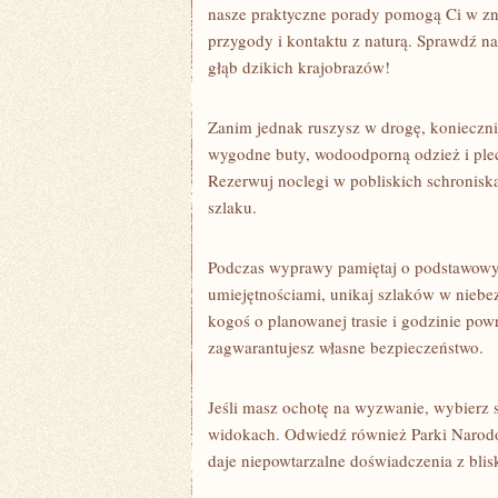
nasze praktyczne porady pomogą Ci w znal
przygody i kontaktu z naturą. Sprawdź⁣ 
⁤głąb ⁤dzikich krajobrazów!
Zanim jednak ruszysz ​w ‍drogę, konieczn
wygodne‍ buty, wodoodporną odzież i pl
Rezerwuj noclegi w pobliskich schronis
szlaku.
Podczas wyprawy pamiętaj o podstawowych
umiejętnościami, unikaj szlaków ​w nieb
kogoś o ‍planowanej⁤ trasie⁤ i⁤ godzinie p
zagwarantujesz własne⁣ bezpieczeństwo.
Jeśli masz ochotę na wyzwanie, wybierz sz
widokach. Odwiedź również ‌Parki Narodo
daje niepowtarzalne doświadczenia z blis