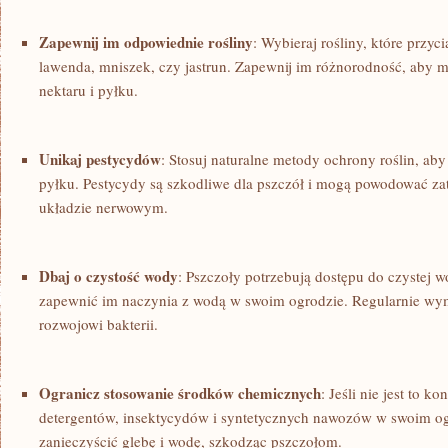
Zapewnij ⁣im odpowiednie ⁢rośliny
: Wybieraj rośliny,‌ które przyci
lawenda, mniszek, ⁤czy jastrun. Zapewnij ⁢im różnorodność, aby⁢ 
nektaru i pyłku.
Unikaj pestycydów
: Stosuj naturalne metody ochrony roślin, aby u
pyłku. Pestycydy są szkodliwe dla⁢ pszczół i mogą powodować za
układzie nerwowym.
Dbaj o czystość wody
: Pszczoły potrzebują dostępu do czystej wo
⁢zapewnić im naczynia z wodą w swoim ogrodzie. Regularnie wym
rozwojowi bakterii.
Ogranicz stosowanie środków chemicznych
: Jeśli nie jest to k
detergentów, insektycydów i syntetycznych nawozów w​ swoim og
zanieczyścić glebę i⁤ wodę,​ szkodząc⁤ pszczołom.