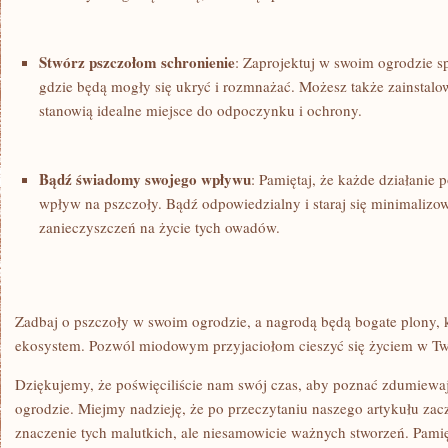
Stwórz pszczołom schronienie
: Zaprojektuj w swoim ogrodzie s
gdzie ‍będą mogły się​ ukryć i rozmnażać. Możesz także zainstalowa
stanowią idealne miejsce do odpoczynku i ochrony.
Bądź świadomy swojego⁣ wpływu
: Pamiętaj, że każde działanie 
wpływ na ⁢pszczoły. Bądź odpowiedzialny i staraj się⁢ minimali
zanieczyszczeń na życie tych owadów.
Zadbaj o pszczoły w swoim ogrodzie, a ⁣nagrodą będą bogate plony, k
ekosystem. Pozwól miodowym przyjaciołom cieszyć się życiem w Tw
Dziękujemy, że poświęciliście ⁤nam swój czas, aby poznać zdumiewa
⁣ogrodzie. Miejmy nadzieję, że po przeczytaniu naszego artykułu zac
znaczenie tych⁢ malutkich, ale niesamowicie ważnych stworzeń. Pamięt