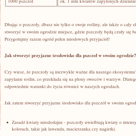
1000 pszczół
ok. 1 mln kwiatów zapylonych dzienni
Dbając ⁢o pszczoły, dbasz nie tylko o swoje rośliny, ale także o cały
stworzyć w swoim‍ ogrodzie miejsce, gdzie pszczoły będą czuły się bez
Przygotujmy razem ogród⁣ pełen miodowych przyjaciół!
Jak stworzyć przyjazne środowisko‌ dla pszczoł w swoim ogrodzie
Czy wiesz, że pszczoły są niezwykle ważne dla⁣ naszego ekosyste
zapylanie ⁤roślin, co⁤ przekłada się na plony owoców i warzyw. ⁣Dlate
odpowiednie warunki do życia również w naszych ogrodach.
Jak zatem stworzyć przyjazne ‌środowisko dla pszczół ⁤w‍ swoim ogrod
Zasadź ​kwiaty‍ miododajne -⁢ pszczoły uwielbiają kwiaty o inte
kolorach, takie jak lawenda, macierzanka czy nagietki.