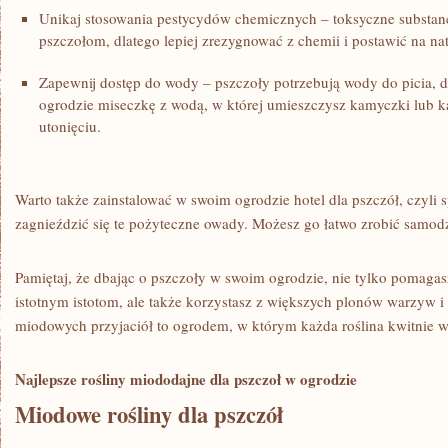
Unikaj⁢ stosowania pestycydów ⁣chemicznych – toksyczne substan
pszczołom, dlatego lepiej zrezygnować z chemii i postawić⁣ na na
Zapewnij dostęp do wody – pszczoły potrzebują wody ‌do⁤ picia, d
ogrodzie‍ miseczkę z wodą, ⁤w ‍której umieszczysz kamyczki ‌lub k
utonięciu.
Warto także zainstalować w swoim ⁤ogrodzie hotel dla pszczół,​ czyli 
zagnieździć się te pożyteczne owady. Możesz go⁤ łatwo zrobić samodzi
Pamiętaj, że dbając o pszczoły w⁢ swoim ‍ogrodzie, nie tylko pomagas
istotnym istotom, ale ⁤także korzystasz ⁢z większych plonów ⁣warzyw i
miodowych przyjaciół ‍to ogrodem, w którym każda roślina⁣ kwitnie w
Najlepsze rośliny miododajne dla pszczoł w ⁣ogrodzie
Miodowe ⁢rośliny dla pszczół