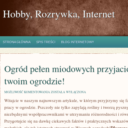
Hobby, Rozrywka, Internet
STRONA GŁÓWNA
SPIS TREŚCI
BLOG INTERNETOWY
Ogród pełen miodowych przyjació
twoim ogrodzie!
OGRÓD
MOŻLIWOŚĆ KOMENTOWANIA
ZOSTAŁA WYŁĄCZONA
PEŁEN
Witajcie w naszym⁣ najnowszym artykule, w którym ⁢przyjrzymy się f
MIODOWYCH
PRZYJACIÓŁ
pracy​ w ogrodzie. Pszczoły nie tylko zapylają‌ rośliny‍ i tworzą pyszn
–
PSZCZOŁY
niezbędnymi ⁢współpracownikami w utrzymaniu różnorodności i ró
W
Przygotujcie się na dawkę ciekawych faktów i praktycznych wskazó
TWOIM
OGRODZIE!
Dlaczego 
malutkich, ale tak ​istotnych stworzeń w Waszych ogrodach!