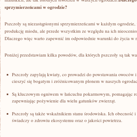
sprzymierzeńcami ⁣w ogrodzie?
Pszczoły są niezastąpionymi sprzymierzeńcami w każdym ogrodzie, n
produkcję miodu, ale przede‍ wszystkim ‌ze względu na ⁣ich ⁤nieocenio
Dlaczego więc warto zapewnić im odpowiednie warunki do życia w 
Poniżej przedstawiam kilka powodów,‍ dla których pszczoły​ są tak w
Pszczoły zapylają kwiaty, co⁢ prowadzi do powstawania owoców 
cieszyć⁣ się bogatym i zróżnicowanym ‍plonem w naszych ogroda
Są kluczowym ogniwem w łańcuchu pokarmowym, ⁢pomagając roś
zapewniając pożywienie dla wielu gatunków zwierząt.
Pszczoły są także wskaźnikiem stanu środowiska. Ich obecność i
świadczy o zdrowiu⁢ ekosystemu oraz o jakości powietrza.