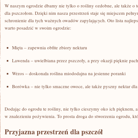
W naszym ogrodzie dbamy nie tylko o rośliny ozdobne, ale ⁤także o 
dla pszczołom. Dzięki nim nasza przestrzeń staje się miejscem pełny
schronienie dla tych ważnych owadów‌ zapylających. Oto lista najleps
warto posadzić w swoim ogrodzie:
Mięta – zapewnia obfite⁤ zbiory nektaru
Lawenda – uwielbiana przez pszczoły, a przy okazji pięknie pac
Wrzos – doskonała roślina​ miododajna na jesienne⁣ poranki
Borówka – nie tylko​ smaczne owoce, ‍ale‌ także pyszny nektar dla
Dodając do‍ ogrodu te rośliny, nie tylko cieszymy oko ich pięknem,
w znalezieniu pożywienia. To prosta ‌droga‌ do stworzenia ogrodu, kt
Przyjazna przestrzeń dla pszczół