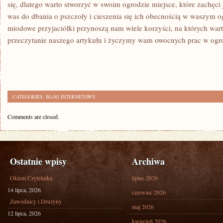
się,⁢ dlatego ‍warto ⁢stworzyć w swoim ogrodzie miejsce, które zachęc
was​ do dbania o pszczoły i cieszenia się ich obecnością w‍ waszym o
miodowe ‍przyjaciółki przynoszą nam ⁣wiele‌ korzyści, na których wa
‌przeczytanie⁣ naszego artykułu i życzymy wam owocnych prac w ogr
CATEGORIES:
BLOG INTERNETOWY
Comments are closed.
Ostatnie wpisy
Archiwa
Okiem Czytelnika
lipiec 2026
14 lipca, 2026
czerwiec 2026
Zawodnicy i Drużyny
maj 2026
12 lipca, 2026
kwiecień 2026