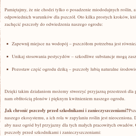
Pamiętajmy, że nie chodzi tylko o posadzenie miododajnych‍ roślin, al
odpowiednich warunków ‍dla pszczół. Oto kilka prostych kroków, k
zachęcić pszczoły do odwiedzenia naszego ⁣ogrodu:
Zapewnij miejsce na wodopój​ – pszczółom ‌potrzebna jest równi
Unikaj stosowania pestycydów – szkodliwe substancje mogą zas
Pozostaw ⁣część ogrodu dziką – ‌pszczoły lubią naturalne środowi
Dzięki takim działaniom możemy stworzyć przyjazną przestrzeń dla p
⁣nam obfitością plonów ​i⁣ pięknym kwitnieniem naszego ogrodu.
Jak chronić pszczoły przed szkodnikami i zanieczyszczeniami?
Psz
naszego ekosystemu, a ich rola w zapylaniu roślin jest nieoceniona. Dl
aby nasz ogród był przyjazny ⁤dla tych‌ małych pracowitych ​owadów.
pszczoły przed szkodnikami i zanieczyszczeniami: