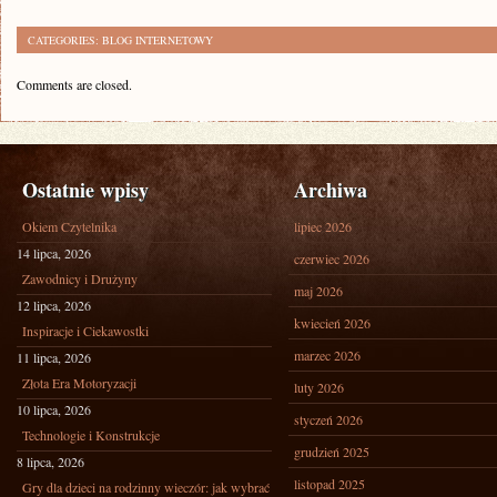
CATEGORIES:
BLOG INTERNETOWY
Comments are closed.
Ostatnie wpisy
Archiwa
Okiem Czytelnika
lipiec 2026
14 lipca, 2026
czerwiec 2026
Zawodnicy i Drużyny
maj 2026
12 lipca, 2026
kwiecień 2026
Inspiracje i Ciekawostki
marzec 2026
11 lipca, 2026
Złota Era Motoryzacji
luty 2026
10 lipca, 2026
styczeń 2026
Technologie i Konstrukcje
grudzień 2025
8 lipca, 2026
listopad 2025
Gry dla dzieci na rodzinny wieczór: jak wybrać