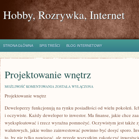
Hobby, Rozrywka, Internet
STRONA GŁÓWNA
SPIS TREŚCI
BLOG INTERNETOWY
Projektowanie wnętrz
PROJEKTOWANIE
MOŻLIWOŚĆ KOMENTOWANIA
ZOSTAŁA WYŁĄCZONA
WNĘTRZ
Projektowanie wnętrz
Deweloperzy funkcjonują na rynku posiadłości od wielu pokoleń. Ic
i oczywiste. Każdy deweloper to inwestor. Ma finanse, jakie chce za
wyeksploatować i rzecz wyraźna pomnożyć. Oczywistym jest także z
walutowych, jakie wolno zainwestować powinno być dosyć sporo. In
to, by nie tylko nawiązać, ale przede wszystkim zakończyć inwestyc