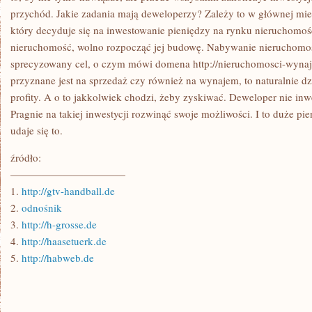
przychód. Jakie zadania mają deweloperzy? Zależy to w głównej mi
który decyduje się na inwestowanie pieniędzy na rynku nieruchomo
nieruchomość, wolno rozpocząć jej budowę. Nabywanie nieruchomo
sprecyzowany cel, o czym mówi domena http://nieruchomosci-wynaj
przyznane jest na sprzedaż czy również na wynajem, to naturalnie d
profity. A o to jakkolwiek chodzi, żeby zyskiwać. Deweloper nie inwe
Pragnie na takiej inwestycji rozwinąć swoje możliwości. I to duże p
udaje się to.
źródło:
———————————
1.
http://gtv-handball.de
2.
odnośnik
3.
http://h-grosse.de
4.
http://haasetuerk.de
5.
http://habweb.de