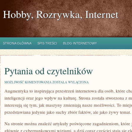
Hobby, Rozrywka, Internet
STRONA GŁÓWNA
SPIS TREŚCI
BLOG INTERNETOWY
Pytania od czytelników
PYTANIA
MOŻLIWOŚĆ KOMENTOWANIA
ZOSTAŁA WYŁĄCZONA
OD
Augmentyka to inspirująca przestrzeń internetowa dla osób, które chc
CZYTELNIKÓW
inteligencji oraz jego wpływ na kulturę. Strona została stworzona z m
interesują się tym, jak maszyny zmieniają nasze możliwości. To miejs
przedstawiana jedynie jako suchy zbiór faktów, ale jako żywy temat.
Na stronie można znaleźć artykuły poświęcone zagadnieniom, które 
głównie z cyberpunkowymi wizjami, a dziś coraz częściej stają się e