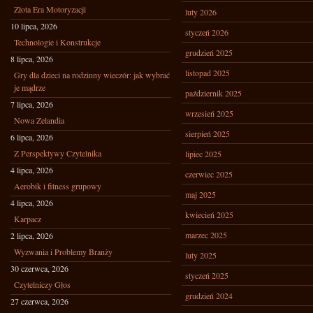
Złota Era Motoryzacji
luty 2026
10 lipca, 2026
styczeń 2026
Technologie i Konstrukcje
grudzień 2025
8 lipca, 2026
listopad 2025
Gry dla dzieci na rodzinny wieczór: jak wybrać
je mądrze
październik 2025
7 lipca, 2026
wrzesień 2025
Nowa Zelandia
sierpień 2025
6 lipca, 2026
Z Perspektywy Czytelnika
lipiec 2025
4 lipca, 2026
czerwiec 2025
Aerobik i fitness grupowy
maj 2025
4 lipca, 2026
kwiecień 2025
Karpacz
marzec 2025
2 lipca, 2026
Wyzwania i Problemy Branży
luty 2025
30 czerwca, 2026
styczeń 2025
Czytelniczy Głos
grudzień 2024
27 czerwca, 2026