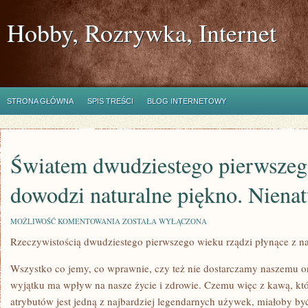
Hobby, Rozrywka, Internet
STRONA GŁÓWNA
SPIS TREŚCI
BLOG INTERNETOWY
Światem dwudziestego pierwszeg
dowodzi naturalne piękno. Nienat
ŚWIATEM
MOŻLIWOŚĆ KOMENTOWANIA
ZOSTAŁA WYŁĄCZONA
DWUDZIESTEGO
Rzeczywistością dwudziestego pierwszego wieku rządzi płynące z na
PIERWSZEGO
WIEKU
DOWODZI
Wszystko co jemy, co wprawnie, czy też nie dostarczamy naszemu o
NATURALNE
PIĘKNO.
wyjątku ma wpływ na nasze życie i zdrowie. Czemu więc z kawą, któ
NIENATURALNE
atrybutów jest jedną z najbardziej legendarnych używek, miałoby być