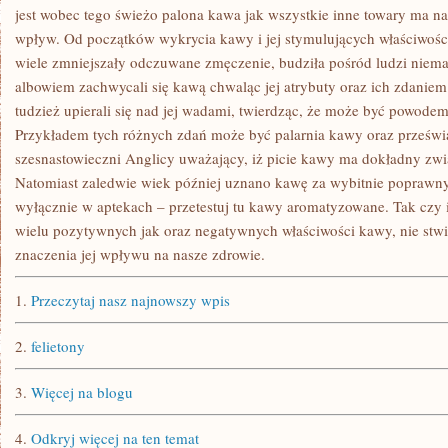
jest wobec tego świeżo palona kawa jak wszystkie inne towary ma na
wpływ. Od początków wykrycia kawy i jej stymulujących właściwości,
wiele zmniejszały odczuwane zmęczenie, budziła pośród ludzi niemał
albowiem zachwycali się kawą chwaląc jej atrybuty oraz ich zdaniem 
tudzież upierali się nad jej wadami, twierdząc, że może być powode
Przykładem tych różnych zdań może być palarnia kawy oraz prześwia
szesnastowieczni Anglicy uważający, iż picie kawy ma dokładny zw
Natomiast zaledwie wiek później uznano kawę za wybitnie poprawn
wyłącznie w aptekach – przetestuj tu kawy aromatyzowane. Tak czy
wielu pozytywnych jak oraz negatywnych właściwości kawy, nie stw
znaczenia jej wpływu na nasze zdrowie.
1.
Przeczytaj nasz najnowszy wpis
2.
felietony
3.
Więcej na blogu
4.
Odkryj więcej na ten temat