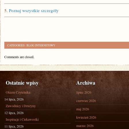
5.
Poznaj wszystkie szczegóły
CATEGORIES:
BLOG INTERNETOWY
Comments are closed.
Ostatnie wpisy
Archiwa
Okiem Czytelnika
lipiec 2026
14 lipca, 2026
czerwiec 2026
Zawodnicy i Drużyny
maj 2026
12 lipca, 2026
kwiecień 2026
Inspiracje i Ciekawostki
marzec 2026
11 lipca, 2026