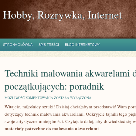
Hobby, Rozrywka, Internet
STRONA GŁÓWNA
SPIS TREŚCI
BLOG INTERNETOWY
Techniki malowania akwarelami d
początkujących: poradnik
TECHNIKI
MOŻLIWOŚĆ KOMENTOWANIA
ZOSTAŁA WYŁĄCZONA
MALOWANIA
Witajcie, miłośnicy sztuki! Dzisiaj chciałabym przedstawić Wam​ por
AKWARELAMI
DLA
dotyczący technik malowania akwarelami. Odkryjcie tajniki tego pi
POCZĄTKUJĄCYCH:
PORADNIK
swoje artystyczne umiejętności. Czytajcie dalej,⁢ aby dowiedzieć się w
materiały potrzebne do malowania akwarelami