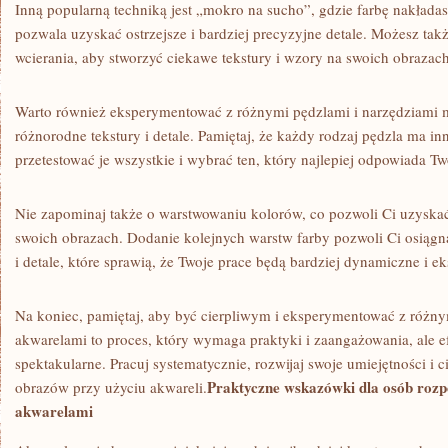
Inną⁣ popularną techniką jest „mokro na sucho”, gdzie‍ farbę nakładas
pozwala uzyskać ‍ostrzejsze ‌i bardziej precyzyjne detale. Możesz tak
wcierania, aby stworzyć ciekawe tekstury i wzory na swoich obrazach
Warto również eksperymentować z​ różnymi pędzlami i narzędziami m
różnorodne tekstury i detale. Pamiętaj, że każdy rodzaj pędzla ma inn
przetestować je wszystkie i wybrać‌ ten, który najlepiej odpowiada T
Nie zapominaj także o warstwowaniu ‍kolorów, co⁤ pozwoli Ci ⁢uzyska
swoich ​obrazach. Dodanie kolejnych warstw ​farby pozwoli ⁢Ci ⁤osiągnąć
i detale, które sprawią,​ że Twoje prace będą bardziej dynamiczne‍ i ⁣e
Na koniec, pamiętaj, aby być cierpliwym i eksperymentować z różn
akwarelami to proces, który wymaga‍ praktyki i zaangażowania, ale 
spektakularne. Pracuj systematycznie, rozwijaj swoje umiejętności i 
Praktyczne wskazówki dla​ osób roz
obrazów‍ przy użyciu akwareli.
akwarelami