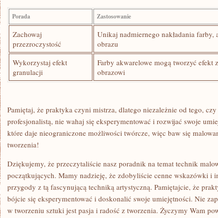
Porada
Zastosowanie
Zachowaj
Unikaj nadmiernego ‍nakładania farby,
przezroczystość
obrazu
Wykorzystaj efekt
Farby akwarelowe mogą tworzyć efekt zi
granulacji
obrazowi
Pamiętaj, że praktyka czyni mistrza, dlatego niezależnie od tego, czy⁢
profesjonalistą, nie wahaj się eksperymentować i rozwijać swoje umie
które daje ‍nieograniczone możliwości twórcze, więc baw się malowan
tworzenia!
Dziękujemy,‌ że przeczytaliście nasz poradnik‍ na⁢ temat technik mal
początkujących. Mamy nadzieję, że zdobyliście cenne wskazówki i in
przygody z tą fascynującą techniką​ artystyczną. Pamiętajcie, że prakty
bójcie się eksperymentować i‌ doskonalić swoje umiejętności. Nie zap
w tworzeniu sztuki‌ jest pasja ‌i radość z tworzenia. Życzymy Wam po