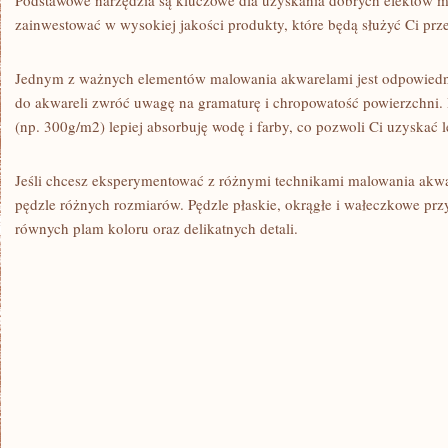
Podstawowe narzędzia‌ są kluczowe dla ‌uzyskania dobrych efektów 
zainwestować w wysokiej jakości produkty, które będą służyć Ci prze
Jednym z ważnych elementów⁢ malowania akwarelami jest odpowiedni
do akwareli zwróć uwagę‍ na gramaturę i chropowatość powierzchni. 
(np. ⁤300g/m2) lepiej⁤ absorbuję wodę i farby, co pozwoli Ci uzyskać 
Jeśli chcesz eksperymentować z różnymi technikami ⁤malowania akwar
pędzle różnych rozmiarów. Pędzle płaskie, okrągłe i wałeczkowe przy
równych plam koloru oraz delikatnych detali.