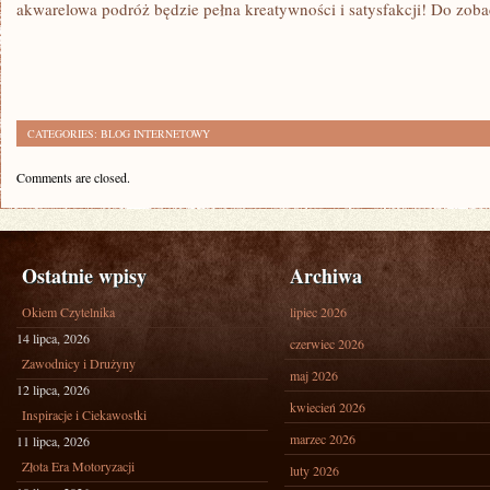
akwarelowa podróż będzie pełna kreatywności ⁣i satysfakcji! Do zoba
CATEGORIES:
BLOG INTERNETOWY
Comments are closed.
Ostatnie wpisy
Archiwa
Okiem Czytelnika
lipiec 2026
14 lipca, 2026
czerwiec 2026
Zawodnicy i Drużyny
maj 2026
12 lipca, 2026
kwiecień 2026
Inspiracje i Ciekawostki
marzec 2026
11 lipca, 2026
Złota Era Motoryzacji
luty 2026