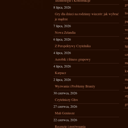
Technologie i Konstrukcje
gr
8 lipca, 2026
li
Gry dla dzieci na rodzinny wieczór: jak wybrać
je mądrze
pa
7 lipca, 2026
wr
Nowa Zelandia
si
6 lipca, 2026
Z Perspektywy Czytelnika
li
4 lipca, 2026
cz
Aerobik i fitness grupowy
ma
4 lipca, 2026
kw
Karpacz
ma
2 lipca, 2026
Wyzwania i Problemy Branży
lu
30 czerwca, 2026
st
Czytelniczy Głos
gr
27 czerwca, 2026
Mali Geniusze
22 czerwca, 2026
Recenzje i porównania