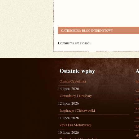
CATEGORIES:
BLOG INTERNETOWY
Comments are closed.
Ostatnie wpisy
A
Okiem Czytelnika
li
14 lipca, 2026
cz
Zawodnicy i Drużyny
ma
12 lipca, 2026
kw
Inspiracje i Ciekawostki
ma
11 lipca, 2026
Złota Era Motoryzacji
lu
10 lipca, 2026
st