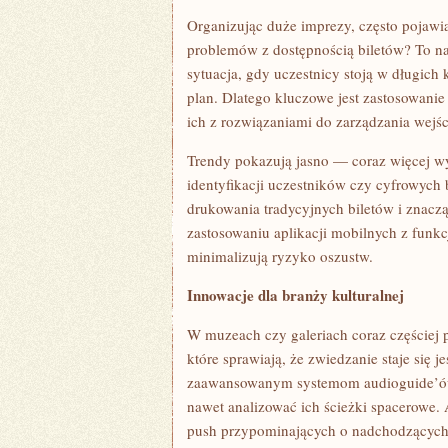
Organizując duże imprezy, często pojawia
problemów z dostępnością biletów? To na
sytuacja, gdy uczestnicy stoją w długich 
plan. Dlatego kluczowe jest zastosowani
ich z rozwiązaniami do zarządzania wejś
Trendy pokazują jasno — coraz więcej wy
identyfikacji uczestników czy cyfrowych 
drukowania tradycyjnych biletów i znaczą
zastosowaniu aplikacji mobilnych z funkcj
minimalizują ryzyko oszustw.
Innowacje dla branży kulturalnej
W muzeach czy galeriach coraz częściej p
które sprawiają, że zwiedzanie staje się 
zaawansowanym systemom audioguide’ów
nawet analizować ich ścieżki spacerowe.
push przypominających o nadchodzących