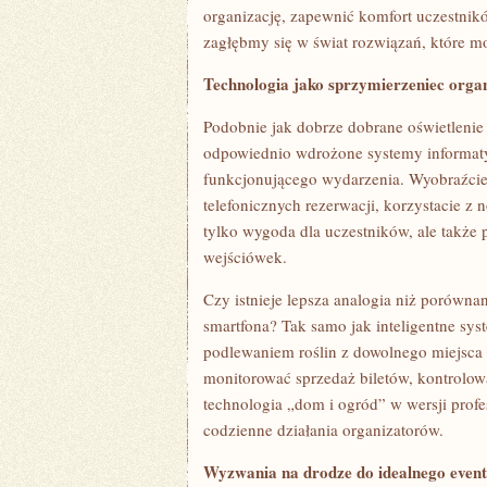
organizację, zapewnić komfort uczestnikó
zagłębmy się w świat rozwiązań, które m
Technologia jako sprzymierzeniec orga
Podobnie jak dobrze dobrane oświetlenie 
odpowiednio wdrożone systemy informat
funkcjonującego wydarzenia. Wyobraźcie s
telefonicznych rezerwacji, korzystacie z 
tylko wygoda dla uczestników, ale także 
wejściówek.
Czy istnieje lepsza analogia niż porówn
smartfona? Tak samo jak inteligentne sy
podlewaniem roślin z dowolnego miejsca
monitorować sprzedaż biletów, kontrolow
technologia „dom i ogród” w wersji prof
codzienne działania organizatorów.
Wyzwania na drodze do idealnego even