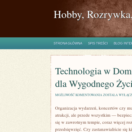
Hobby, Rozrywka,
STRONA GŁÓWNA
SPIS TREŚCI
BLOG INT
Technologia w Dom
dla Wygodnego Życi
TECHNOLOGIA
MOŻLIWOŚĆ KOMENTOWANIA
ZOSTAŁA WYŁĄC
W
DOMU:
Organizacja wydarzeń, koncertów czy muz
NOWOCZESNE
ROZWIĄZANIA
atrakcji, ale przede wszystkim — bezpiec
DLA
WYGODNEGO
się w zawrotnym tempie, coraz więcej ro
ŻYCIA!
przedsięwzięć. Czy zastanawialiście się 