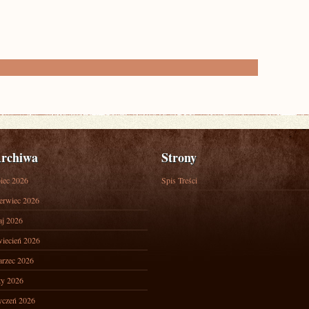
rchiwa
Strony
piec 2026
Spis Treści
erwiec 2026
j 2026
iecień 2026
rzec 2026
ty 2026
yczeń 2026