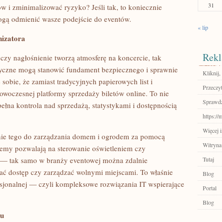
31
w i zminimalizować ryzyko? Jeśli tak, to koniecznie
ogą odmienić wasze podejście do eventów.
« lip
nizatora
Rekl
czy nagłośnienie tworzą atmosferę na koncercie, tak
yczne mogą stanowić fundament bezpiecznego i sprawnie
Kliknij,
obie, że zamiast tradycyjnych papierowych list i
Przeczyt
nowoczesnej platformy sprzedaży biletów online. To nie
Sprawdź
pełna kontrola nad sprzedażą, statystykami i dostępnością
https:/
Więcej i
anie tego do zarządzania domem i ogrodem za pomocą
Witryna
stemy pozwalają na sterowanie oświetleniem czy
 — tak samo w branży eventowej można zdalnie
Tutaj
ać dostęp czy zarządzać wolnymi miejscami. To właśnie
Blog
esjonalnej — czyli kompleksowe rozwiązania IT wspierające
Portal
Blog
tu