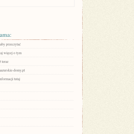
ama:
 aby przeczytać
aj więcej o tym
 teraz
/mazurskie-domy.pl
nformacji tutaj