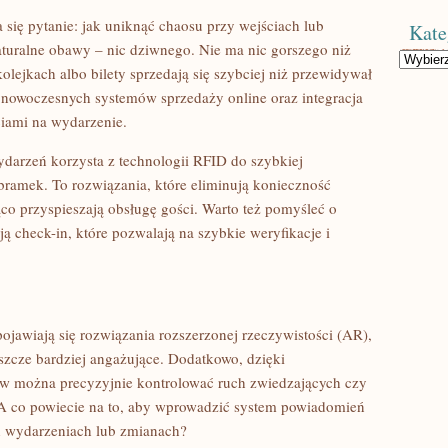
 się pytanie: jak uniknąć chaosu przy wejściach lub
Kate
turalne obawy – nic dziwnego. Nie ma nic gorszego niż
Kategorie
kolejkach albo bilety sprzedają się szybciej niż przewidywał
e nowoczesnych systemów sprzedaży online oraz integracja
ciami na wydarzenie.
darzeń korzysta z technologii RFID do szybkiej
bramek. To rozwiązania, które eliminują konieczność
co przyspieszają obsługę gości. Warto też pomyśleć o
ą check-in, które pozwalają na szybkie weryfikacje i
ojawiają się rozwiązania rozszerzonej rzeczywistości (AR),
jeszcze bardziej angażujące. Dodatkowo, dzięki
 można precyzyjnie kontrolować ruch zwiedzających czy
 A co powiecie na to, aby wprowadzić system powiadomień
 wydarzeniach lub zmianach?