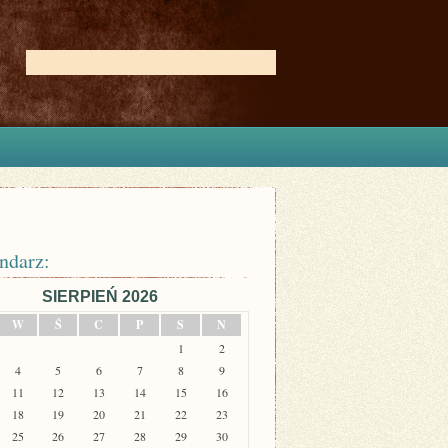
ndarz:
SIERPIEŃ 2026
W
Ś
C
P
S
N
1
2
4
5
6
7
8
9
11
12
13
14
15
16
18
19
20
21
22
23
25
26
27
28
29
30