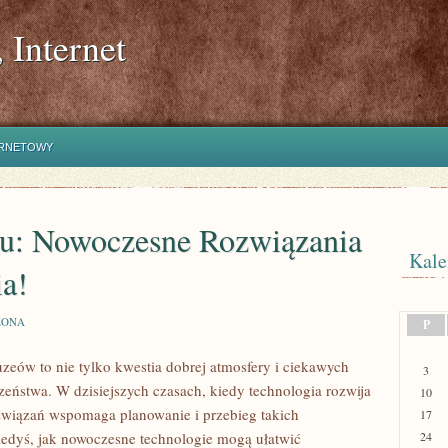
 Internet
ERNETOWY
u: Nowoczesne Rozwiązania
Kale
a!
ZONA
P
eów to nie tylko kwestia dobrej atmosfery i ciekawych
3
zeństwa. W dzisiejszych czasach, kiedy technologia rozwija
10
związań wspomaga planowanie i przebieg takich
17
kiedyś, jak nowoczesne technologie mogą ułatwić
24