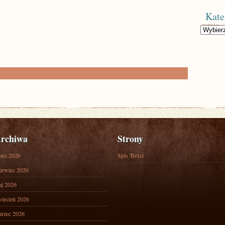
Kate
Kategorie
rchiwa
Strony
piec 2026
Spis Treści
erwiec 2026
j 2026
iecień 2026
rzec 2026