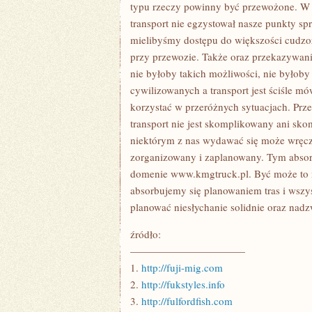
W
typu rzeczy powinny być przewożone. W 
BARDZO
transport nie egzystował nasze punkty s
ROZMAITYCH
PRZYPADKACH
mielibyśmy dostępu do większości cudzo
przy przewozie. Także oraz przekazywani
nie byłoby takich możliwości, nie byłob
cywilizowanych a transport jest ściśle 
korzystać w przeróżnych sytuacjach. Prz
transport nie jest skomplikowany ani sko
niektórym z nas wydawać się może wręcz
zorganizowany i zaplanowany. Tym absorb
domenie www.kmgtruck.pl. Być może to m
absorbujemy się planowaniem tras i wszys
planować niesłychanie solidnie oraz nad
źródło:
———————————
1.
http://fuji-mig.com
2.
http://fukstyles.info
3.
http://fulfordfish.com