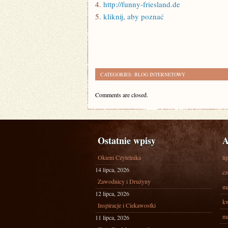
4.
http://funny-friesland.de
5.
kliknij, aby poznać
CATEGORIES:
BLOG INTERNETOWY
Comments are closed.
Ostatnie wpisy
A
Okiem Czytelnika
li
14 lipca, 2026
cz
Zawodnicy i Drużyny
ma
12 lipca, 2026
kw
Inspiracje i Ciekawostki
ma
11 lipca, 2026