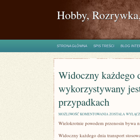
Hobby, Rozrywka,
STRONA GŁÓWNA
SPIS TREŚCI
BLOG INT
Widoczny każdego d
wykorzystywany jes
przypadkach
WIDOCZNY
MOŻLIWOŚĆ KOMENTOWANIA
ZOSTAŁA WYŁĄC
KAŻDEGO
Wielokrotnie powodem przenosin bywa ni
DNIA
TRANSPORT
WYKORZYSTYWA
Widoczny każdego dnia transport stosowa
JEST