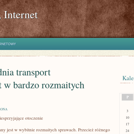
 Internet
ERNETOWY
nia transport
Kale
t w bardzo rozmaitych
P
ZONA
3
esprzyjające otoczenie
10
17
NY
ny jest w wybitnie rozmaitych sprawach. Przecież różnego
24