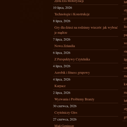
Złota Era Motoryzacji
lu
10 lipca, 2026
st
Technologie i Konstrukcje
gr
8 lipca, 2026
li
Gry dla dzieci na rodzinny wieczór: jak wybrać
je mądrze
pa
7 lipca, 2026
wr
Nowa Zelandia
si
6 lipca, 2026
Z Perspektywy Czytelnika
li
4 lipca, 2026
cz
Aerobik i fitness grupowy
ma
4 lipca, 2026
kw
Karpacz
ma
2 lipca, 2026
Wyzwania i Problemy Branży
lu
30 czerwca, 2026
st
Czytelniczy Głos
gr
27 czerwca, 2026
Mali Geniusze