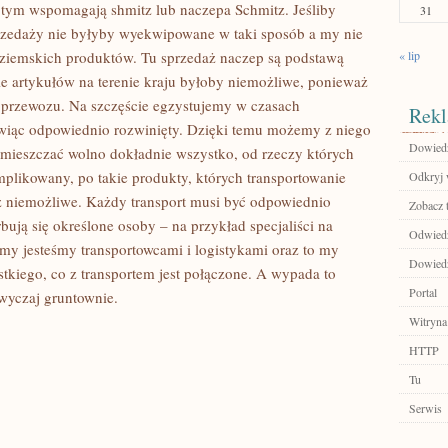
tym wspomagają shmitz lub naczepa Schmitz. Jeśliby
31
przedaży nie byłyby wyekwipowane w taki sposób a my nie
ziemskich produktów. Tu sprzedaż naczep są podstawą
« lip
e artykułów na terenie kraju byłoby niemożliwe, ponieważ
y przewozu. Na szczęście egzystujemy w czasach
Rekl
mówiąc odpowiednio rozwinięty. Dzięki temu możemy z niego
Dowiedz 
emieszczać wolno dokładnie wszystko, od rzeczy których
mplikowany, po takie produkty, których transportowanie
Odkryj 
 niemożliwe. Każdy transport musi być odpowiednio
Zobacz 
ują się określone osoby – na przykład specjaliści na
Odwiedź
y jesteśmy transportowcami i logistykami oraz to my
Dowiedz
tkiego, co z transportem jest połączone. A wypada to
Portal
zwyczaj gruntownie.
Witryna
HTTP
Tu
Serwis