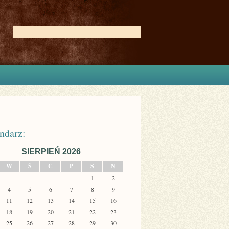
ndarz:
SIERPIEŃ 2026
W
Ś
C
P
S
N
1
2
4
5
6
7
8
9
11
12
13
14
15
16
18
19
20
21
22
23
25
26
27
28
29
30