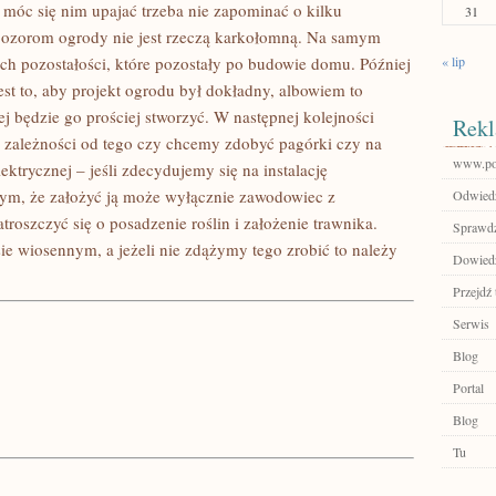
móc się nim upajać trzeba nie zapominać o kilku
31
pozorom ogrody nie jest rzeczą karkołomną. Na samym
M
ich pozostałości, które pozostały po budowie domu. Później
« lip
est to, aby projekt ogrodu był dokładny, albowiem to
j będzie go prościej stworzyć. W następnej kolejności
Rekl
w zależności od tego czy chcemy zdobyć pagórki czy na
www.por
ektrycznej – jeśli zdecydujemy się na instalację
tym, że założyć ją może wyłącznie zawodowiec z
Odwiedź
oszczyć się o posadzenie roślin i założenie trawnika.
Sprawdź
sie wiosennym, a jeżeli nie zdążymy tego zrobić to należy
Dowiedz
Przejdź 
Serwis
Blog
Portal
Blog
Tu