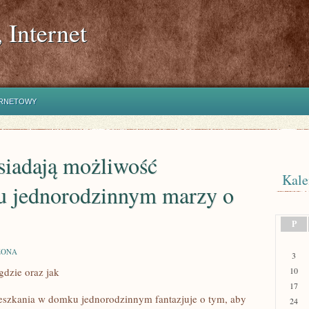
 Internet
ERNETOWY
osiadają możliwość
Kale
u jednorodzinnym marzy o
P
ZONA
3
dzie oraz jak
10
17
ieszkania w domku jednorodzinnym fantazjuje o tym, aby
24