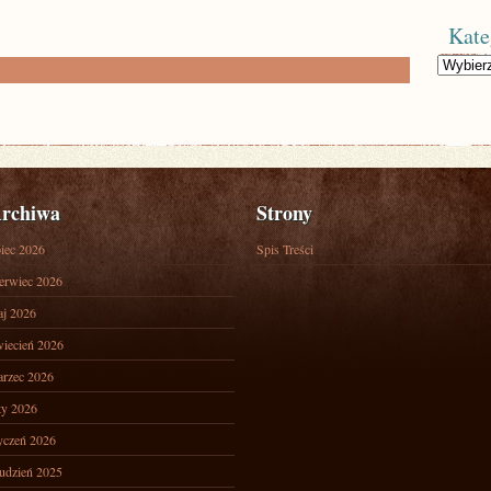
Kate
Kategorie
rchiwa
Strony
piec 2026
Spis Treści
erwiec 2026
j 2026
iecień 2026
rzec 2026
ty 2026
yczeń 2026
udzień 2025