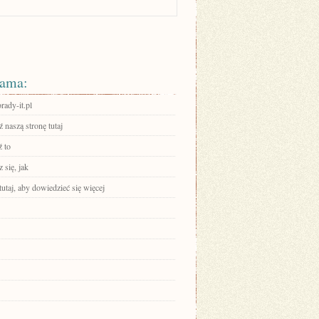
ama:
ady-it.pl
 naszą stronę tutaj
 to
 się, jak
tutaj, aby dowiedzieć się więcej