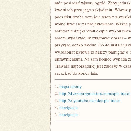
W
móc posiadać własny ogród. Żeby jednak 
DOMKU
kwestiach przy jego zakładaniu. Wbrew 
JEDNORODZINNY
MARZY
początku trzeba oczyścić teren z wszystk
O
wolno brać się za projektowanie. Ważne j
TYM
naturalnie dzięki temu ekipie wykonawcze
należy właściwie ukształtować obszar – 
przykład oczko wodne. Co do instalacji el
wysokonapięciową to należy pamiętać o 
uprawnieniami. Na sam koniec wypada zatr
Trawnik najporządniej jest założyć w cza
zaczekać do końca lata.
1.
mapa strony
2.
http://dyersburgmission.com/spis-tresci
3.
http://e-youtube-star.de/spis-tresci
4.
nawigacja
5.
nawigacja