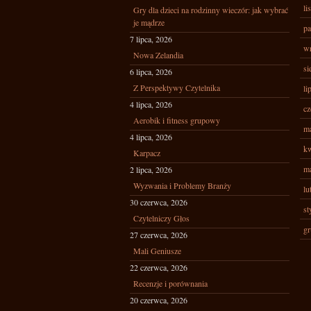
li
Gry dla dzieci na rodzinny wieczór: jak wybrać
je mądrze
pa
7 lipca, 2026
wr
Nowa Zelandia
si
6 lipca, 2026
Z Perspektywy Czytelnika
li
4 lipca, 2026
cz
Aerobik i fitness grupowy
ma
4 lipca, 2026
kw
Karpacz
ma
2 lipca, 2026
Wyzwania i Problemy Branży
lu
30 czerwca, 2026
st
Czytelniczy Głos
gr
27 czerwca, 2026
Mali Geniusze
22 czerwca, 2026
Recenzje i porównania
20 czerwca, 2026