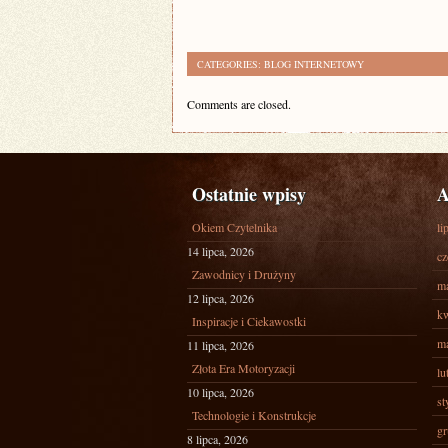
CATEGORIES:
BLOG INTERNETOWY
Comments are closed.
Ostatnie wpisy
A
Okiem Czytelnika
li
14 lipca, 2026
cz
Zawodnicy i Drużyny
ma
12 lipca, 2026
kw
Inspiracje i Ciekawostki
ma
11 lipca, 2026
Złota Era Motoryzacji
lu
10 lipca, 2026
st
Technologie i Konstrukcje
gr
8 lipca, 2026