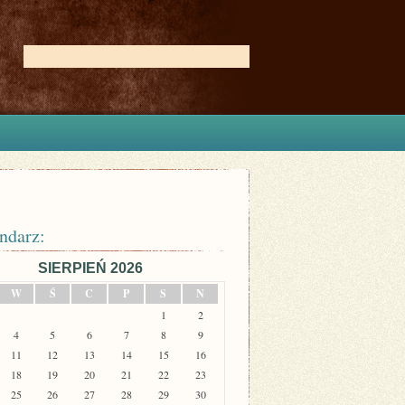
ndarz:
SIERPIEŃ 2026
W
Ś
C
P
S
N
1
2
4
5
6
7
8
9
11
12
13
14
15
16
18
19
20
21
22
23
25
26
27
28
29
30