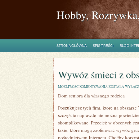
Hobby, Rozrywka,
STRONA GŁÓWNA
SPIS TREŚCI
BLOG INT
Wywóz śmieci z obs
WYWÓZ
MOŻLIWOŚĆ KOMENTOWANIA
ZOSTAŁA WYŁĄC
ŚMIECI
Dom seniora dla własnego rodzica
Z
OBSZARU
PLACU
Poszukujesz tych firm, które na obszarz
szczęście naprawdę nie można powiedzieć,
skomplikowane. Przecież w obecnych czas
takie, które mogą zaoferować wywóz gruz
pośrednictwem Internetu. Choćby korzyst