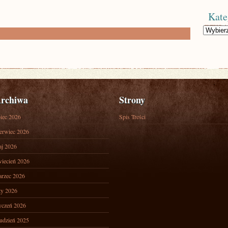
Kate
Kategorie
rchiwa
Strony
piec 2026
Spis Treści
erwiec 2026
j 2026
iecień 2026
rzec 2026
ty 2026
yczeń 2026
udzień 2025