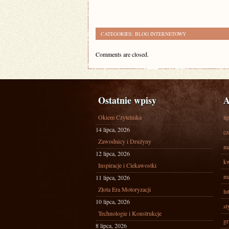
CATEGORIES:
BLOG INTERNETOWY
Comments are closed.
Ostatnie wpisy
A
Okiem Czytelnika
li
14 lipca, 2026
cz
Zawodnicy i Drużyny
ma
12 lipca, 2026
kw
Inspiracje i Ciekawostki
ma
11 lipca, 2026
Złota Era Motoryzacji
lu
10 lipca, 2026
st
Technologie i Konstrukcje
gr
8 lipca, 2026