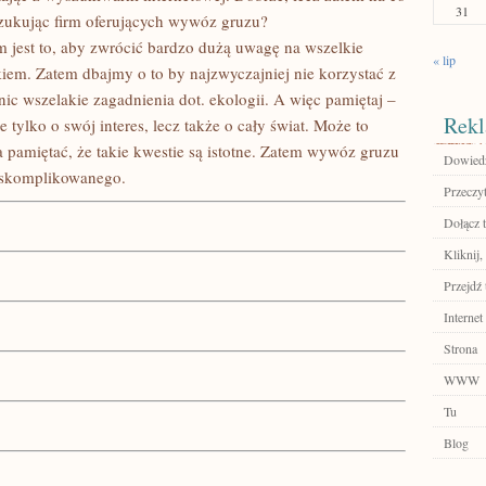
31
zukując firm oferujących wywóz gruzu?
jest to, aby zwrócić bardzo dużą uwagę na wszelkie
« lip
iem. Zatem dbajmy o to by najzwyczajniej nie korzystać z
 nic wszelakie zagadnienia dot. ekologii. A więc pamiętaj –
Rekl
 tylko o swój interes, lecz także o cały świat. Może to
a pamiętać, że takie kwestie są istotne. Zatem wywóz gruzu
Dowiedz
e skomplikowanego.
Przeczyt
Dołącz t
Kliknij,
Przejdź 
Internet
Strona
WWW
Tu
Blog