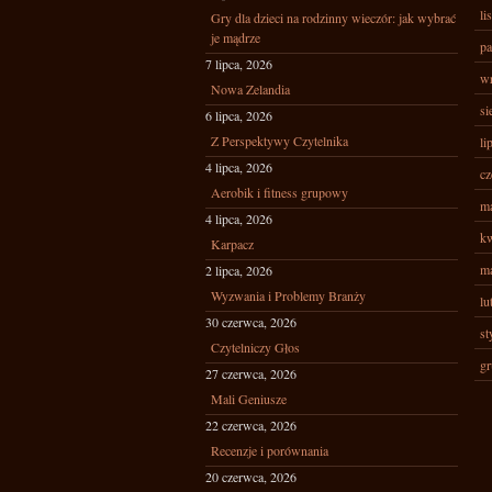
li
Gry dla dzieci na rodzinny wieczór: jak wybrać
je mądrze
pa
7 lipca, 2026
wr
Nowa Zelandia
si
6 lipca, 2026
Z Perspektywy Czytelnika
li
4 lipca, 2026
cz
Aerobik i fitness grupowy
ma
4 lipca, 2026
kw
Karpacz
ma
2 lipca, 2026
Wyzwania i Problemy Branży
lu
30 czerwca, 2026
st
Czytelniczy Głos
gr
27 czerwca, 2026
Mali Geniusze
22 czerwca, 2026
Recenzje i porównania
20 czerwca, 2026