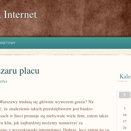
 Internet
ERNETOWY
zaru placu
Kale
ZONA
P
e Warszawy trudnią się głównie wywozem gruzu? Na
 że znalezienie takich przedsiębiorstw jest bardzo
3
10
ach w Sieci promuje się niebywale wiele firm, zatem także
17
u klin, jak najbardziej możemy namierzyć za
24
ając z wyszukiwarki internetowej. Dobrze, lecz zatem na co