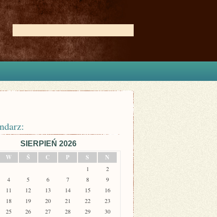
ndarz:
SIERPIEŃ 2026
W
Ś
C
P
S
N
1
2
4
5
6
7
8
9
11
12
13
14
15
16
18
19
20
21
22
23
25
26
27
28
29
30