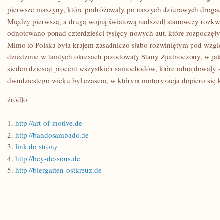
pierwsze maszyny, które podróżowały po naszych dziurawych drogach
Między pierwszą, a drugą wojną światową nadszedł stanowczy rozkwi
odnotowano ponad czterdzieści tysięcy nowych aut, które rozpoczęły
Mimo to Polska była krajem zasadniczo słabo rozwiniętym pod wzgl
dziedzinie w tamtych okresach przodowały Stany Zjednoczony, w jak
siedemdziesiąt procent wszystkich samochodów, które odnajdowały s
dwudziestego wieku był czasem, w którym motoryzacja dopiero się k
źródło:
———————————
1.
http://art-of-motive.de
2.
http://bandosambado.de
3.
link do strony
4.
http://bey-dessous.de
5.
http://biergarten-ostkreuz.de