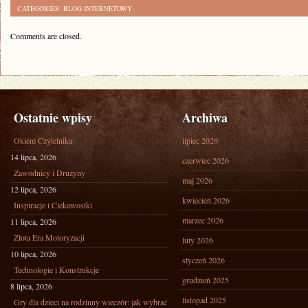
CATEGORIES:
BLOG INTERNETOWY
Comments are closed.
Ostatnie wpisy
Archiwa
Okiem Czytelnika
lipiec 2026
14 lipca, 2026
czerwiec 2026
Zawodnicy i Drużyny
maj 2026
12 lipca, 2026
kwiecień 2026
Inspiracje i Ciekawostki
marzec 2026
11 lipca, 2026
Złota Era Motoryzacji
luty 2026
10 lipca, 2026
styczeń 2026
Technologie i Konstrukcje
grudzień 2025
8 lipca, 2026
listopad 2025
Gry dla dzieci na rodzinny wieczór: jak wybrać