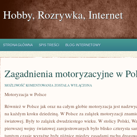
Hobby, Rozrywka, Internet
STRONA GŁÓWNA
SPIS TREŚCI
BLOG INTERNETOWY
Zagadnienia motoryzacyjne w Po
ZAGADNIENIA
MOŻLIWOŚĆ KOMENTOWANIA
ZOSTAŁA WYŁĄCZONA
MOTORYZACYJNE
Motoryzacja w Polsce
W
POLSCE
Również w Polsce jak oraz na całym globie motoryzacja jest nadzwy
na każdym kroku dziedziną. W Polsce za zalążek motoryzacji znamio
światowej. Były to zalążek dwudziestego wieku. W stolicy Polski,
pierwszej wojny światowej zarejestrowanych było blisko czterysta 
tamtym czasie wyraźne były różnice między zasadami ruchu drogoweg