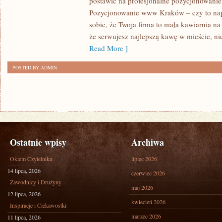
postawić na profesjonalne pozycjonowa
DO
Pozycjonowanie www Kraków – czy to na
sobie, że Twoja firma to mała kawiarnia 
SUKCESU
że serwujesz najlepszą kawę w mieście, ni
TWOJEJ
Read More ]
FIRMY
POSTED BY ADMIN
Ostatnie wpisy
Archiwa
Okiem Czytelnika
lipiec 2026
14 lipca, 2026
czerwiec 2026
Zawodnicy i Drużyny
maj 2026
12 lipca, 2026
kwiecień 2026
Inspiracje i Ciekawostki
marzec 2026
11 lipca, 2026