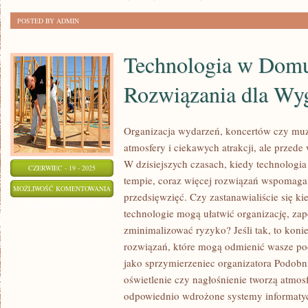
POSTED BY ADMIN
Technologia w Dom
Rozwiązania dla Wy
Organizacja wydarzeń, koncertów czy muze
atmosfery i ciekawych atrakcji, ale przed
W dzisiejszych czasach, kiedy technologi
CZERWIEC - 19 - 2025
tempie, coraz więcej rozwiązań wspomaga 
TECHNOLOGIA
MOŻLIWOŚĆ KOMENTOWANIA
przedsięwzięć. Czy zastanawialiście się k
W
ZOSTAŁA WYŁĄCZONA
technologie mogą ułatwić organizację, za
DOMU:
zminimalizować ryzyko? Jeśli tak, to koni
NOWOCZESNE
rozwiązań, które mogą odmienić wasze po
ROZWIĄZANIA
jako sprzymierzeniec organizatora Podobn
DLA
oświetlenie czy nagłośnienie tworzą atmosf
WYGODNEGO
odpowiednio wdrożone systemy informaty