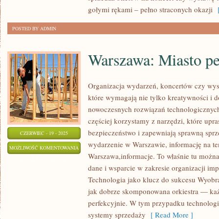
MODZIE
gołymi rękami – pełno straconych okazji
[
ŚLUBNEJ!
POSTED BY ADMIN
Warszawa: Miasto peł
Organizacja wydarzeń, koncertów czy wys
które wymagają nie tylko kreatywności i dob
nowoczesnych rozwiązań technologicznych
częściej korzystamy z narzędzi, które upra
bezpieczeństwo i zapewniają sprawną sprze
CZERWIEC - 19 - 2025
wydarzenie w Warszawie, informację na ten
WARSZAWA:
MOŻLIWOŚĆ KOMENTOWANIA
Warszawa,informacje. To właśnie tu można 
MIASTO
ZOSTAŁA WYŁĄCZONA
dane i wsparcie w zakresie organizacji i
PEŁNE
Technologia jako klucz do sukcesu Wyobra
HISTORII!
jak dobrze skomponowana orkiestra — każ
perfekcyjnie. W tym przypadku technolog
systemy sprzedaży
[ Read More ]