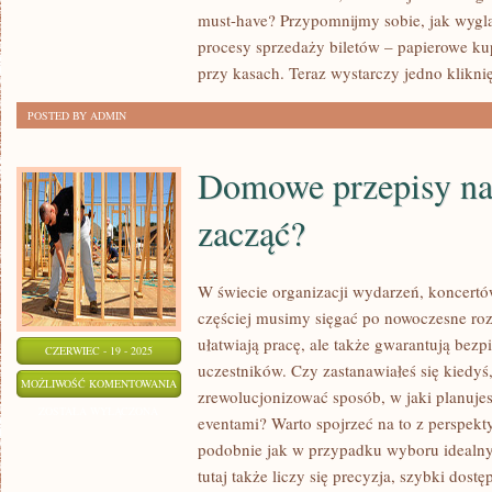
PRZYSZŁOŚCIĄ!
must-have? Przypomnijmy sobie, jak wygląd
procesy sprzedaży biletów – papierowe kup
przy kasach. Teraz wystarczy jedno klikni
POSTED BY ADMIN
Domowe przepisy na 
zacząć?
W świecie organizacji wydarzeń, koncert
częściej musimy sięgać po nowoczesne rozw
ułatwiają pracę, ale także gwarantują bezp
CZERWIEC - 19 - 2025
uczestników. Czy zastanawiałeś się kiedyś
DOMOWE
MOŻLIWOŚĆ KOMENTOWANIA
zrewolucjonizować sposób, w jaki planujes
PRZEPISY
ZOSTAŁA WYŁĄCZONA
eventami? Warto spojrzeć na to z perspekt
NA
podobnie jak w przypadku wyboru idealny
DANIA
tutaj także liczy się precyzja, szybki dostę