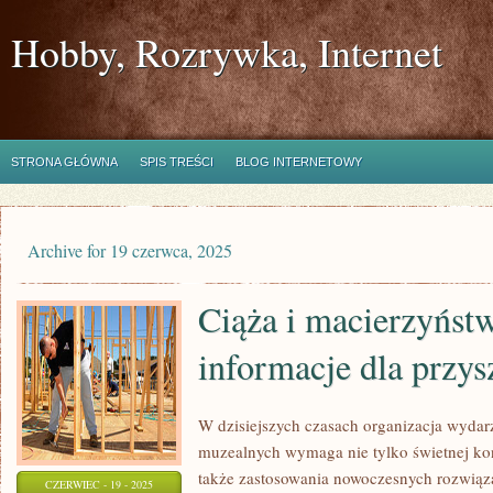
Hobby, Rozrywka, Internet
STRONA GŁÓWNA
SPIS TREŚCI
BLOG INTERNETOWY
Archive for 19 czerwca, 2025
Ciąża i macierzyńst
informacje dla przy
W dzisiejszych czasach organizacja wyda
muzealnych wymaga nie tylko świetnej konce
także zastosowania nowoczesnych rozwiąz
CZERWIEC - 19 - 2025