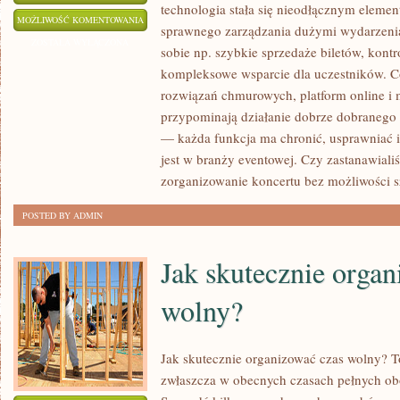
technologia stała się nieodłącznym eleme
CIĄŻA
MOŻLIWOŚĆ KOMENTOWANIA
sprawnego zarządzania dużymi wydarzenia
I
ZOSTAŁA WYŁĄCZONA
sobie np. szybkie sprzedaże biletów, kontr
MACIERZYŃSTWO:
kompleksowe wsparcie dla uczestników. Co
KLUCZOWE
rozwiązań chmurowych, platform online i m
INFORMACJE
przypominają działanie dobrze dobraneg
DLA
— każda funkcja ma chronić, usprawniać 
PRZYSZŁYCH
jest w branży eventowej. Czy zastanawialiś
MAM!
zorganizowanie koncertu bez możliwości 
POSTED BY ADMIN
Jak skutecznie organ
wolny?
Jak skutecznie organizować czas wolny? To
zwłaszcza w obecnych czasach pełnych o