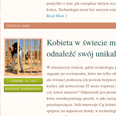
PRZEWODNIK
pomyśleć o tym, jak zarządzać dużym wy
DLA
końca. Technologia może być naszym soj
KAŻDEGO!
Read More ]
POSTED BY ADMIN
Kobieta w świecie m
odnaleźć swój unikal
W dzisiejszym świecie, gdzie technologia p
sięgamy po rozwiązania, które nie tylko u
ale również podnoszą ich poziom bezpiecz
CZERWIEC - 19 - 2025
kiedyś, jak nowoczesne IT może wspierać
KOBIETA
MOŻLIWOŚĆ KOMENTOWANIA
czy nawet muzeów? Odpowiedź jest prosta:
W
ZOSTAŁA WYŁĄCZONA
które rewolucjonizują sposób, w jaki zar
ŚWIECIE
przedsięwzięcia. Jeśli interesuje Cię kobi
MODY:
spojrzeć na najnowsze trendy w technologi
JAK