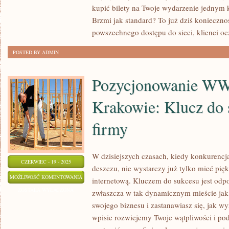
kupić bilety na Twoje wydarzenie jednym k
W
Brzmi jak standard? To już dziś koniecznoś
NATURZE!
powszechnego dostępu do sieci, klienci oc
POSTED BY ADMIN
Pozycjonowanie 
Krakowie: Klucz do 
firmy
W dzisiejszych czasach, kiedy konkurencja
CZERWIEC - 19 - 2025
deszczu, nie wystarczy już tylko mieć pię
POZYCJONOWANIE
MOŻLIWOŚĆ KOMENTOWANIA
internetową. Kluczem do sukcesu jest od
WWW
ZOSTAŁA WYŁĄCZONA
zwłaszcza w tak dynamicznym mieście jak
W
swojego biznesu i zastanawiasz się, jak wy
KRAKOWIE:
wpisie rozwiejemy Twoje wątpliwości i p
KLUCZ