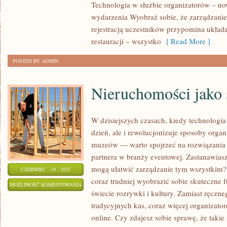
–
Technologia w służbie organizatorów – n
JAK
wydarzenia Wyobraź sobie, że zarządzanie
ZACZĄĆ?
rejestracją uczestników przypomina układ
restauracji – wszystko
[ Read More ]
POSTED BY ADMIN
Nieruchomości jako 
W dzisiejszych czasach, kiedy technologia 
dzień, ale i rewolucjonizuje sposoby orga
muzeów — warto spojrzeć na rozwiązania
partnera w branży eventowej. Zastanawiasz
mogą ułatwić zarządzanie tym wszystkim? 
CZERWIEC - 19 - 2025
coraz trudniej wyobrazić sobie skuteczn
NIERUCHOMOŚCI
MOŻLIWOŚĆ KOMENTOWANIA
świecie rozrywki i kultury. Zamiast ręczne
JAKO
ZOSTAŁA WYŁĄCZONA
tradycyjnych kas, coraz więcej organizato
SPOSÓB
online. Czy zdajesz sobie sprawę, że takie
NA