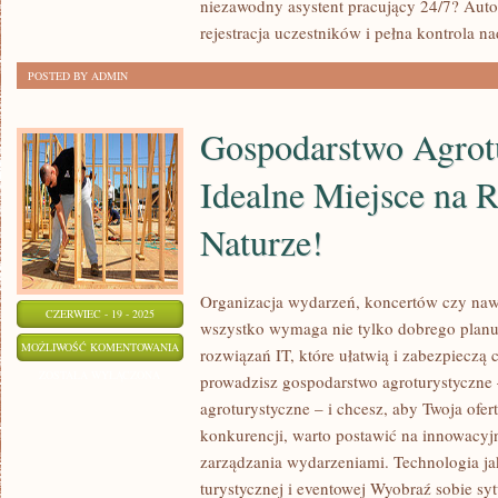
niezawodny asystent pracujący 24/7? Aut
ZYSK!
rejestracja uczestników i pełna kontrola na
POSTED BY ADMIN
Gospodarstwo Agrot
Idealne Miejsce na 
Naturze!
Organizacja wydarzeń, koncertów czy na
CZERWIEC - 19 - 2025
wszystko wymaga nie tylko dobrego planu
GOSPODARSTWO
MOŻLIWOŚĆ KOMENTOWANIA
rozwiązań IT, które ułatwią i zabezpieczą c
AGROTURYSTYCZNE:
ZOSTAŁA WYŁĄCZONA
prowadzisz gospodarstwo agroturystyczne 
IDEALNE
agroturystyczne – i chcesz, aby Twoja ofert
MIEJSCE
konkurencji, warto postawić na innowacyj
NA
zarządzania wydarzeniami. Technologia j
RELAKS
turystycznej i eventowej Wyobraź sobie sy