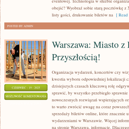
eventowej. Technologia w służbie organiza
ODNALEŹĆ
obejść? Wyobraź sobie starą pocztówkę z 
SWÓJ
listy gości, drukowanie biletów na
[ Read 
UNIKALNY
POSTED BY ADMIN
STYL!
Warszawa: Miasto z H
Przyszłością!
Organizacja wydarzeń, koncertów czy wizy
kwestia wyboru odpowiedniej lokalizacji c
dzisiejszych czasach kluczową rolę odgry
CZERWIEC - 19 - 2025
sprawić, by wszystko przebiegło sprawnie i
WARSZAWA:
MOŻLIWOŚĆ KOMENTOWANIA
nowoczesnych rozwiązań wspierających org
MIASTO
ZOSTAŁA WYŁĄCZONA
to warto zwrócić uwagę na coraz powszec
Z
sprzedaży biletów online, które znacznie u
HISTORIĄ
wydarzeniami w Warszawie. Więcej informa
I
na stronie Warszawa, informacje. Dlaczeg