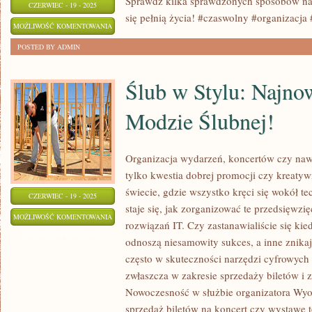
Sprawdź kilka sprawdzonych sposobów na 
CZERWIEC - 19 - 2025
się pełnią życia! #czaswolny #organizacja
JAK
MOŻLIWOŚĆ KOMENTOWANIA
SKUTECZNIE
ZOSTAŁA WYŁĄCZONA
POSTED BY ADMIN
ORGANIZOWAĆ
CZAS
Ślub w Stylu: Najno
WOLNY?
Modzie Ślubnej!
Organizacja wydarzeń, koncertów czy naw
tylko kwestia dobrej promocji czy kreaty
świecie, gdzie wszystko kręci się wokół tec
CZERWIEC - 19 - 2025
staje się, jak zorganizować te przedsięwz
ŚLUB
MOŻLIWOŚĆ KOMENTOWANIA
rozwiązań IT. Czy zastanawialiście się kie
W
ZOSTAŁA WYŁĄCZONA
odnoszą niesamowity sukces, a inne znika
STYLU:
często w skuteczności narzędzi cyfrowych
NAJNOWSZE
zwłaszcza w zakresie sprzedaży biletów i 
TRENDY
Nowoczesność w służbie organizatora Wyob
W
sprzedaż biletów na koncert czy wystawę t