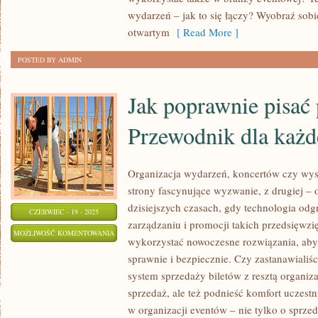
OSTATNICH
wydarzeń – jak to się łączy? Wyobraź sobi
DNI
otwartym
[ Read More ]
POSTED BY ADMIN
Jak poprawnie pisać
Przewodnik dla każd
Organizacja wydarzeń, koncertów czy wys
strony fascynujące wyzwanie, z drugiej 
dzisiejszych czasach, gdy technologia od
CZERWIEC - 19 - 2025
zarządzaniu i promocji takich przedsięwzię
JAK
MOŻLIWOŚĆ KOMENTOWANIA
wykorzystać nowoczesne rozwiązania, aby 
POPRAWNIE
ZOSTAŁA WYŁĄCZONA
sprawnie i bezpiecznie. Czy zastanawialiśc
PISAĆ
system sprzedaży biletów z resztą organiza
PO
sprzedaż, ale też podnieść komfort uczes
POLSKU?
w organizacji eventów – nie tylko o sprze