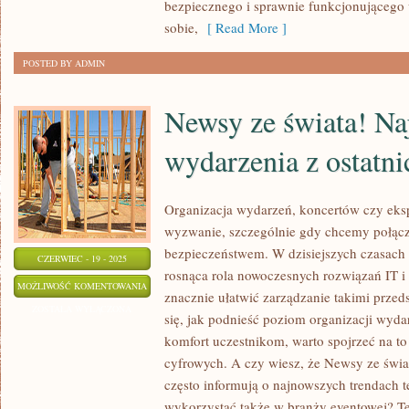
ŻYCIA!
bezpiecznego i sprawnie funkcjonującego
sobie,
[ Read More ]
POSTED BY ADMIN
Newsy ze świata! Na
wydarzenia z ostatni
Organizacja wydarzeń, koncertów czy eksp
wyzwanie, szczególnie gdy chcemy połącz
bezpieczeństwem. W dzisiejszych czasach 
CZERWIEC - 19 - 2025
rosnąca rola nowoczesnych rozwiązań IT i
NEWSY
MOŻLIWOŚĆ KOMENTOWANIA
znacznie ułatwić zarządzanie takimi przeds
ZE
ZOSTAŁA WYŁĄCZONA
się, jak podnieść poziom organizacji wyda
ŚWIATA!
komfort uczestnikom, warto spojrzeć na t
NAJWAŻNIEJSZE
cyfrowych. A czy wiesz, że Newsy ze świa
WYDARZENIA
często informują o najnowszych trendach 
Z
wykorzystać także w branży eventowej? Te